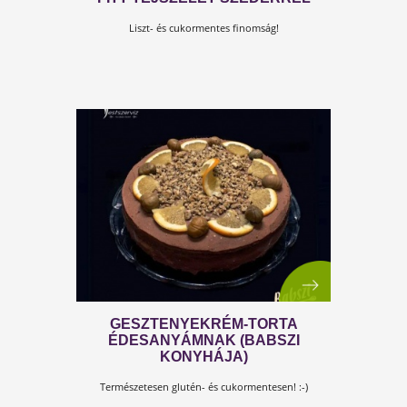
CSUPACSOKI BROWNIE
Puhán és szaftosan - céklával.