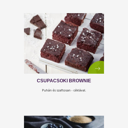
TRÜFFELGOLYÓ HÁZILAG
A legegyszerűbb csokis csoda, amit valaha láttál!