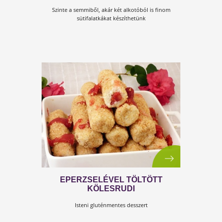
EGYSZERŰ KÓKUSZGOLYÓ KÉT
HOZZÁVALÓBÓL
Szinte a semmiből, akár két alkotóból is finom
sütifalatkákat készíthetünk