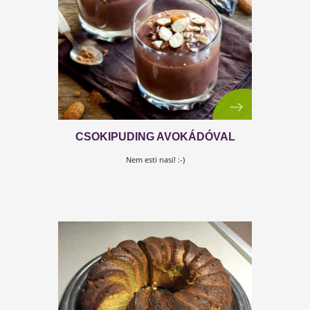
GESZTENYÉS BIRSÁLOM TORTA
(BABSZI KONYHÁJÁBÓL)
Újabb kihagyhatatlan diétás sütemény Babszi
konyhájából!