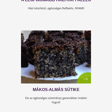
GESZTENYEKRÉM-TORTA
ÉDESANYÁMNAK (BABSZI
KONYHÁJA)
Természetesen glutén- és cukormentesen! :-)