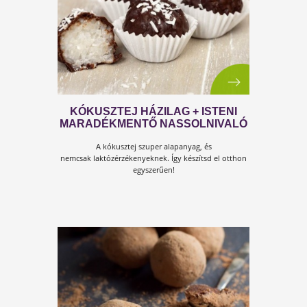
CUKKINIS-DIÓS PISKÓTA,
GLUTÉNMENTESEN
A cukkini nagyon sokrétűen felhasználható zöldség,
most jöjjön egy finom és egyszerű sütemény!