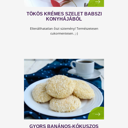
ÍNYCSIKLANDÓ MEGGYES MÁKO
Diétádba csodajó desszertet keresel? Íme, ezt imádn
fogod!