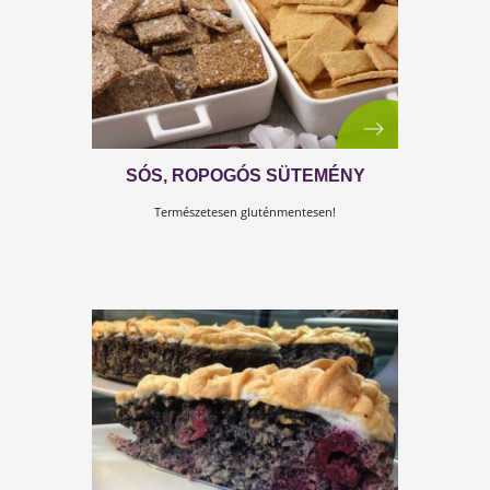
FAHÉJAS CSILLAG MANDULÁVAL
LISZT NÉLKÜL
Az illatos és isteni karácsonyi klasszikus!