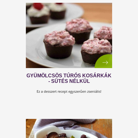
GYÜMÖLCSÖS TÚRÓ
Imádnivaló gyümölcsös desszert!