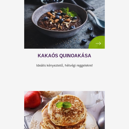
HAMIS STÍRIAI METÉLT „BABSZI”
KONYHÁJÁBÓL
Gluténmentesen, cukormentesen elkészítve.