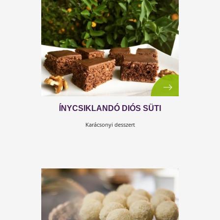
NARANCSOS FEHÉRCSOKIS
MASCARPONE KRÉM
Családunk örök kedvence