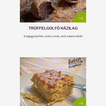
ÚJRAGONDOLT PUNCS-SZELET
BABSZI KONYHÁJÁBÓL
Ez a frenetikus puncstorta garantáltan ínyedre lesz!