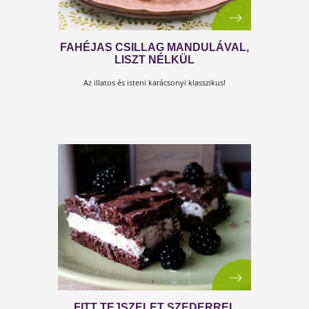
MINDENMENTES
GESZTENYEKOCKA BABSZI
KONYHÁJÁBÓL
Köszönjük Babszi! :-)