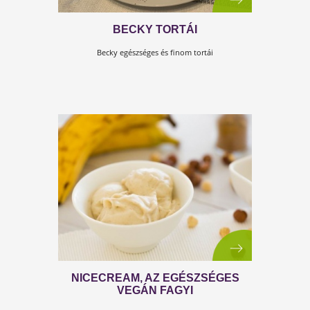
HÓGOLYÓ SÜTI
Mindössze 3 összetevőből szupergyorsan