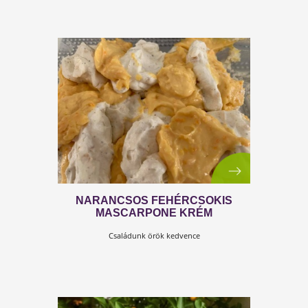
EPERZSELÉVEL TÖLTÖTT
KÖLESRUDI
Isteni gluténmentes desszert