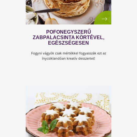
SZÉNHIDRÁTSZEGÉNY MUFFIN
Édesszájúaknak nagy kihívás lemondani a jóféle kis
házi süteményekről...ilyenkor jöhet jól ez a recept!