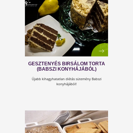
POFONEGYSZERŰ
ZABPALACSINTA KÖRTÉVEL,
EGÉSZSÉGESEN
Fogyni vágyók csak mértékkel fogyasszák ezt az
ínycsiklandóan kreatív desszertet!