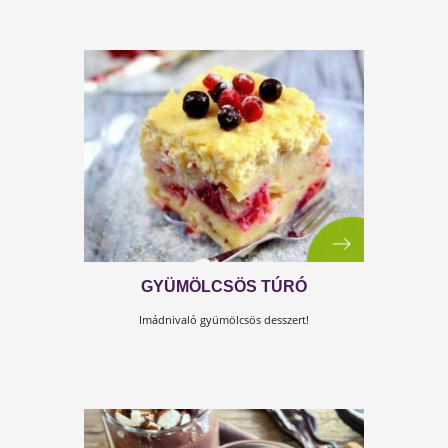
EPRES-ZABPELYHES DESSZERT
Jó étvágyat ehhez a pompás desszerthez!