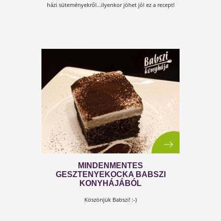
MARADÉKMENTŐ NASSOLNIVAL
A kókusztej szuper alapanyag, és
nemcsak laktózérzékenyeknek. Így készítsd el ottho
egyszerűen!