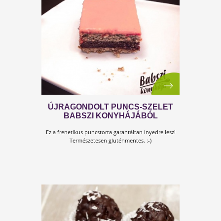
MEGGYES- RIBIZLIS PITE
Minden helyettesíthető egészséges
hozzávalókkal.
Teljesen olyan az ízvilága, mint a
hagyományos piskótának.