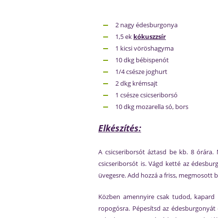
2 nagy édesburgonya
1,5 ek
kókuszzsír
1 kicsi vöröshagyma
10 dkg bébispenót
1/4 csésze joghurt
2 dkg krémsajt
1 csésze csicseriborsó
10 dkg mozarella só, bors
Elkészítés:
A csicseriborsót áztasd be kb. 8 órár
csicseriborsót is. Vágd ketté az édesbu
üvegesre. Add hozzá a friss, megmosott bé
Közben amennyire csak tudod, kapard k
ropogósra. Pépesítsd az édesburgonyát és