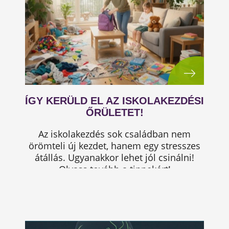
ÍGY KERÜLD EL AZ ISKOLAKEZDÉSI
ŐRÜLETET!
Az iskolakezdés sok családban nem
örömteli új kezdet, hanem egy stresszes
átállás. Ugyanakkor lehet jól csinálni!
Olvass tovább a tippekért!