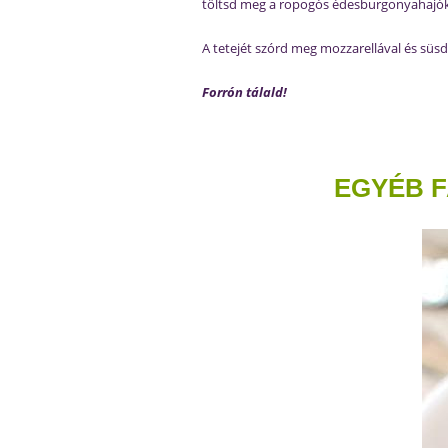
töltsd meg a ropogós édesburgonyahajók
A tetejét szórd meg mozzarellával és süsd
Forrón tálald!
EGYÉB F