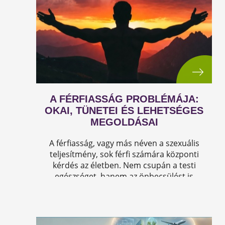
A FÉRFIASSÁG PROBLÉMÁJA:
OKAI, TÜNETEI ÉS LEHETSÉGES
MEGOLDÁSAI
A férfiasság, vagy más néven a szexuális
teljesítmény, sok férfi számára központi
kérdés az életben. Nem csupán a testi
egészséget, hanem az önbecsülést is
befolyásolja.