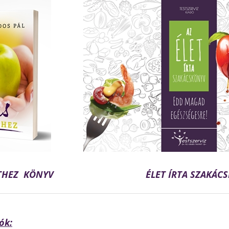
STHEZ KÖNYV
ÉLET ÍRTA SZAKÁC
ók: