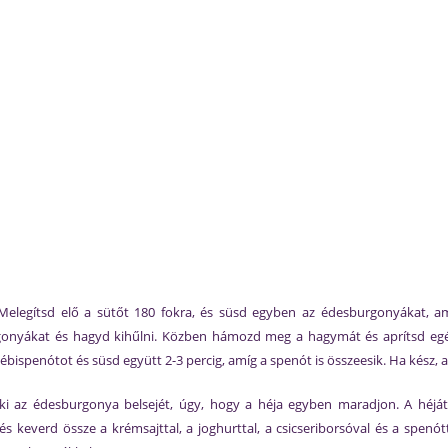
a. Melegítsd elő a sütőt 180 fokra, és süsd egyben az édesburgonyákat,
rgonyákat és hagyd kihűlni. Közben hámozd meg a hagymát és aprítsd egés
bispenótot és süsd együtt 2-3 percig, amíg a spenót is összeesik. Ha kész, 
i az édesburgonya belsejét, úgy, hogy a héja egyben maradjon. A héját 
 keverd össze a krémsajttal, a joghurttal, a csicseriborsóval és a spenótta