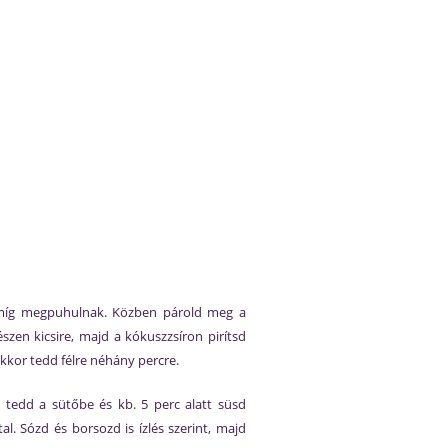
 amíg megpuhulnak. Közben párold meg a
zen kicsire, majd a kókuszzsíron pirítsd
akkor tedd félre néhány percre.
tedd a sütőbe és kb. 5 perc alatt süsd
l. Sózd és borsozd is ízlés szerint, majd