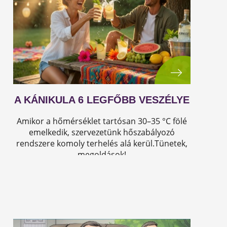
A KÁNIKULA 6 LEGFŐBB VESZÉLYE
Amikor a hőmérséklet tartósan 30–35 °C fölé
emelkedik, szervezetünk hőszabályozó
rendszere komoly terhelés alá kerül.Tünetek,
megoldások!