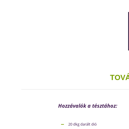
TOVÁ
Hozzávalók a tésztához:
20 dkg darált dió