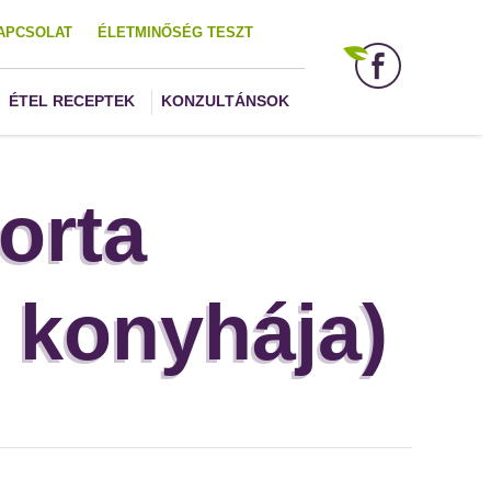
APCSOLAT
ÉLETMINŐSÉG TESZT
ÉTEL RECEPTEK
KONZULTÁNSOK
orta
 konyhája)