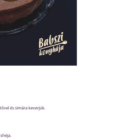
tővel és simára keverjük.
cshéja.