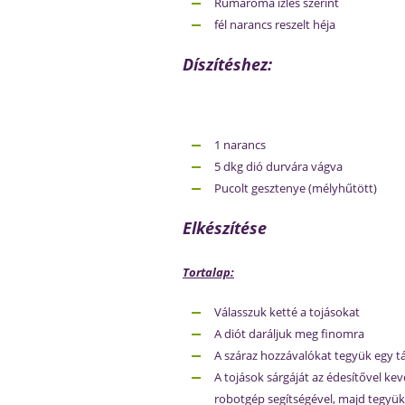
Rumaroma ízlés szerint
fél narancs reszelt héja
Díszítéshez:
1 narancs
5 dkg dió durvára vágva
Pucolt gesztenye (mélyhűtött)
Elkészítése
Tortalap:
Válasszuk ketté a tojásokat
A diót daráljuk meg finomra
A száraz hozzávalókat tegyük egy tá
A tojások sárgáját az édesítővel ke
robotgép segítségével, majd tegyük