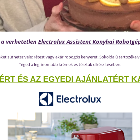
 a verhetetlen
Electrolux Assistent Konyhai Robotgé
et süthetsz vele: rétest vagy akár ropogós kenyeret. Sokoldalú tartozékaiv
Téged a legfinomabb krémek és tészták elkészítésében.
RT ÉS AZ EGYEDI AJÁNLATÉRT KA