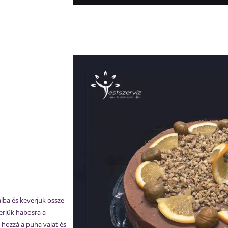
lba és keverjük össze
verjük habosra a
 hozzá a puha vajat és