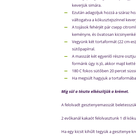
keverjük simára.
Ezután adagoljuk hozzá a száraz ho
váltogatva a kókusztejszínnel kev
A tojások fehérjét pár csepp citroml
keményre, és óvatosan kicsinyenké
Vegyünk két tortaformát (22 cm-es) 
sütőpapírral.
A masszát két egyenlő részre osztju
formánk úgy is jó, akkor majd ketté 
180 C fokos sütőben 20 percet süss
Ha megsült hagyjuk a tortaformában
Míg sül a tészta elkészítjük a krémet.
A felolvadt gesztenyemasszát beletesszük 
2 evőkanál kakaót felolvasztunk 1 dl kóku
Ha egy kicsit kihűlt tegyük a gesztenye k