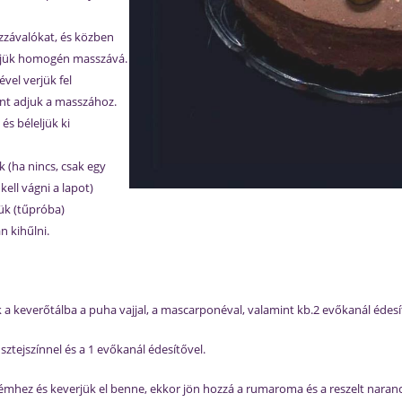
zzávalókat, és közben
erjük homogén masszává.
ével verjük fel
nt adjuk a masszához.
és béleljük ki
k (ha nincs, csak egy
kell vágni a lapot)
ük (tűpróba)
 kihűlni.
a keverőtálba a puha vajjal, a mascarponéval, valamint kb.2 evőkanál édesí
sztejszínnel és a 1 evőkanál édesítővel.
rémhez és keverjük el benne, ekkor jön hozzá a rumaroma és a reszelt naran