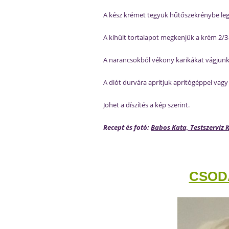
A kész krémet tegyük hűtőszekrénybe lega
A kihűlt tortalapot megkenjük a krém 2/3
A narancsokból vékony karikákat vágjunk
A diót durvára aprítjuk aprítógéppel vagy 
Jöhet a díszítés a kép szerint.
Recept és fotó:
Babos Kata, Testszerviz 
CSOD