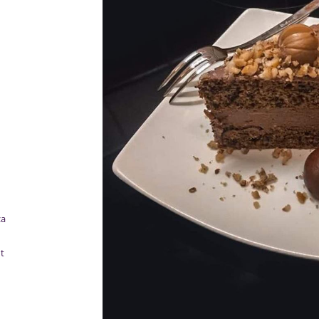
za
nt