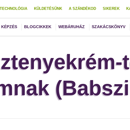
TECHNOLÓGIA
KÜLDETÉSÜNK
A SZÁNDÉKOD
SIKEREK
K
KÉPZÉS
BLOGCIKKEK
WEBÁRUHÁZ
SZAKÁCSKÖNYV
ztenyekrém-t
nak (Babszi