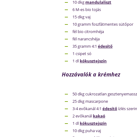
10 dkg
mandulaliszt
6 M-es bio tojás
15 dkg vaj
10 gramm foszfátmentes sütőpor
fél bio citromhéja
fél narancshéja
35 gramm 4:1
édesítő
1 csipet só
1 dl
kókusztejszín
Hozzávalók a krémhez
50 dkg cukrozatlan gesztenyemass
25 dkg mascarpone
3-4 evőkanál 4:1
édesítő
ízlés szeri
2 evőkanál
kakaó
1 dl
kókusztejszín
10 dkg puha vaj