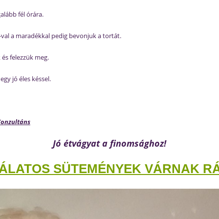
lább fél órára.
-val a maradékkal pedig bevonjuk a tortát.
 és felezzük meg.
egy jó éles késsel.
Konzultáns
Jó étvágyat a finomsághoz!
ÁLATOS SÜTEMÉNYEK VÁRNAK RÁD