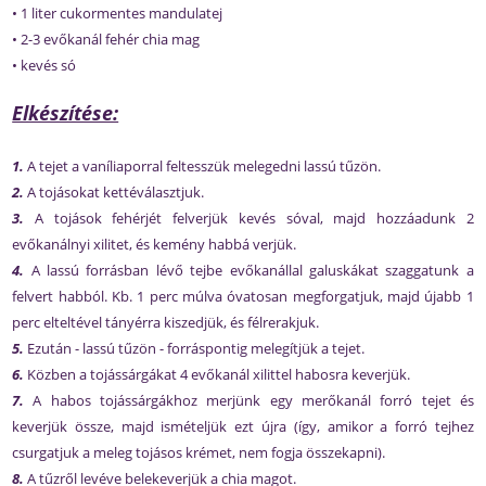
• 1 liter cukormentes mandulatej
• 2-3 evőkanál fehér chia mag
• kevés só
Elkészítése:
1.
A tejet a vaníliaporral feltesszük melegedni lassú tűzön.
2.
A tojásokat kettéválasztjuk.
3.
A tojások fehérjét felverjük kevés sóval, majd hozzáadunk 2
evőkanálnyi xilitet, és kemény habbá verjük.
4.
A lassú forrásban lévő tejbe evőkanállal galuskákat szaggatunk a
felvert habból. Kb. 1 perc múlva óvatosan megforgatjuk, majd újabb 1
perc elteltével tányérra kiszedjük, és félrerakjuk.
5.
Ezután - lassú tűzön - forráspontig melegítjük a tejet.
6.
Közben a tojássárgákat 4 evőkanál xilittel habosra keverjük.
7.
A habos tojássárgákhoz merjünk egy merőkanál forró tejet és
keverjük össze, majd ismételjük ezt újra (így, amikor a forró tejhez
csurgatjuk a meleg tojásos krémet, nem fogja összekapni).
8.
A tűzről levéve belekeverjük a chia magot.