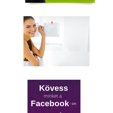
Sokan gondolják, hogy a változókor csak a
nőket érinti. Valójában a férfiaknál is
jelentkezik a tesztoszteronszint fokozatos
csökkenése, amit andropauzának vagy
férfiklimaxnak nevezünk. Honnan tudod, hog
elért téged is? Hogyan tudod megállítani?
Milyen lehetőségeket rejt? Olvass tovább!
Kövess
minket a
Facebook
- on