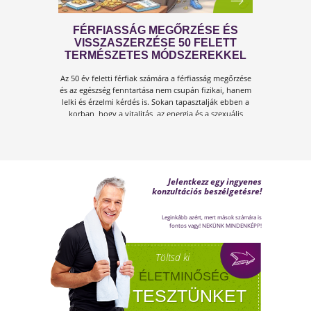
rendszere komoly terhelés alá kerül.Tünetek,
megoldások!
FÉRFI VÁLTOZÓKOR - A
LEHETŐSÉGET LÁSD MEG BENNE