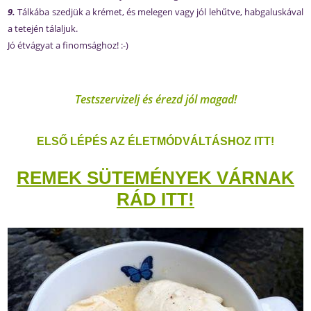
9.
Tálkába szedjük a krémet, és melegen vagy jól lehűtve, habgaluskával
a tetején tálaljuk.
Jó étvágyat a finomsághoz! :-)
Testszervizelj és érezd jól magad!
ELSŐ LÉPÉS AZ ÉLETMÓDVÁLTÁSHOZ ITT!
REMEK SÜTEMÉNYEK VÁRNAK
RÁD ITT!