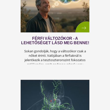
ÍGY KERÜLD EL AZ
ISKOLAKEZDÉSI ŐRÜLETET!
Az iskolakezdés sok családban nem
örömteli új kezdet, hanem egy stresszes
átállás. Ugyanakkor lehet jól csinálni!
Olvass tovább a tippekért!