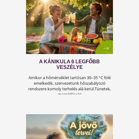
A FÉRFIASSÁG PROBLÉMÁJA:
OKAI, TÜNETEI ÉS LEHETSÉGES
MEGOLDÁSAI
A férfiasság, vagy más néven a szexuális
teljesítmény, sok férfi számára központi kérdé
az életben. Nem csupán a testi egészséget,
hanem az önbecsülést is befolyásolja.