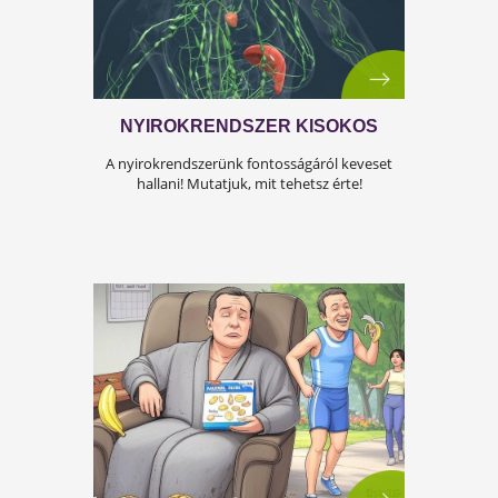
A KÁNIKULA 6 LEGFŐBB
VESZÉLYE
Amikor a hőmérséklet tartósan 30–35 °C fölé
emelkedik, szervezetünk hőszabályozó