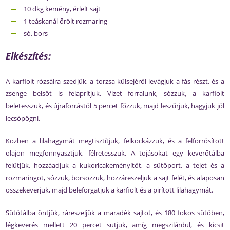
10 dkg kemény, érlelt sajt
1 teáskanál őrölt rozmaring
só, bors
Elkészítés:
A karfiolt rózsáira szedjük, a torzsa külsejéről levágjuk a fás részt, és a
zsenge belsőt is felaprítjuk. Vizet forralunk, sózzuk, a karfiolt
beletesszük, és újraforrástól 5 percet főzzük, majd leszűrjük, hagyjuk jól
lecsöpögni.
Közben a lilahagymát megtisztítjuk, felkockázzuk, és a felforrósított
olajon megfonnyasztjuk, félretesszük. A tojásokat egy keverőtálba
felütjük, hozzáadjuk a kukoricakeményítőt, a sütőport, a tejet és a
rozmaringot, sózzuk, borsozzuk, hozzáreszeljük a sajt felét, és alaposan
összekeverjük, majd beleforgatjuk a karfiolt és a pirított lilahagymát.
Sütőtálba öntjük, ráreszeljük a maradék sajtot, és 180 fokos sütőben,
légkeverés mellett 20 percet sütjük, amíg megszilárdul, és kicsit