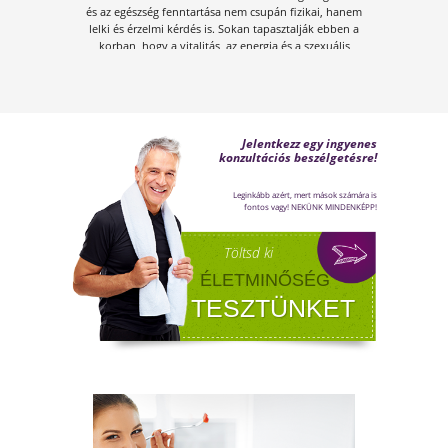
A KÁNIKULA 6 LEGFŐBB
VESZÉLYE
Amikor a hőmérséklet tartósan 30–35 °C fölé
emelkedik, szervezetünk hőszabályozó
rendszere komoly terhelés alá kerül.Tünetek,
megoldások!