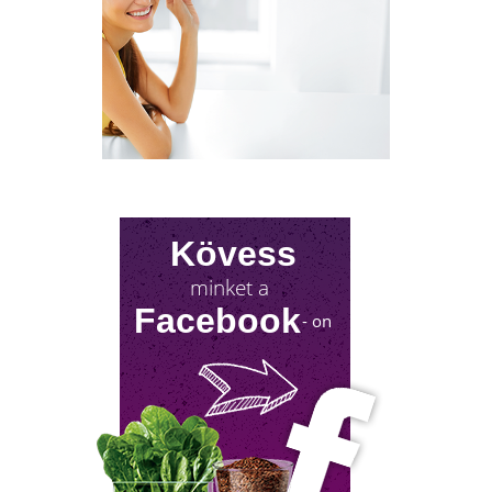
Kövess
minket a
FÉRFI VÁLTOZÓKOR - A
Facebook
- on
LEHETŐSÉGET LÁSD MEG BENNE
Sokan gondolják, hogy a változókor csak a
nőket érinti. Valójában a férfiaknál is
jelentkezik a tesztoszteronszint fokozatos
csökkenése, amit andropauzának vagy
férfiklimaxnak nevezünk. Honnan tudod, hog