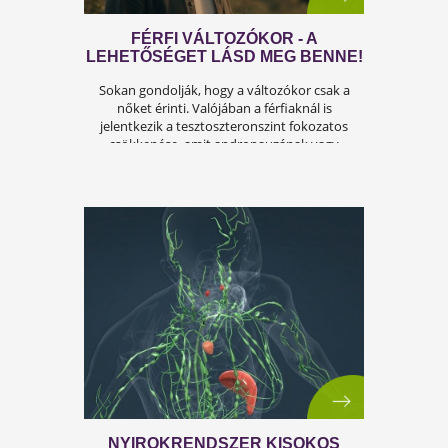
A FÉRFIASSÁG PROBLÉMÁJA:
OKAI, TÜNETEI ÉS LEHETSÉGES
MEGOLDÁSAI
A férfiasság, vagy más néven a szexuális
teljesítmény, sok férfi számára központi kérdé
az életben. Nem csupán a testi egészséget,
hanem az önbecsülést is befolyásolja.