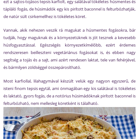
ezt a sajtos-tojásos tepsis karfiolt, egy salátával tökéletes húsmentes és
tápláló fogás, de húsimádók egy kis pirított baconnel is felturbózhatják,
de natúr sült csirkemellhez is tökéletes köret.
Vannak, akik nehezen veszik rá magukat a húsmentes fogásokra, bár
tudják, hogy maguknak és a környezetüknek is jót tesznek a kevesebb
húsfogyasztással. Egészségés környezetkímélőbb, ezért érdemes
rendszeresen beilleszteni vegetáriánus fogásokat is, és ebben nagy
segítség a tojás és a sajt, ami azért rendesen laktat, tele van fehérjével,
és bármilyen zöldséggel összepárosítható.
Most karfiollal, lilahagymával készült velük egy nagyon egyszerű, de
isteni finom tepsis egytál, ami önmagában egy kis salátával is tökéletes
és laktató, gyors fogás, de a notórius húsimádóknak pirított baconnel is
felturbózható, nem mellesleg köretként is tálalható.