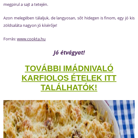
megpirul a sajt a tetején.
Azon melegében tálaljuk, de langyosan, sőt hidegen is finom, egy jó kis
zöldsaláta nagyon jó kísérője!
Forrás:
www.cookta.hu
Jó étvágyat!
TOVÁBBI IMÁDNIVALÓ
KARFIOLOS ÉTELEK ITT
TALÁLHATÓK!