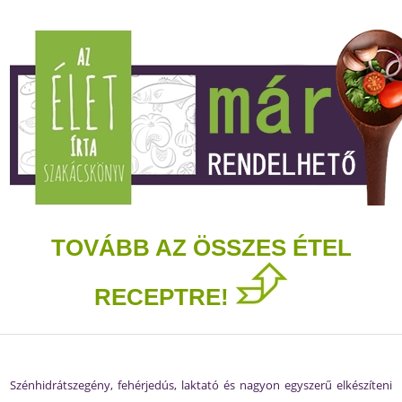
TOVÁBB AZ ÖSSZES ÉTEL
RECEPTRE!
Szénhidrátszegény, fehérjedús, laktató és nagyon egyszerű elkészíteni