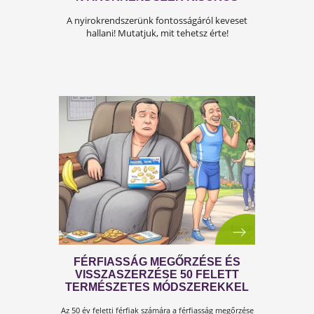
ÍGY KERÜLD EL AZ
ISKOLAKEZDÉSI ŐRÜLETET!
Az iskolakezdés sok családban nem
örömteli új kezdet, hanem egy stresszes
átállás. Ugyanakkor lehet jól csinálni!
Olvass tovább a tippekért!