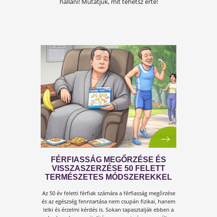
ÍGY KERÜLD EL AZ
ISKOLAKEZDÉSI ŐRÜLETET!
Az iskolakezdés sok családban nem
örömteli új kezdet, hanem egy stresszes
átállás. Ugyanakkor lehet jól csinálni!
Olvass tovább a tippekért!