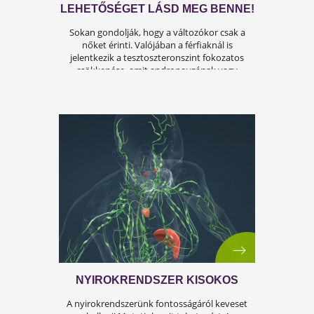
A FÉRFIASSÁG PROBLÉMÁJA:
OKAI, TÜNETEI ÉS LEHETSÉGES
MEGOLDÁSAI
A férfiasság, vagy más néven a szexuális
teljesítmény, sok férfi számára központi kérdé
az életben. Nem csupán a testi egészséget,
hanem az önbecsülést is befolyásolja.