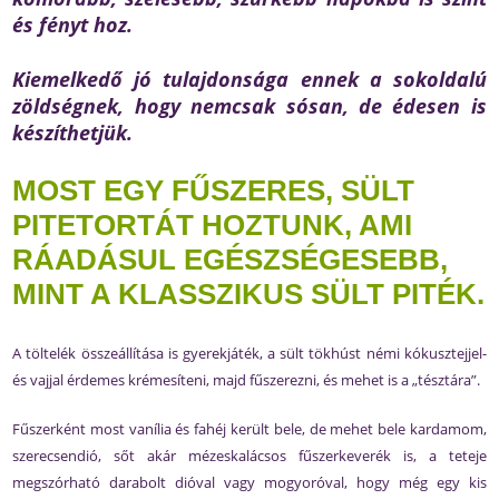
és fényt hoz.
Kiemelkedő jó tulajdonsága ennek a sokoldalú
zöldségnek, hogy nemcsak sósan, de édesen is
készíthetjük.
MOST EGY FŰSZERES, SÜLT
PITETORTÁT HOZTUNK, AMI
RÁADÁSUL EGÉSZSÉGESEBB,
MINT A KLASSZIKUS SÜLT PITÉK.
A töltelék összeállítása is gyerekjáték, a sült tökhúst némi kókusztejjel-
és vajjal érdemes krémesíteni, majd fűszerezni, és mehet is a „tésztára”.
Fűszerként most vanília és fahéj került bele, de mehet bele kardamom,
szerecsendió, sőt akár mézeskalácsos fűszerkeverék is, a teteje
megszórható darabolt dióval vagy mogyoróval, hogy még egy kis