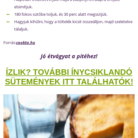
elsimítjuk.
180 fokos sütőbe toljuk, és 30 perc alatt megsütjük.
Hagyjuk kihűlni, hogy a töltelék kicsit összeálljon, majd szeletelve
tálaljuk.
Forrás:
cookta.hu
Jó étvágyat a pitéhez!
ÍZLIK? TOVÁBBI ÍNYCSIKLANDÓ
SÜTEMÉNYEK ITT TALÁLHATÓK!