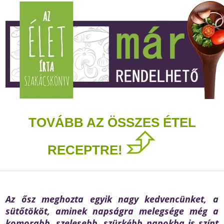
TOVÁBB AZ ÖSSZES ÉTEL
RECEPTRE!
Az ősz meghozta egyik nagy kedvencünket, a
sütőtököt, aminek napságra melegsége még a
komorabb, szelesebb, szürkébb napokba is színt