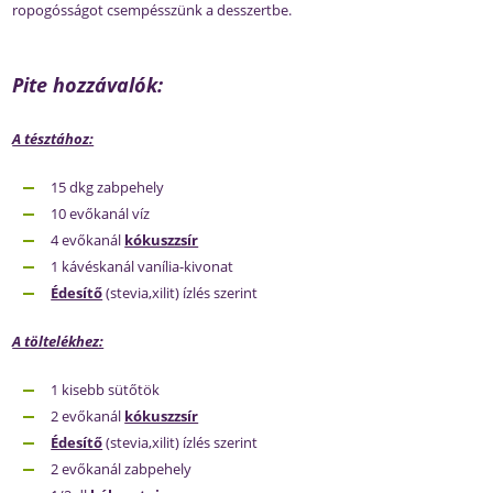
ropogósságot csempésszünk a desszertbe.
Pite hozzávalók:
A tésztához:
15 dkg zabpehely
10 evőkanál víz
4 evőkanál
kókuszzsír
1 kávéskanál vanília-kivonat
Édesítő
(stevia,xilit) ízlés szerint
A töltelékhez:
1 kisebb sütőtök
2 evőkanál
kókuszzsír
Édesítő
(stevia,xilit) ízlés szerint
2 evőkanál zabpehely