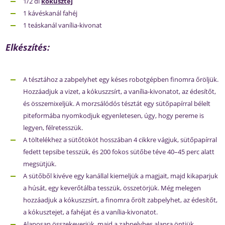
1/2 dl
kókusztej
1 kávéskanál fahéj
1 teáskanál vanília-kivonat
Elkészítés:
A tésztához a zabpelyhet egy késes robotgépben finomra őröljük.
Hozzáadjuk a vizet, a kókuszzsírt, a vanília-kivonatot, az édesítőt,
és összemixeljük. A morzsálódós tésztát egy sütőpapírral bélelt
piteformába nyomkodjuk egyenletesen, úgy, hogy pereme is
legyen, félretesszük.
A töltelékhez a sütőtököt hosszában 4 cikkre vágjuk, sütőpapírral
fedett tepsibe tesszük, és 200 fokos sütőbe téve 40–45 perc alatt
megsütjük.
A sütőből kivéve egy kanállal kiemeljük a magjait, majd kikaparjuk
a húsát, egy keverőtálba tesszük, összetörjük. Még melegen
hozzáadjuk a kókuszzsírt, a finomra őrölt zabpelyhet, az édesítőt,
a kókusztejet, a fahéjat és a vanília-kivonatot.
Alaposan összekeverjük, majd a zabpelyhes alapra öntjük,