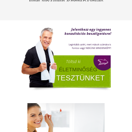
A KÁNIKULA 6 LEGFŐBB
VESZÉLYE
Amikor a hőmérséklet tartósan 30–35 °C fölé
emelkedik, szervezetünk hőszabályozó
rendszere komoly terhelés alá kerül.Tünetek,
megoldások!