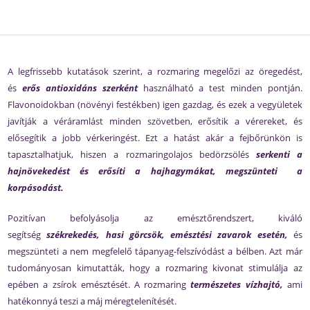
A legfrissebb kutatások szerint, a rozmaring megelőzi az öregedést,
és
erős antioxidáns szerként
használható a test minden pontján.
Flavonoidokban (növényi festékben) igen gazdag, és ezek a vegyületek
javítják a véráramlást minden szövetben, erősítik a vérereket, és
elősegítik a jobb vérkeringést. Ezt a hatást akár a fejbőrünkön is
tapasztalhatjuk, hiszen a rozmaringolajos bedörzsölés
serkenti a
hajnövekedést és erősíti a hajhagymákat, megszünteti a
korpásodást.
Pozitívan befolyásolja az emésztőrendszert, kiváló
segítség
székrekedés, hasi görcsök, emésztési zavarok esetén,
és
megszünteti a nem megfelelő tápanyag-felszívódást a bélben. Azt már
tudományosan kimutatták, hogy a rozmaring kivonat stimulálja az
epében a zsírok emésztését. A rozmaring
természetes vízhajtó,
ami
hatékonnyá teszi a máj méregtelenítését.