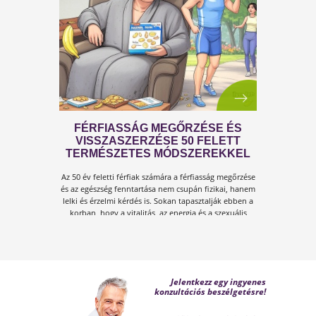
A KÁNIKULA 6 LEGFŐBB
VESZÉLYE
Amikor a hőmérséklet tartósan 30–35 °C fölé
emelkedik, szervezetünk hőszabályozó
rendszere komoly terhelés alá kerül.Tünetek,
megoldások!