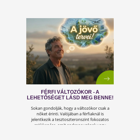
A FÉRFIASSÁG PROBLÉMÁJA:
OKAI, TÜNETEI ÉS LEHETSÉGES
MEGOLDÁSAI
A férfiasság, vagy más néven a szexuális
teljesítmény, sok férfi számára központi kérdé
az életben. Nem csupán a testi egészséget,
hanem az önbecsülést is befolyásolja.