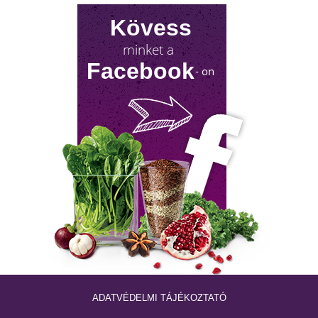
Milyen lehetőségeket rejt? Olvass tovább!
Kövess
minket a
Facebook
- on
NYIROKRENDSZER KISOKOS
A nyirokrendszerünk fontosságáról keveset
hallani! Mutatjuk, mit tehetsz érte!
ADATVÉDELMI TÁJÉKOZTATÓ