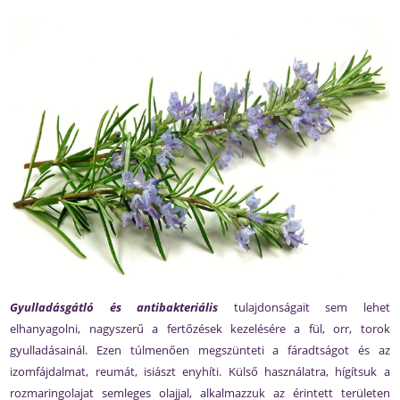
Gyulladásgátló és antibakteriális
tulajdonságait sem lehet
elhanyagolni, nagyszerű a fertőzések kezelésére a fül, orr, torok
gyulladásainál. Ezen túlmenően megszünteti a fáradtságot és az
izomfájdalmat, reumát, isiászt enyhíti. Külső használatra, hígítsuk a
rozmaringolajat semleges olajjal, alkalmazzuk az érintett területen