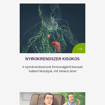
ÍGY KERÜLD EL AZ
ISKOLAKEZDÉSI ŐRÜLETET!
Az iskolakezdés sok családban nem
örömteli új kezdet, hanem egy stresszes
átállás. Ugyanakkor lehet jól csinálni!
Olvass tovább a tippekért!