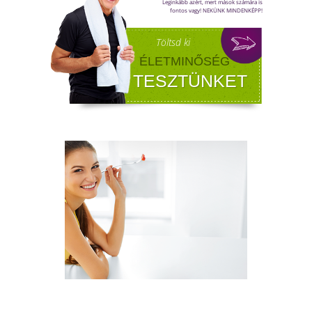
FÉRFI VÁLTOZÓKOR - A
LEHETŐSÉGET LÁSD MEG BENNE
Sokan gondolják, hogy a változókor csak a
nőket érinti. Valójában a férfiaknál is
jelentkezik a tesztoszteronszint fokozatos
csökkenése, amit andropauzának vagy
férfiklimaxnak nevezünk. Honnan tudod, hog
elért téged is? Hogyan tudod megállítani?