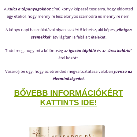
A
Kulcs a tápanyagokhoz
című könyv képessé tesz arra, hogy eldöntsd
egy ételről, hogy mennyire lesz előnyös számodra és mennyire nem.
A könyv napi használatával olyan szakértő lehetsz, aki képes „
röntgen
szemekkel
” átvilágítani a feltálalt ételeket.
Tudd meg, hogy mi a különbség az
igazán tápláló
és az „
üres kalória
”
étel között.
Vásárolj be úgy, hogy az étrended megváltoztatása valóban
javítsa az
életminőségedet
.
BŐVEBB INFORMÁCIÓKÉRT
KATTINTS IDE!