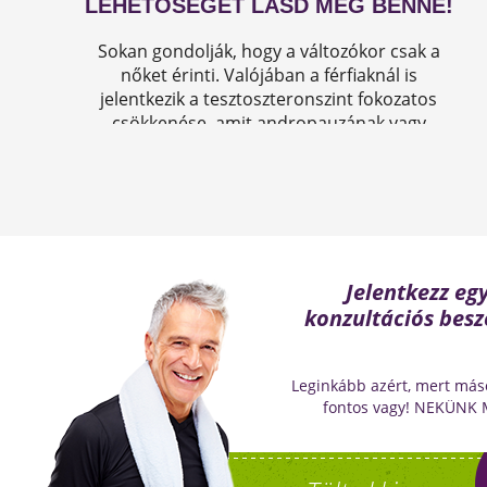
LEHETŐSÉGET LÁSD MEG BENNE!
Sokan gondolják, hogy a változókor csak a
nőket érinti. Valójában a férfiaknál is
jelentkezik a tesztoszteronszint fokozatos
csökkenése, amit andropauzának vagy
férfiklimaxnak nevezünk. Honnan tudod, hogy
elért téged is? Hogyan tudod megállítani?
Milyen lehetőségeket rejt? Olvass tovább!
Jelentkezz eg
konzultációs besz
Leginkább azért, mert más
fontos vagy! NEKÜNK