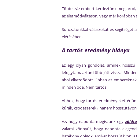
Több száz embert kérdeztünk meg arról, 
az életmódváltáson, vagy már korábban tet
Sorozatunkkal válaszokat és segítséget 
elérésében.
A tartós eredmény hiánya
Ez egy olyan gondolat, aminek hosszú
lefogytam, aztán több jött vissza. Minden
ahol elkezdődött. Ebben az embereknek ó
minden oda. Nem tartós.
Ahhoz, hogy tartós eredményeket érjünk
kúrák, csodaszerek), hanem hosszútávon 
Az, hogy naponta megiszunk egy
zöldt
valami könnyűt, hogy naponta elegendő
hatékony dolgok, amiket hosszútávon is 