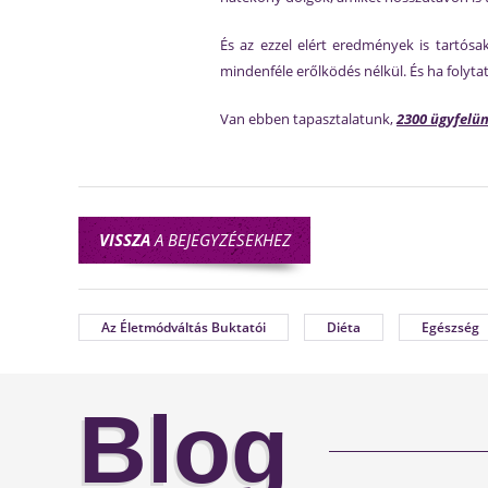
És az ezzel elért eredmények is tartósa
mindenféle erőlködés nélkül. És ha folyt
Van ebben tapasztalatunk,
2300 ügyfelü
VISSZA
A BEJEGYZÉSEKHEZ
Az Életmódváltás Buktatói
Diéta
Egészség
Blog