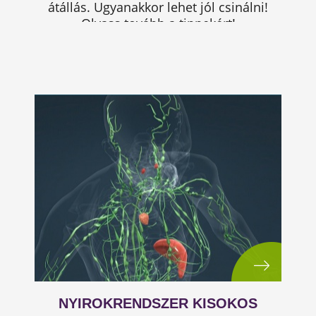
átállás. Ugyanakkor lehet jól csinálni!
Olvass tovább a tippekért!
NYIROKRENDSZER KISOKOS