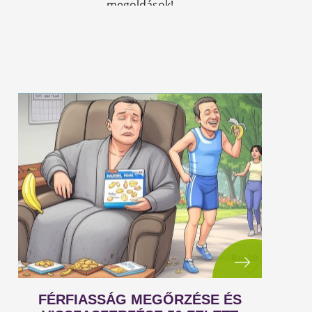
megoldások!
FÉRFIASSÁG MEGŐRZÉSE ÉS