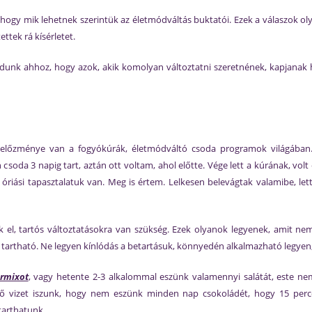
hogy mik lehetnek szerintük az életmódváltás buktatói. Ezek a válaszok ol
tek rá kísérletet.
adunk ahhoz, hogy azok, akik komolyan változtatni szeretnének, kapjanak
 előzménye van a fogyókúrák, életmódváltó csoda programok világába
 csoda 3 napig tart, aztán ott voltam, ahol előtte. Vége lett a kúrának, vo
riási tapasztalatuk van. Meg is értem. Lelkesen belevágtak valamibe, le
 el, tartós változtatásokra van szükség. Ezek olyanok legyenek, amit nem
tartható. Ne legyen kínlódás a betartásuk, könnyedén alkalmazható legyen,
urmixot
, vagy hetente 2-3 alkalommal eszünk valamennyi salátát, este 
 vizet iszunk, hogy nem eszünk minden nap csokoládét, hogy 15 perce
tarthatunk.