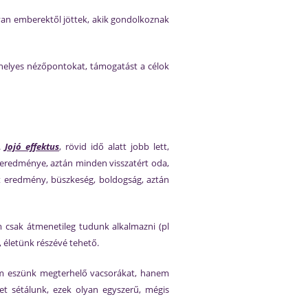
yan emberektől jöttek, akik gondolkoznak
 helyes nézőpontokat, támogatást a célok
n.
Jojó effektus
, rövid idő alatt jobb lett,
lt eredménye, aztán minden visszatért oda,
tt eredmény, büszkeség, boldogság, aztán
 csak átmenetileg tudunk alkalmazni (pl
 életünk részévé tehető.
nem eszünk megterhelő vacsorákat, hanem
t sétálunk, ezek olyan egyszerű, mégis