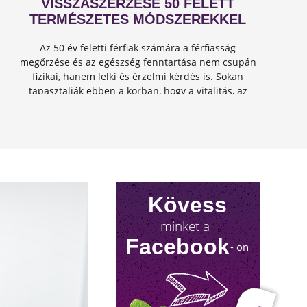
VISSZASZERZÉSE 50 FELETT
TERMÉSZETES MÓDSZEREKKEL
Az 50 év feletti férfiak számára a férfiasság
megőrzése és az egészség fenntartása nem csupán
fizikai, hanem lelki és érzelmi kérdés is. Sokan
tapasztalják ebben a korban, hogy a vitalitás, az
energia és a szexuális teljesítmény csökkenhet, de
jó hír...
Kövess
minket a
Facebook
- on