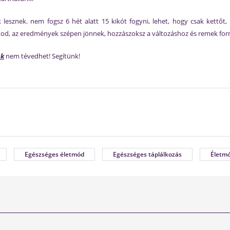
k lesznek. nem fogsz 6 hét alatt 15 kikót fogyni, lehet, hogy csak kettő
atod, az eredmények szépen jönnek, hozzászoksz a változáshoz és remek form
nk
nem tévedhet! Segítünk!
Egészséges életmód
Egészséges táplálkozás
Életmó