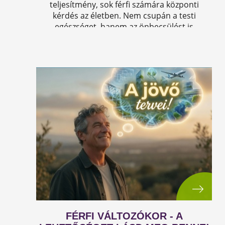
teljesítmény, sok férfi számára központi
kérdés az életben. Nem csupán a testi
egészséget, hanem az önbecsülést is
befolyásolja.
FÉRFI VÁLTOZÓKOR - A