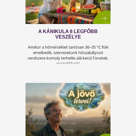
az életben. Nem csupán a testi egészséget,
hanem az önbecsülést is befolyásolja.
ÍGY KERÜLD EL AZ
ISKOLAKEZDÉSI ŐRÜLETET!