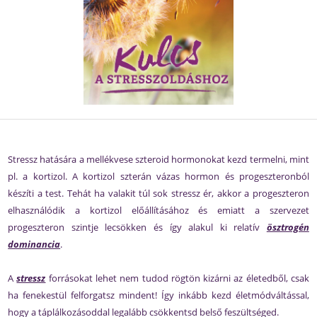
Stressz hatására a mellékvese szteroid hormonokat kezd termelni, mint
pl. a kortizol. A kortizol szterán vázas hormon és progeszteronból
készíti a test. Tehát ha valakit túl sok stressz ér, akkor a progeszteron
elhasználódik a kortizol előállításához és emiatt a szervezet
progeszteron szintje lecsökken és így alakul ki relatív
ösztrogén
dominancia
.
A
stressz
forrásokat lehet nem tudod rögtön kizárni az életedből, csak
ha fenekestül felforgatsz mindent! Így inkább kezd életmódváltással,
hogy a táplálkozásoddal legalább csökkentsd belső feszültséged.