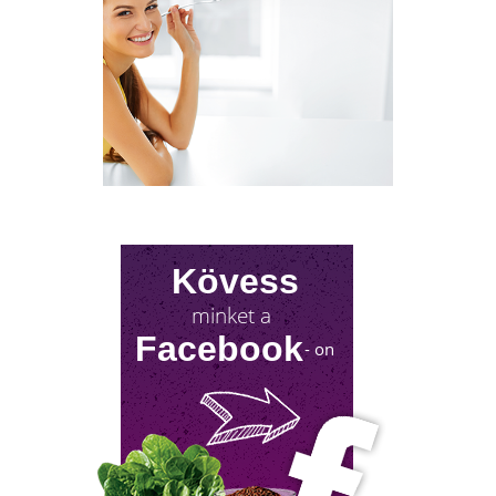
NYIROKRENDSZER KISOKOS
A nyirokrendszerünk fontosságáról keveset
hallani! Mutatjuk, mit tehetsz érte!
Kövess
minket a
Facebook
- on