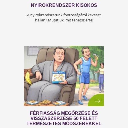
A KÁNIKULA 6 LEGFŐBB
VESZÉLYE
Amikor a hőmérséklet tartósan 30–35 °C fölé
emelkedik, szervezetünk hőszabályozó
rendszere komoly terhelés alá kerül.Tünetek,
megoldások!