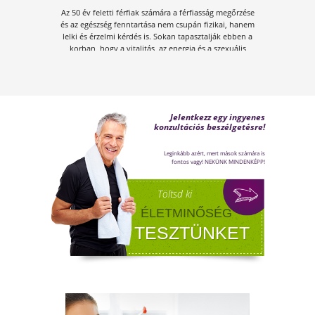
FÉRFI VÁLTOZÓKOR - A
LEHETŐSÉGET LÁSD MEG BENNE
Sokan gondolják, hogy a változókor csak a
nőket érinti. Valójában a férfiaknál is
jelentkezik a tesztoszteronszint fokozatos
csökkenése, amit andropauzának vagy
férfiklimaxnak nevezünk. Honnan tudod, hog
elért téged is? Hogyan tudod megállítani?
Milyen lehetőségeket rejt? Olvass tovább!