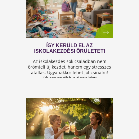
A FÉRFIASSÁG PROBLÉMÁJA:
OKAI, TÜNETEI ÉS LEHETSÉGES
MEGOLDÁSAI
A férfiasság, vagy más néven a szexuális
teljesítmény, sok férfi számára központi kérdé