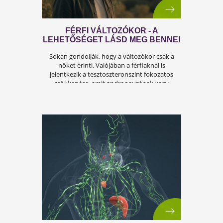
Az iskolakezdés sok családban nem
örömteli új kezdet, hanem egy stresszes
átállás. Ugyanakkor lehet jól csinálni!
Olvass tovább a tippekért!