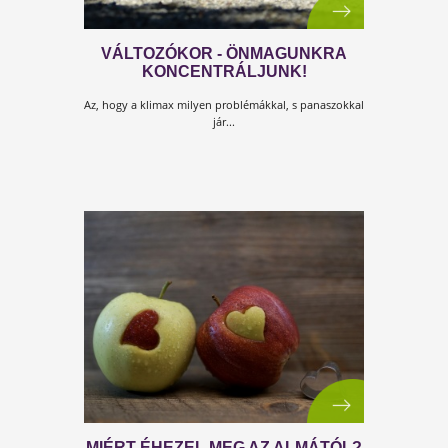
TUDOD MI A BAJ A LISZTTEL?
Gondolj csak a gőzölgő, ropogós héjú, friss, meleg,
fehér kenyérre. Ugye beleharapnál? Rossz hírem van
rosszul tennéd...