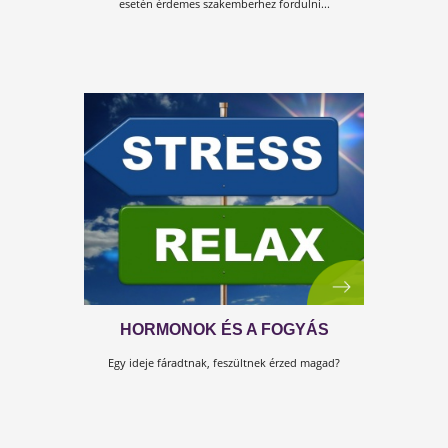
Az életmódváltás újabb mérföldkövéhez érkeztünk.
Megjelent a Testszerviz „Kulcs…” sorozat legújabb
darabja.