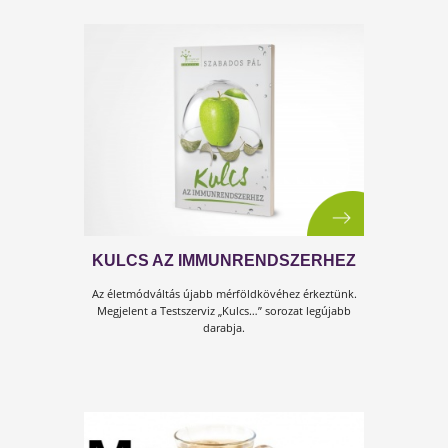
STRESSZMENEDZSMENT A
VARÁZSSZÓ
Napjaink egyik kedvenc szava a menedzsment. De mi
is jelent? Menedzselni annyit tesz, mint...