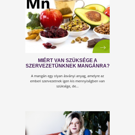
STRESSZ-FAKTOROK A
MINDENNAPOKBAN
Aki ma azt mondja, hogy nem stresszes az élete, az
nem érti, hogy mi is a stressz! Honnan is tudná?