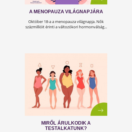
A MENOPAUZA VILÁGNAPJÁRA
Október 18-a a menopauza világnapja. Nők
százmillióit érinti a változókori hormonválság..