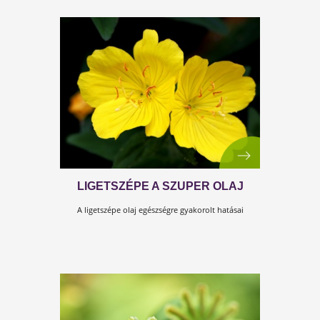
SOKAT SZIDJUK - MÉGIS KELL
Ez a cikkünk a Kulcs a hormonokhoz című Testszerviz