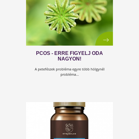
könyvbe nyújt betekintést.
MIT OKOZ AZ
ÖSZTROGÉNDOMINANCIA