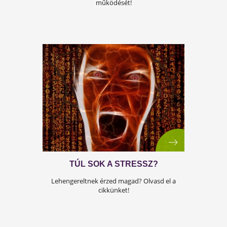
FEDEZD FEL ÉS ÉLD ÁT A NŐISÉ
TELJESSÉGÉT!
Tudd meg, mit tehetsz a nőiséged
kiteljesítéséért! Támogasd a hormonjaid
működését!