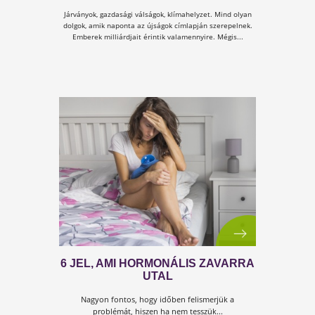
A CUKORBETEGSÉG MEGLEPŐ
JELEI
Gondolta volna, hogy a hallás romlása, a viszkető bő
a sárga körmök és a hirtelen súlyvesztés a
cukorbetegség jelei is lehetnek?