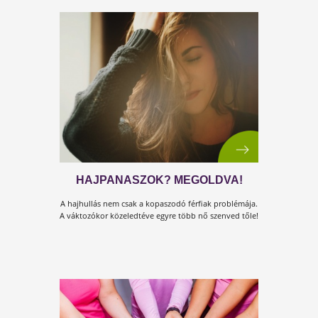
TÚL SOK A STRESSZ?
Lehengereltnek érzed magad? Olvasd el a
cikkünket!