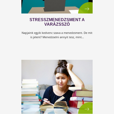
KULCS A HORMONOKHOZ ONLIN
ELŐADÁS 1. RÉSZ
Főszerepben az anyagcserehormonok