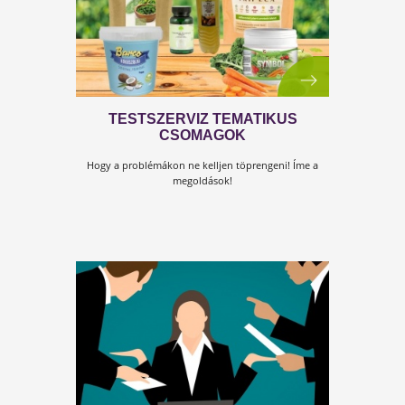
FŐSZEREPBEN A NŐI ÉS FÉRFI
HORMONOK
Kulcs a hormonokhoz online előadás 2. rész – 2021-
02-25