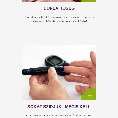
FINOMRA HANGOLT EGYENSÚLY
Ma már nincs vita arról a szakemberek körében, hog
a női szervezet hormonrendszerének finomhangolt
működését jelentősen befolyásolja az életmód, a
stressz, a káros szenvedélyek és az alváshiány. Olvas