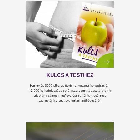
MIÉRT VAN SZÜKSÉGE A
SZERVEZETÜNKNEK MANGÁNRA
A mangán egy olyan ásványi anyag, amelyre az
emberi szervezetnek igen kis mennyiségben van
szüksége, de...