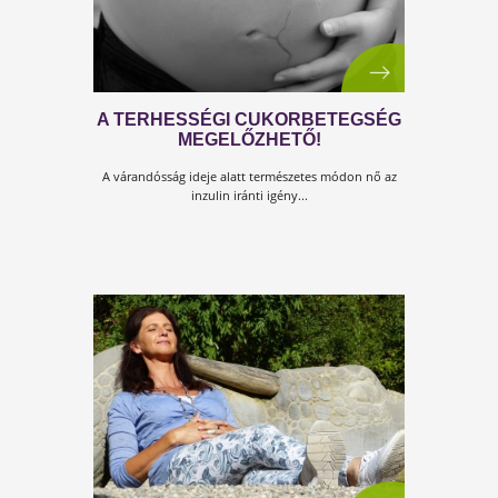
10 VESZÉLYES,
EGÉSZSÉGROMBOLÓ DOLOG, ÉS
MEGOLDÁS EZEKRE
A tested egy olyan "gépezet", ami azt a minőséget ad
vissza, amit beleteszel.