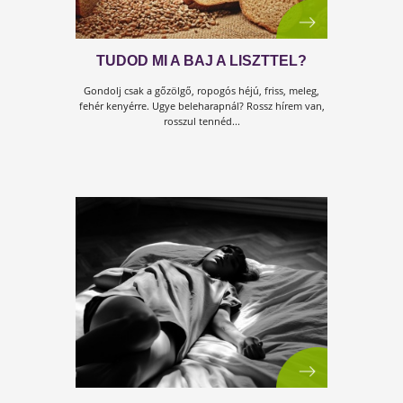
KULCS AZ IMMUNRENDSZERHEZ
Az életmódváltás újabb mérföldkövéhez érkeztünk.