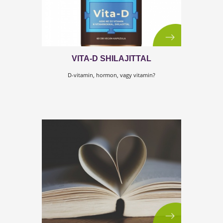
A magyar nők 90%-a ösztrogéndominanciától szenve
LIGETSZÉPE A SZUPER OLAJ