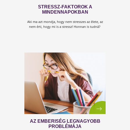
KULCS A STRESSZHEZ
Új "KULCS..." könyv nyomdai és e-könyv formában i