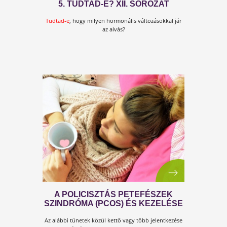
Megjelent a Testszerviz „Kulcs…” sorozat legújabb
darabja.
KULCS AZ IMMUNRENDSZERHEZ