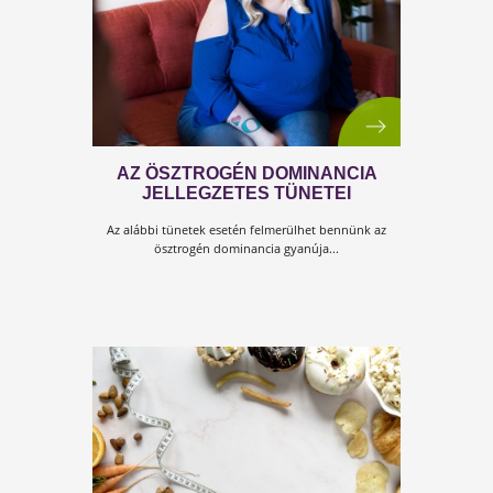
AZ EMBERISÉG LEGNAGYOBB
PROBLÉMÁJA
Járványok, gazdasági válságok, klímahelyzet. Mind olyan
dolgok, amik naponta az újságok címlapján szerepelnek
Emberek milliárdjait érintik valamennyire. Mégis...