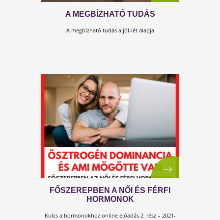
A ligetszépe olaj egészségre gyakorolt hatásai
PCOS - ERRE FIGYELJ ODA