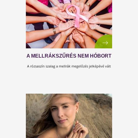
HAJPANASZOK? MEGOLDVA!
A hajhullás nem csak a kopaszodó férfiak problémája
A váktozókor közeledtéve egyre több nő szenved től