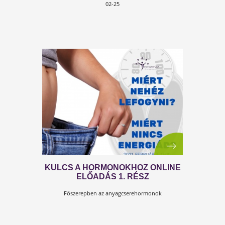
NAGYON!
A petefészek probléma egyre több hölgynél
probléma...