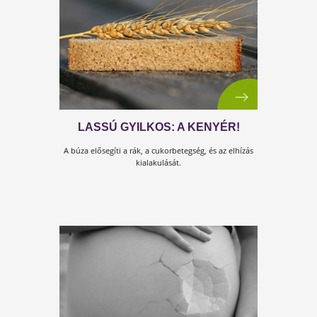
AZ ÖSZTROGÉN DOMINANCIA
JELLEGZETES TÜNETEI
Az alábbi tünetek esetén felmerülhet bennünk az
ösztrogén dominancia gyanúja...