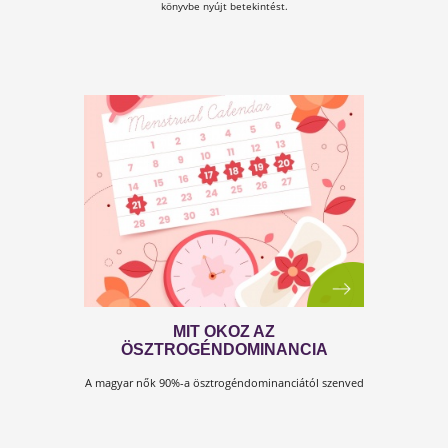
el a teljes cikket!
DUPLA HŐSÉG
Derítsd ki a cikk elolvasásával, hogy mi az összefüggés 
változókori hőhullámok és az étrend között!