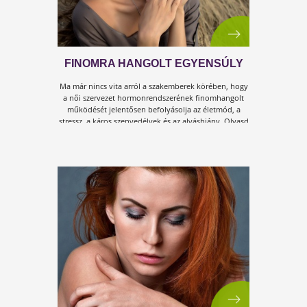
A MELLRÁKSZŰRÉS NEM HÓBOR
A rózsaszín szalag a mellrák megelőzés jelképévé vál