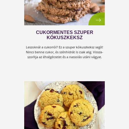
MOGYORÓS, MAZSOLÁS KEKSZ
Elképesztően ízletes sütemény! De csak mértékkel, h
fogyni szeretnél. ;-)