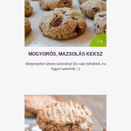
GYORS BANÁNOS-KÓKUSZOS
KEKSZ
30 perc alatt elkészítheted ezt a 3 alapanyagot
tartalmazó süteményt!