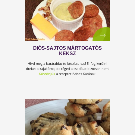
ISTENI FINOM SZUPERKEKSZ
El­ké­szí­tése könnyű, de a leg­jobb benne, hogy vi­gyá
az ala­kodra, és a gyerekek is ehetik nasinak!