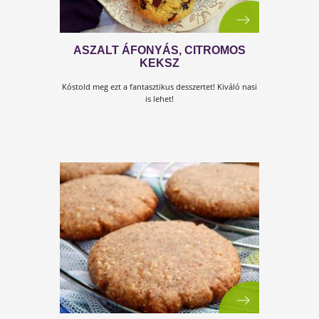
CUKORMENTES SZUPER
KÓKUSZKEKSZ
Le­szok­nál a cu­kor­ról? Ez a szu­per kó­kusz­keksz segít!
Nincs benne cukor, és szén­hid­rát is csak alig. Vissza­
szo­rítja az éh­ség­ér­ze­tet és a nas­so­lás utáni vá­gyat.