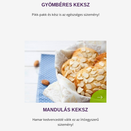
ASZALT ÁFONYÁS, CITROMOS
KEKSZ
Kóstold meg ezt a fantasztikus desszertet! Kiváló nas
is lehet!