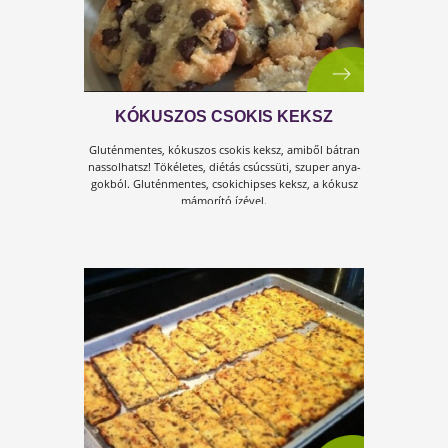
SAJTOS-CUKKINI KEKSZ
Sajtos, ropog, nem hízlal! Mi kell ennél több egy sós