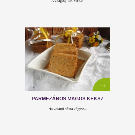
SPENÓTOS-KRÉMSAJTOS
MÁRTOGATÓS
A világbajnok kence!