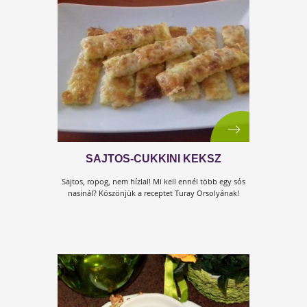
MANDULÁS KEKSZ
Hamar kedvenceddé válik ez az írtóegyszerű
sütemény!