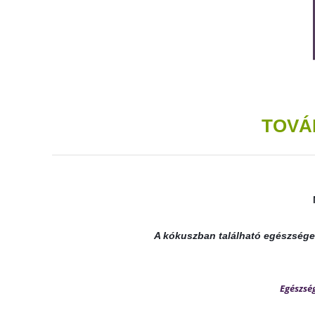
TOVÁ
A kókuszban található egészséges 
Egész­sé­