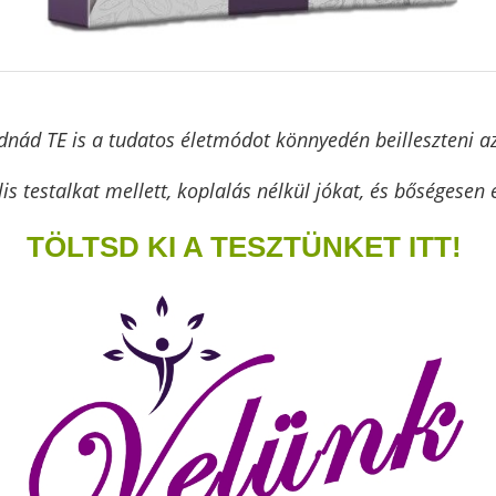
nád TE is a tudatos életmódot könnyedén beilleszteni a
lis testalkat mellett, koplalás nélkül jókat, és bőségesen 
TÖLTSD KI A TESZTÜNKET ITT!