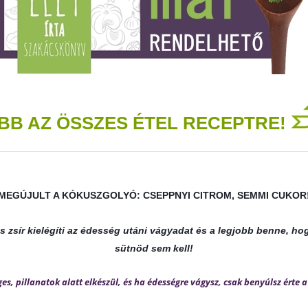
BB AZ ÖSSZES ÉTEL RECEPTRE!
ME­G­ÚJULT A KÓ­KUSZ­GO­LYÓ: CSEPP­NYI CIT­ROM, SEMMI CUKOR
zsír kielégíti az édesség utáni vágyadat és a legjobb benne, hogy
sütnöd sem kell!
ges, pil­la­na­tok alatt el­ké­szül, és ha édes­ségre vágysz, csak be­nyúlsz érte a