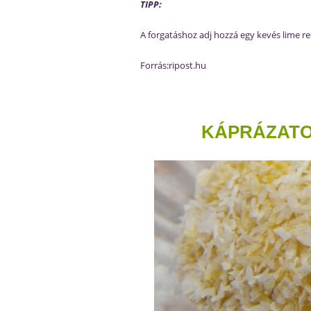
TIPP:
A forgatáshoz adj hozzá egy kevés lime res
Forrás:ripost.hu
KÁPRÁZATO