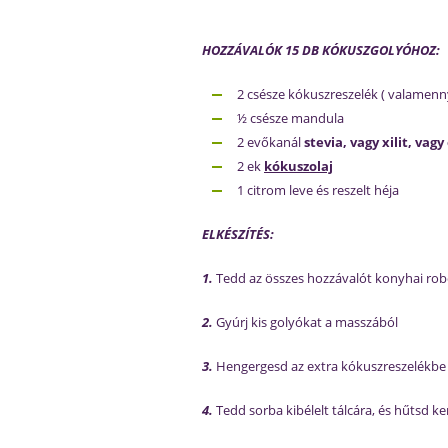
HOZZÁVALÓK 15 DB KÓKUSZGOLYÓHOZ:
2 csésze kókuszreszelék ( valamenn
½ csésze mandula
2 evőkanál
stevia, vagy xilit, vagy
2 ek
kókuszolaj
1 citrom leve és reszelt héja
ELKÉSZÍTÉS:
1.
Tedd az összes hozzávalót konyhai robo
2.
Gyúrj kis golyókat a masszából
3.
Hengergesd az extra kókuszreszelékbe
4.
Tedd sorba kibélelt tálcára, és hűtsd 