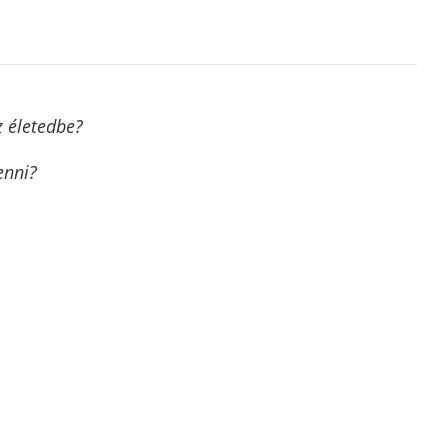
z életedbe?
enni?