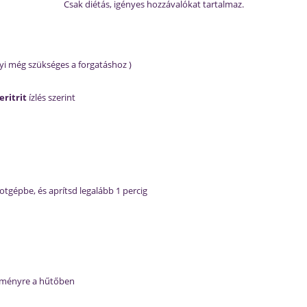
Csak diétás, igényes hozzávalókat tartalmaz.
yi még szükséges a forgatáshoz )
 eritrit
ízlés szerint
tgépbe, és aprítsd legalább 1 percig
keményre a hűtőben