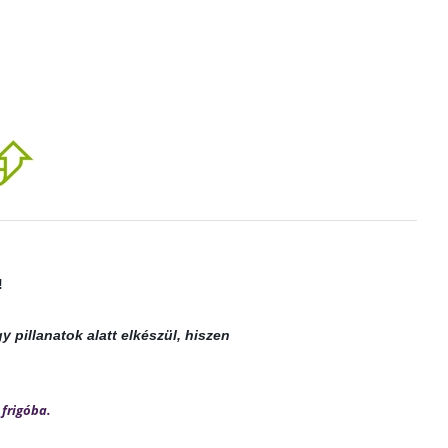
!
 pillanatok alatt elkészül, hiszen
 fri­góba.