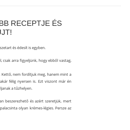
BB RECEPTJE ÉS
JT!
zetart és édesít is egyben.
, csak arra figyeljünk, hogy ebből vastag,
ni. Kettő, nem fordítjuk meg, hanem mint a
akár félig nyersen is. Ezt viszont már én
ljanak a tűzhelyen.
ban beszerezhető és azért szeretjük, mert
 palacsinta olyan krémes-légies. Persze az