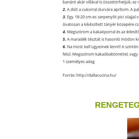
banánt akár villával is összetörhetjük, e
2.
A diót a cukorral durvára aprítom. A pa
3.
Egy 18-20 cm-es serpenyőt pici olajjal 
óvatosan a kikészített tányér közepére csú
4.
Megszórom a kakaóporral és az édesítős
5.
A maradék tésztát is hasonló módon k
6.
Na most kell ügyesnek lenni!! A szintén 
felül. Megszórom kakaóbabtörettel, vagy k
1 személyes adag
Forrás:
http://dallacucina.hu/
RENGETEG 