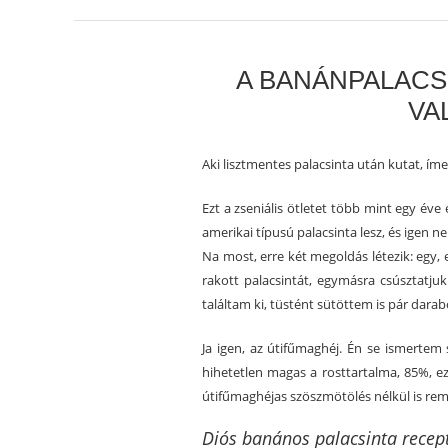
A BANÁNPALACS
VA
Aki lisztmentes palacsinta után kutat, íme
Ezt a zseniális ötletet több mint egy éve
amerikai típusú palacsinta lesz, és igen n
Na most, erre két megoldás létezik: egy, 
rakott palacsintát, egymásra csúsztatjuk
találtam ki, tüstént sütöttem is pár dara
Ja igen, az útifűmaghéj. Én se ismertem 
hihetetlen magas a rosttartalma, 85%, ezá
útifűmaghéjas szöszmötölés nélkül is rem
Diós banános palacsinta recep