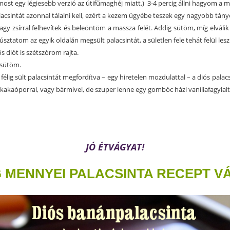
z most egy légiesebb verzió az útifűmaghéj miatt.) 3-4 percig állni hagyom 
lacsintát azonnal tálalni kell, ezért a kezem ügyébe teszek egy nagyobb tány
vagy zsírral felhevítek és beleöntöm a massza felét. Addig sütöm, míg elválik
sztatom az egyik oldalán megsült palacsintát, a sületlen fele tehát felül lesz
 diót is szétszórom rajta.
isütöm.
félig sült palacsintát megfordítva – egy hiretelen mozdulattal – a diós palacs
akaóporral, vagy bármivel, de szuper lenne egy gombóc házi vaníliafagylaltta
JÓ ÉTVÁGYAT!
MENNYEI PALACSINTA RECEPT VÁ