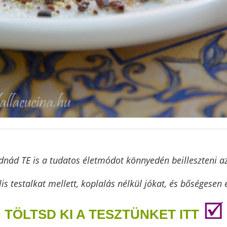
nád TE is a tudatos életmódot könnyedén beilleszteni a
lis testalkat mellett, koplalás nélkül jókat, és bőségesen 
TÖLTSD KI A TESZTÜNKET ITT