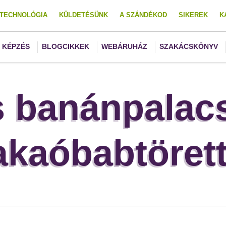
TECHNOLÓGIA
KÜLDETÉSÜNK
A SZÁNDÉKOD
SIKEREK
K
KÉPZÉS
BLOGCIKKEK
WEBÁRUHÁZ
SZAKÁCSKÖNYV
s banánpalacs
akaóbabtörett