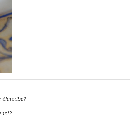
z életedbe?
enni?