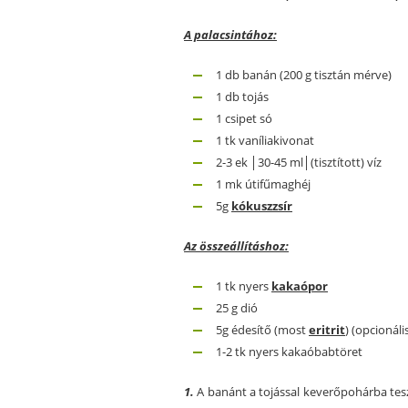
A palacsintához:
1 db banán (200 g tisztán mérve)
1 db tojás
1 csipet só
1 tk vaníliakivonat
2-3 ek │30-45 ml│(tisztított) víz
1 mk útifűmaghéj
5g
kókuszzsír
Az összeállításhoz:
1 tk nyers
kakaópor
25 g dió
5g édesítő (most
eritrit
) (opcionáli
1-2 tk nyers kakaóbabtöret
1.
A banánt a tojással keverőpohárba tesz