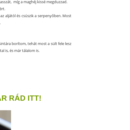
a masszát, míg a maghéj kissé megduzzad.
ért.
 az aljától és csúszik a serpenyőben. Most
.
intára borítom, tehát most a sült fele lesz
l is, és már tálalom is.
R RÁD ITT!