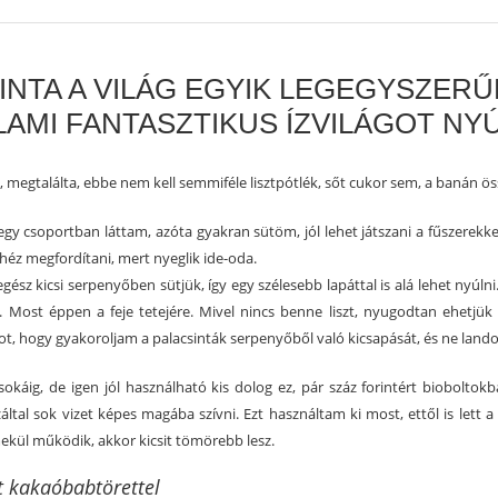
INTA A VILÁG EGYIK LEGEGYSZERŰ
LAMI FANTASZTIKUS ÍZVILÁGOT NYÚ
, megtalálta, ebbe nem kell semmiféle lisztpótlék, sőt cukor sem, a banán öss
 egy csoportban láttam, azóta gyakran sütöm, jól lehet játszani a fűszerekkel
ehéz megfordítani, mert nyeglik ide-oda.
egész kicsi serpenyőben sütjük, így egy szélesebb lapáttal is alá lehet nyúl
. Most éppen a feje tetejére. Mivel nincs benne liszt, nyugodtan ehetjük 
bot, hogy gyakoroljam a palacsinták serpenyőből való kicsapását, és ne lando
sokáig, de igen jól használható kis dolog ez, pár száz forintért bioboltok
ltal sok vizet képes magába szívni. Ezt használtam ki most, ettől is lett a
ekül működik, akkor kicsit tömörebb lesz.
t kakaóbabtörettel