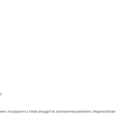
s)
em, hozzáadom a többi anyagot és botmixerrel pürésítem. (Alapverzióban cs