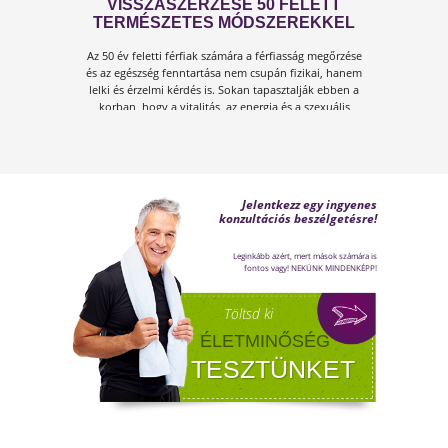
ÍGY KERÜLD EL AZ
ISKOLAKEZDÉSI ŐRÜLETET!
Az iskolakezdés sok családban nem
örömteli új kezdet, hanem egy stresszes
átállás. Ugyanakkor lehet jól csinálni!
Olvass tovább a tippekért!