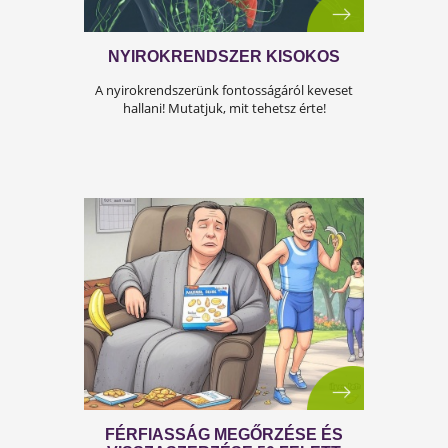
A FÉRFIASSÁG PROBLÉMÁJA:
OKAI, TÜNETEI ÉS LEHETSÉGES
MEGOLDÁSAI
A férfiasság, vagy más néven a szexuális
teljesítmény, sok férfi számára központi kérdé
az életben. Nem csupán a testi egészséget,
hanem az önbecsülést is befolyásolja.