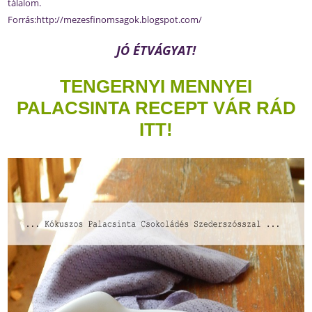
tálalom.
Forrás:
http://
mezesfinomsagok.blogspot.co
m/
JÓ ÉTVÁGYAT!
TENGERNYI MENNYEI
PALACSINTA RECEPT VÁR RÁD
ITT!