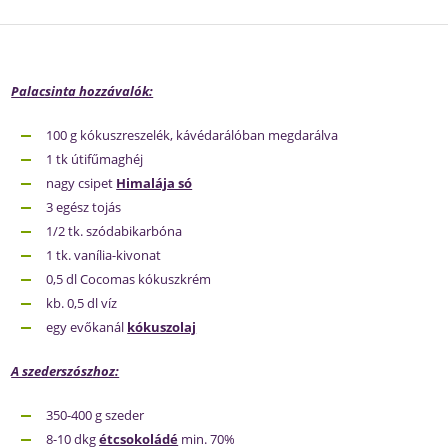
Palacsinta hozzávalók:
100 g kókuszreszelék, kávédarálóban megdarálva
1 tk útifűmaghéj
nagy csipet
Himalája só
3 egész tojás
1/2 tk. szódabikarbóna
1 tk. vanília-kivonat
0,5 dl Cocomas kókuszkrém
kb. 0,5 dl víz
egy evőkanál
kókuszolaj
A szederszószhoz:
350-400 g szeder
8-10 dkg
étcsokoládé
min. 70%