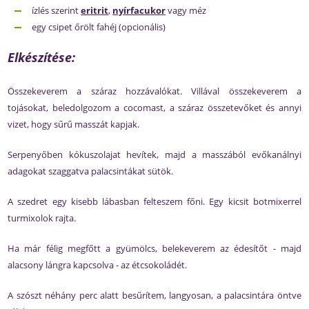
ízlés szerint
eritrit
,
nyírfacukor
vagy méz
egy csipet őrölt fahéj (opcionális)
Elkészítése:
Összekeverem a száraz hozzávalókat. Villával összekeverem a
tojásokat, beledolgozom a cocomast, a száraz összetevőket és annyi
vizet, hogy sűrű masszát kapjak.
Serpenyőben kókuszolajat hevítek, majd a masszából evőkanálnyi
adagokat szaggatva palacsintákat sütök.
A szedret egy kisebb lábasban felteszem főni. Egy kicsit botmixerrel
turmixolok rajta.
Ha már félig megfőtt a gyümölcs, belekeverem az édesítőt - majd
alacsony lángra kapcsolva - az étcsokoládét.
A szószt néhány perc alatt besűrítem, langyosan, a palacsintára öntve