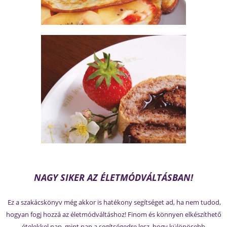
NAGY SIKER AZ ÉLETMÓDVÁLTÁSBAN!
Ez a szakácskönyv még akkor is hatékony segítséget ad, ha nem tudod,
hogyan fogj hozzá az életmódváltáshoz! Finom és könnyen elkészíthető
ételekkel nap, mint nap a segítségedre lesz, hogy különösebb