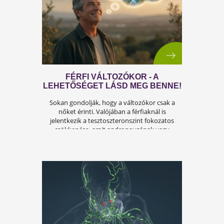
A FÉRFIASSÁG PROBLÉMÁJA:
OKAI, TÜNETEI ÉS LEHETSÉGES
MEGOLDÁSAI
A férfiasság, vagy más néven a szexuális
teljesítmény, sok férfi számára központi kérdé
az életben. Nem csupán a testi egészséget,
hanem az önbecsülést is befolyásolja.