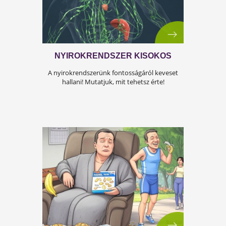
ÍGY KERÜLD EL AZ
ISKOLAKEZDÉSI ŐRÜLETET!
Az iskolakezdés sok családban nem
örömteli új kezdet, hanem egy stresszes
átállás. Ugyanakkor lehet jól csinálni!
Olvass tovább a tippekért!