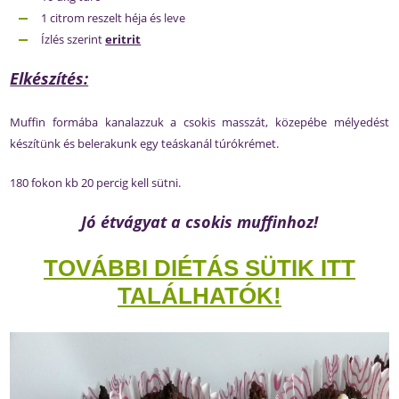
1 citrom reszelt héja és leve
Ízlés szerint
eritrit
Elkészítés:
Muffin formába kanalazzuk a csokis masszát, közepébe mélyedést
készítünk és belerakunk egy teáskanál túrókrémet.
180 fokon kb 20 percig kell sütni.
Jó étvágyat a csokis muffinhoz!
TOVÁBBI DIÉTÁS SÜTIK ITT
TALÁLHATÓK!