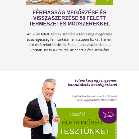
A KÁNIKULA 6 LEGFŐBB
VESZÉLYE
Amikor a hőmérséklet tartósan 30–35 °C fölé
emelkedik, szervezetünk hőszabályozó