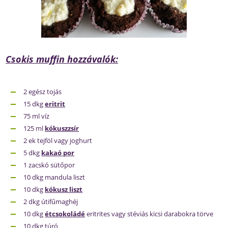
Csokis muffin hozzávalók:
2 egész tojás
15 dkg
eritrit
75 ml víz
125 ml
kókuszzsír
2 ek tejföl vagy joghurt
5 dkg
kakaó por
1 zacskó sütőpor
10 dkg mandula liszt
10 dkg
kókusz liszt
2 dkg útifűmaghéj
10 dkg
étcsokoládé
eritrites vagy stéviás kicsi darabokra törve
10 dkg túró