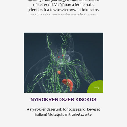
ÍGY KERÜLD EL AZ
ISKOLAKEZDÉSI ŐRÜLETET!
Az iskolakezdés sok családban nem
örömteli új kezdet, hanem egy stresszes
átállás. Ugyanakkor lehet jól csinálni!
Olvass tovább a tippekért!