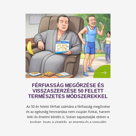
A KÁNIKULA 6 LEGFŐBB
VESZÉLYE
Amikor a hőmérséklet tartósan 30–35 °C fölé
emelkedik, szervezetünk hőszabályozó
rendszere komoly terhelés alá kerül.Tünetek,