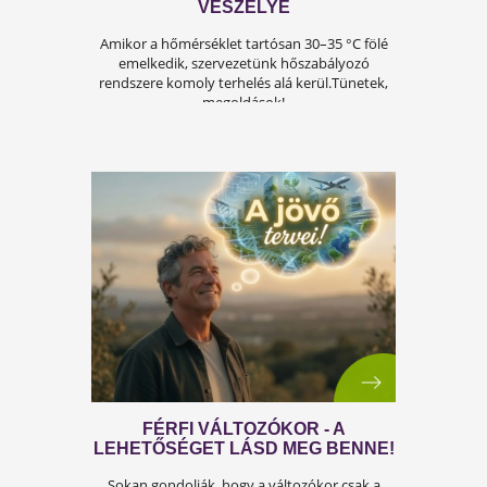
A FÉRFIASSÁG PROBLÉMÁJA:
OKAI, TÜNETEI ÉS LEHETSÉGES
MEGOLDÁSAI
A férfiasság, vagy más néven a szexuális
teljesítmény, sok férfi számára központi kérdé
az életben. Nem csupán a testi egészséget,
hanem az önbecsülést is befolyásolja.