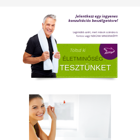
megoldások!
FÉRFI VÁLTOZÓKOR - A
LEHETŐSÉGET LÁSD MEG BENNE
Sokan gondolják, hogy a változókor csak a