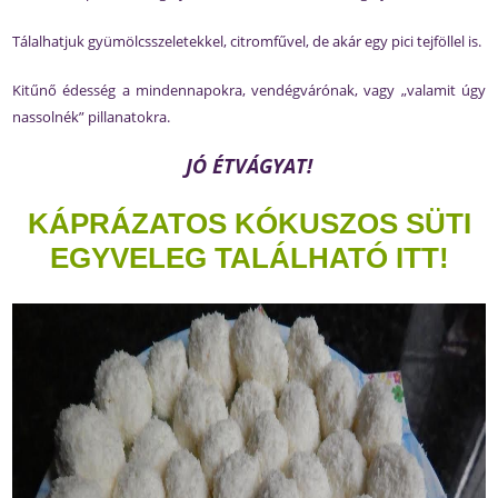
Tálalhatjuk gyümölcsszeletekkel, citromfűvel, de akár egy pici tejföllel is.
Kitűnő édesség a mindennapokra, vendégvárónak, vagy „valamit úgy
nassolnék” pillanatokra.
JÓ ÉTVÁGYAT!
KÁPRÁZATOS KÓKUSZOS SÜTI
EGYVELEG TALÁLHATÓ ITT!