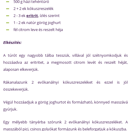
500 g házi tehéntúró
2 + 2 ek kókuszreszelék
2 - 3 ek
eritrit
, ízlés szerint
1 - 2 ek natúr görög joghurt
fél citrom leve és reszelt héja
Elkészítés:
A túrót egy nagyobb tálba tesszük, villával jól szétnyomkodjuk és
hozzáadva az eritritet, a megmosott citrom levét és reszelt héját,
alaposan elkeverjük.
Rákanalazunk 2 evőkanálnyi kókuszreszeléket és ezzel is jól
összekeverjük.
Végül hozzáadjuk a görög joghurtot és formázható, könnyed masszává
gyúrjuk.
Egy mélyebb tányérba szórunk 2 evőkanálnyi kókuszreszeléket. A
masszából pici, csinos golyókat formázunk és beleforgatjuk a kókuszba.