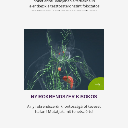
ÍGY KERÜLD EL AZ
ISKOLAKEZDÉSI ŐRÜLETET!
Az iskolakezdés sok családban nem
örömteli új kezdet, hanem egy stresszes
átállás. Ugyanakkor lehet jól csinálni!
Olvass tovább a tippekért!