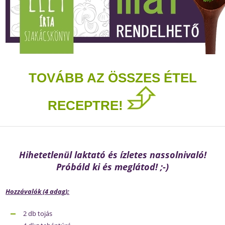
TOVÁBB AZ ÖSSZES ÉTEL
RECEPTRE!
Hihetetlenül laktató és ízletes nassolnivaló!
Próbáld ki és meglátod! ;-)
Hozzávalók (4 adag):
2 db tojás