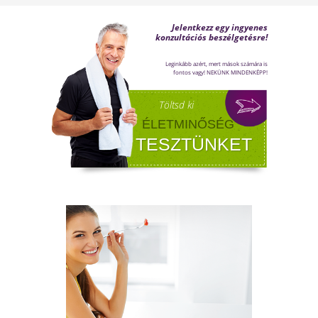
FÉRFI VÁLTOZÓKOR - A
LEHETŐSÉGET LÁSD MEG BENNE
Sokan gondolják, hogy a változókor csak a