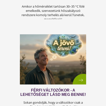
A FÉRFIASSÁG PROBLÉMÁJA:
OKAI, TÜNETEI ÉS LEHETSÉGES
MEGOLDÁSAI
A férfiasság, vagy más néven a szexuális
teljesítmény, sok férfi számára központi kérdé
az életben. Nem csupán a testi egészséget,
hanem az önbecsülést is befolyásolja.