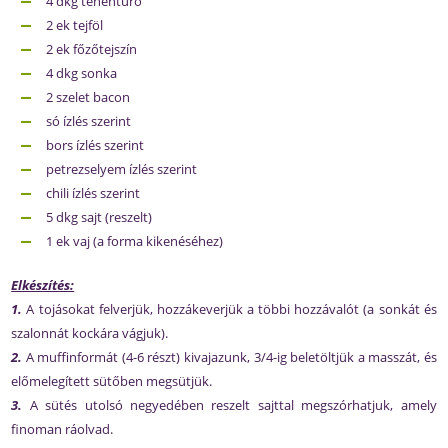
4 dkg tehéntúró
2 ek tejföl
2 ek főzőtejszín
4 dkg sonka
2 szelet bacon
só ízlés szerint
bors ízlés szerint
petrezselyem ízlés szerint
chili ízlés szerint
5 dkg sajt (reszelt)
1 ek vaj (a forma kikenéséhez)
Elkészítés:
1.
A tojásokat felverjük, hozzákeverjük a többi hozzávalót (a sonkát és
szalonnát kockára vágjuk).
2.
A muffinformát (4-6 részt) kivajazunk, 3/4-ig beletöltjük a masszát, és
előmelegített sütőben megsütjük.
3.
A sütés utolsó negyedében reszelt sajttal megszórhatjuk, amely
finoman ráolvad.