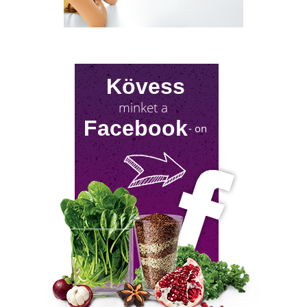
nőket érinti. Valójában a férfiaknál is
jelentkezik a tesztoszteronszint fokozatos
csökkenése, amit andropauzának vagy
férfiklimaxnak nevezünk. Honnan tudod, hog
elért téged is? Hogyan tudod megállítani?
Milyen lehetőségeket rejt? Olvass tovább!
Kövess
minket a
Facebook
- on
NYIROKRENDSZER KISOKOS