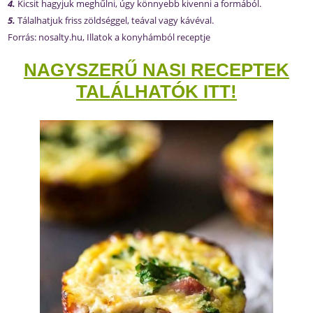
4.
Kicsit hagyjuk meghűlni, úgy könnyebb kivenni a formából.
5.
Tálalhatjuk friss zöldséggel, teával vagy kávéval.
Forrás: nosalty.hu, Illatok a konyhámból receptje
NAGYSZERŰ NASI
RECEPTEK
TALÁLHATÓK ITT!