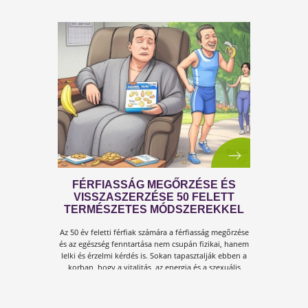
A KÁNIKULA 6 LEGFŐBB
VESZÉLYE
Amikor a hőmérséklet tartósan 30–35 °C fölé
emelkedik, szervezetünk hőszabályozó
rendszere komoly terhelés alá kerül.Tünetek,
megoldások!