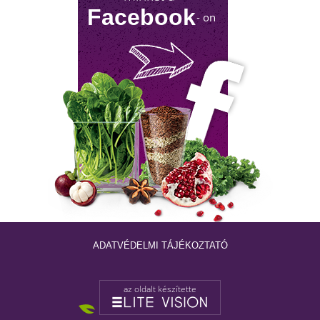
Facebook
- on
NYIROKRENDSZER KISOKOS
A nyirokrendszerünk fontosságáról keveset
hallani! Mutatjuk, mit tehetsz érte!
ADATVÉDELMI TÁJÉKOZTATÓ
az oldalt készítette