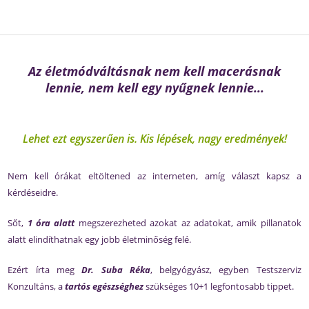
Az életmódváltásnak nem kell macerásnak
lennie, nem kell egy nyűgnek lennie...
Lehet ezt egyszerűen is. Kis lépések, nagy eredmények!
Nem kell órákat eltöltened az interneten, amíg választ kapsz a
kérdéseidre.
Sőt,
1 óra alatt
megszerezheted azokat az adatokat, amik pillanatok
alatt elindíthatnak egy jobb életminőség felé.
Ezért írta meg
Dr. Suba Réka
, belgyógyász, egyben Testszerviz
Konzultáns, a
tartós egészséghez
szükséges 10+1 legfontosabb tippet.