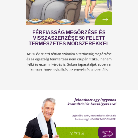
A KÁNIKULA 6 LEGFŐBB
VESZÉLYE
Amikor a hőmérséklet tartósan 30–35 °C fölé
emelkedik, szervezetünk hőszabályozó
rendszere komoly terhelés alá kerül.Tünetek,
megoldások!