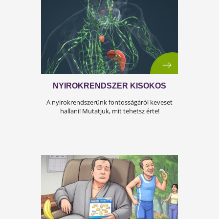
ÍGY KERÜLD EL AZ
ISKOLAKEZDÉSI ŐRÜLETET!
Az iskolakezdés sok családban nem
örömteli új kezdet, hanem egy stresszes
átállás. Ugyanakkor lehet jól csinálni!
Olvass tovább a tippekért!