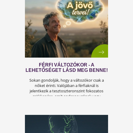
MEGOLDÁSAI
A férfiasság, vagy más néven a szexuális
teljesítmény, sok férfi számára központi kérdé
az életben. Nem csupán a testi egészséget,
hanem az önbecsülést is befolyásolja.