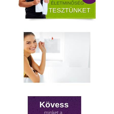
FÉRFI VÁLTOZÓKOR - A
LEHETŐSÉGET LÁSD MEG BENNE
Sokan gondolják, hogy a változókor csak a
nőket érinti. Valójában a férfiaknál is
jelentkezik a tesztoszteronszint fokozatos
csökkenése, amit andropauzának vagy
férfiklimaxnak nevezünk. Honnan tudod, hog
elért téged is? Hogyan tudod megállítani?
Milyen lehetőségeket rejt? Olvass tovább!
Kövess
minket a