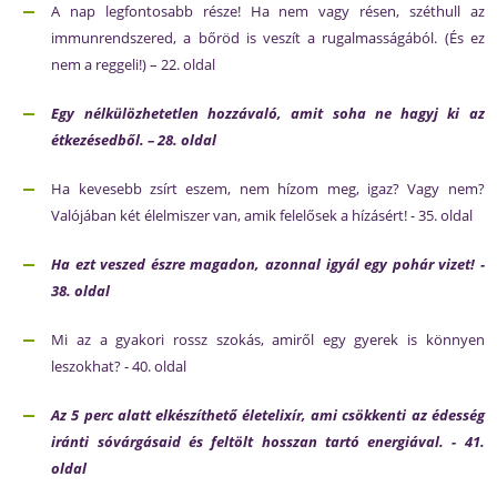
A nap legfontosabb része! Ha nem vagy résen, széthull az
immunrendszered, a bőröd is veszít a rugalmasságából. (És ez
nem a reggeli!) – 22. oldal
Egy nélkülözhetetlen hozzávaló, amit soha ne hagyj ki az
étkezésedből. – 28. oldal
Ha kevesebb zsírt eszem, nem hízom meg, igaz? Vagy nem?
Valójában két élelmiszer van, amik felelősek a hízásért! - 35. oldal
Ha
ezt veszed észre
magadon, azonnal igyál egy pohár vizet! -
38. oldal
Mi az a gyakori rossz szokás, amiről egy gyerek is könnyen
leszokhat? - 40. oldal
Az 5 perc alatt elkészíthető életelixír, ami csökkenti az édesség
iránti sóvárgásaid és feltölt hosszan tartó energiával. - 41.
oldal