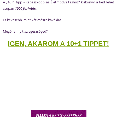
A „10+1 tipp - Kapaszkodó az Életmódváltáshoz” kiskönyv a tiéd lehet
csupán
1000 forintért
.
Ez kevesebb, mint két csésze kávé ára.
Megér ennyit az egészséged?
IGEN, AKAROM A 10+1 TIPPET!
VISSZA
A BEJEGYZÉSEKHEZ