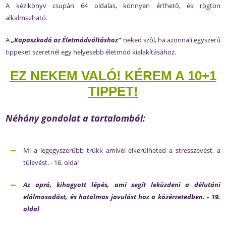
A kézikönyv csupán 64 oldalas, könnyen érthető, és rögtön
alkalmazható.
A
„Kapaszkodó az Életmódváltáshoz”
neked szól, ha azonnali egyszerű
tippeket szeretnél egy helyesebb életmód kialakításához.
EZ NEKEM VALÓ! KÉREM A 10+1
TIPPET!
Néhány gondolat a tartalomból:
Mi a legegyszerűbb trükk amivel elkerülheted a stresszevést, a
túlevést. - 16. oldal
Az apró, kihagyott lépés, ami segít leküzdeni a délutáni
elálmosodást, és hatalmas
javulást
hoz
a közérzetedben. - 19.
oldal