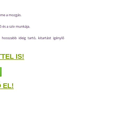
leme a mozgás.
dő és a szív munkája.
 hosszabb ideig tartó, kitartást igénylő
EL IS!
 EL!