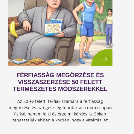
FÉRFIASSÁG MEGŐRZÉSE ÉS
VISSZASZERZÉSE 50 FELETT
TERMÉSZETES MÓDSZEREKKEL
Az 50 év feletti férfiak számára a férfiasság
megőrzése és az egészség fenntartása nem csupán
fizikai, hanem lelki és érzelmi kérdés is. Sokan
tapasztalják ebben a korban, hogy a vitalitás, az
energia és a szexuális teljesítmény csökkenhet, de
jó hír...