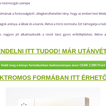
es testmozgás szerepe
 témának a fontosságáról: „Megkerülhetetlen tény, hogy az emberi test léte
tagok aránya, a lábak és a karok, illetve a törzs izomzata. Ezt támogatja a tü
ó, nagyon jól alkalmazkodik a rövid távú gyors erőkifejtéshez, illetve a
NDELNI ITT TUDOD! MÁR UTÁNVÉTT
Vedd meg e-könyv formátumban kedvezményes áron CSAK 2.990 Ft-ért
KTROMOS FORMÁBAN ITT ÉRHETŐ