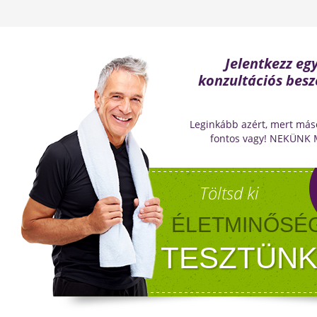
Milyen lehetőségeket rejt? Olvass tovább!
Jelentkezz eg
konzultációs besz
Leginkább azért, mert más
fontos vagy! NEKÜNK
Töltsd ki
ÉLETMINŐSÉ
TESZTÜNK