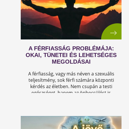
A FÉRFIASSÁG PROBLÉMÁJA:
OKAI, TÜNETEI ÉS LEHETSÉGES
MEGOLDÁSAI
A férfiasság, vagy más néven a szexuális
teljesítmény, sok férfi számára központi
kérdés az életben. Nem csupán a testi
egészséget, hanem az önbecsülést is
befolyásolja.