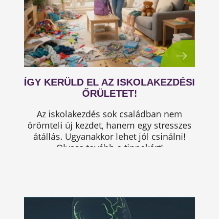
ÍGY KERÜLD EL AZ ISKOLAKEZDÉSI
ŐRÜLETET!
Az iskolakezdés sok családban nem
örömteli új kezdet, hanem egy stresszes
átállás. Ugyanakkor lehet jól csinálni!
Olvass tovább a tippekért!