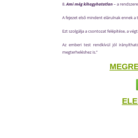
8.
Ami még kihagyhatatlan
– a rendszer
A fejezet első mindent elárulnak ennek a
Ezt szolgálja a csontozat felépítése, a vég
Az emberi test rendkívül jól irányíthat
megterheléshez is.”
MEGRE
ELE