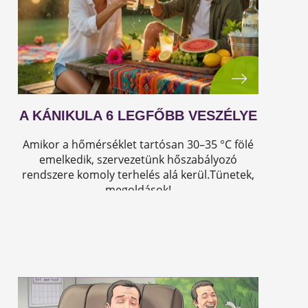
A KÁNIKULA 6 LEGFŐBB VESZÉLYE
Amikor a hőmérséklet tartósan 30–35 °C fölé
emelkedik, szervezetünk hőszabályozó
rendszere komoly terhelés alá kerül.Tünetek,
megoldások!