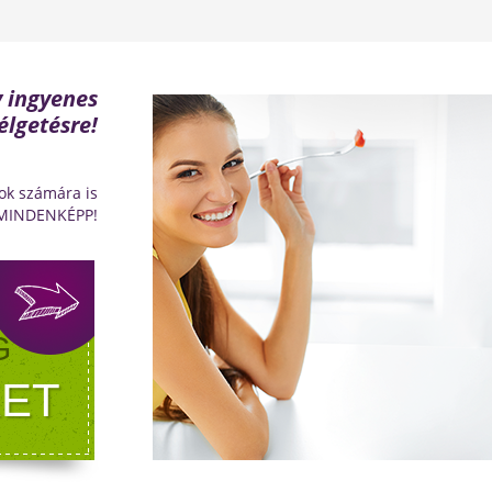
y ingyenes
élgetésre!
ok számára is
 MINDENKÉPP!
G
ET