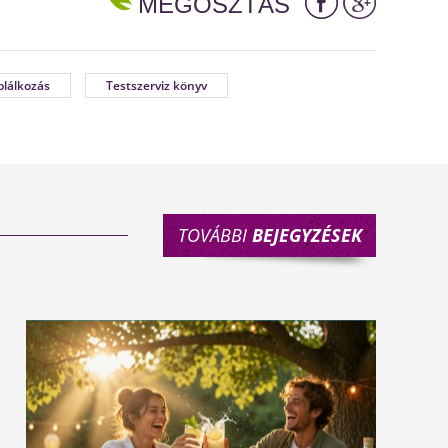
MEGOSZTÁS
plálkozás
Testszerviz könyv
TOVÁBBI
BEJEGYZÉSEK