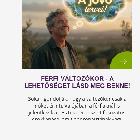
FÉRFI VÁLTOZÓKOR - A
LEHETŐSÉGET LÁSD MEG BENNE!
Sokan gondolják, hogy a változókor csak a
nőket érinti. Valójában a férfiaknál is
jelentkezik a tesztoszteronszint fokozatos
csökkenése, amit andropauzának vagy
férfiklimaxnak nevezünk. Honnan tudod, hogy
elért téged is? Hogyan tudod megállítani?