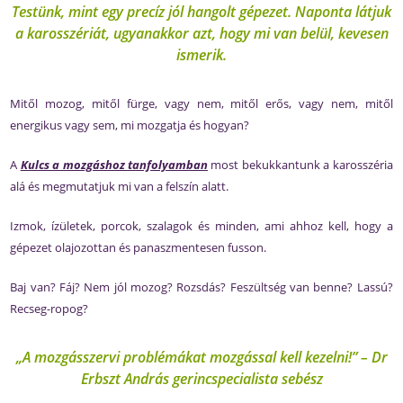
Testünk, mint egy precíz jól hangolt gépezet. Naponta látjuk
a karosszériát, ugyanakkor azt, hogy mi van belül, kevesen
ismerik.
Mitől mozog, mitől fürge, vagy nem, mitől erős, vagy nem, mitől
energikus vagy sem, mi mozgatja és hogyan?
A
Kulcs a mozgáshoz tanfolyamban
most bekukkantunk a karosszéria
alá és megmutatjuk mi van a felszín alatt.
Izmok, ízületek, porcok, szalagok és minden, ami ahhoz kell, hogy a
gépezet olajozottan és panaszmentesen fusson.
Baj van? Fáj? Nem jól mozog? Rozsdás? Feszültség van benne? Lassú?
Recseg-ropog?
„A mozgásszervi problémákat mozgással kell kezelni!” – Dr
Erbszt András gerincspecialista sebész