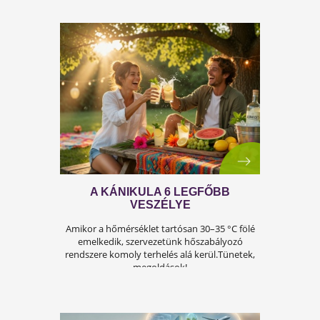
A FÉRFIASSÁG PROBLÉMÁJA:
OKAI, TÜNETEI ÉS LEHETSÉGES
MEGOLDÁSAI
A férfiasság, vagy más néven a szexuális
teljesítmény, sok férfi számára központi kérdé
az életben. Nem csupán a testi egészséget,