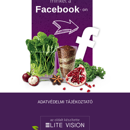
minket a
Facebook
- on
NYIROKRENDSZER KISOKOS
A nyirokrendszerünk fontosságáról keveset
hallani! Mutatjuk, mit tehetsz érte!
ADATVÉDELMI TÁJÉKOZTATÓ
az oldalt készítette