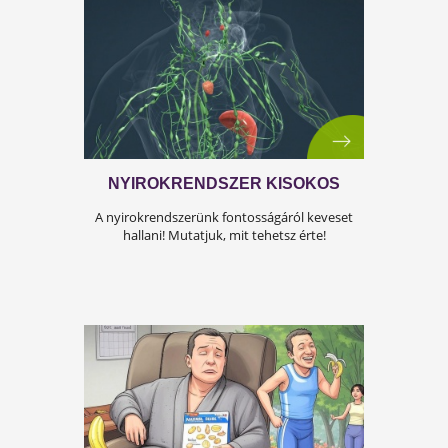
Az iskolakezdés sok családban nem
örömteli új kezdet, hanem egy stresszes
átállás. Ugyanakkor lehet jól csinálni!
Olvass tovább a tippekért!
A KÁNIKULA 6 LEGFŐBB