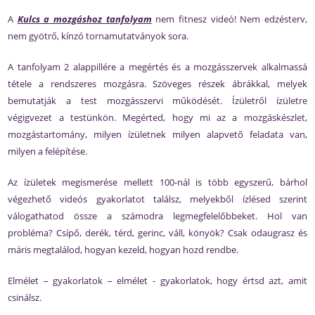
A
Kulcs a mozgáshoz tanfolyam
nem fitnesz videó! Nem edzésterv,
nem gyötrő, kínzó tornamutatványok sora.
A tanfolyam 2 alappillére a megértés és a mozgásszervek alkalmassá
tétele a rendszeres mozgásra. Szöveges részek ábrákkal, melyek
bemutatják a test mozgásszervi működését. Ízületről ízületre
végigvezet a testünkön. Megérted, hogy mi az a mozgáskészlet,
mozgástartomány, milyen ízületnek milyen alapvető feladata van,
milyen a felépítése.
Az ízületek megismerése mellett 100-nál is több egyszerű, bárhol
végezhető videós gyakorlatot találsz, melyekből ízlésed szerint
válogathatod össze a számodra legmegfelelőbbeket. Hol van
probléma? Csípő, derék, térd, gerinc, váll, könyök? Csak odaugrasz és
máris megtalálod, hogyan kezeld, hogyan hozd rendbe.
Elmélet – gyakorlatok – elmélet - gyakorlatok, hogy értsd azt, amit
csinálsz.