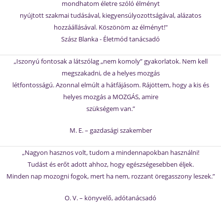
mondhatom életre szóló élményt
nyújtott szakmai tudásával, kiegyensúlyozottságával, alázatos
hozzáállásával. Köszönöm az élményt!"
Szász Blanka - Életmód tanácsadó
„Iszonyú fontosak a látszólag „nem komoly” gyakorlatok. Nem kell
megszakadni, de a helyes mozgás
létfontosságú. Azonnal elmúlt a hátfájásom. Rájöttem, hogy a kis és
helyes mozgás a MOZGÁS, amire
szükségem van.”
M. E. – gazdasági szakember
„Nagyon hasznos volt, tudom a mindennapokban használni!
Tudást és erőt adott ahhoz, hogy egészségesebben éljek.
Minden nap mozogni fogok, mert ha nem, rozzant öregasszony leszek.”
O. V. – könyvelő, adótanácsadó