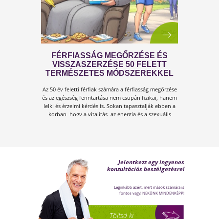
VESZÉLYE
Amikor a hőmérséklet tartósan 30–35 °C fölé
emelkedik, szervezetünk hőszabályozó
rendszere komoly terhelés alá kerül.Tünetek,
megoldások!