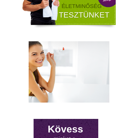
FÉRFI VÁLTOZÓKOR - A
LEHETŐSÉGET LÁSD MEG BENNE
Sokan gondolják, hogy a változókor csak a
nőket érinti. Valójában a férfiaknál is
jelentkezik a tesztoszteronszint fokozatos
csökkenése, amit andropauzának vagy
férfiklimaxnak nevezünk. Honnan tudod, hog
elért téged is? Hogyan tudod megállítani?
Milyen lehetőségeket rejt? Olvass tovább!
Kövess