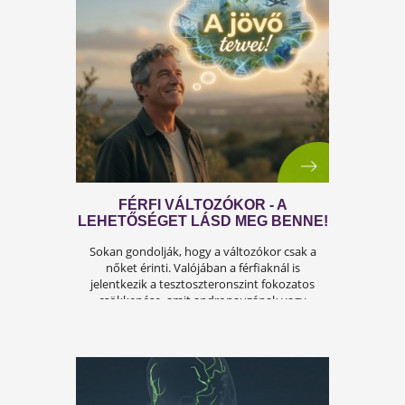
hanem az önbecsülést is befolyásolja.
ÍGY KERÜLD EL AZ
ISKOLAKEZDÉSI ŐRÜLETET!