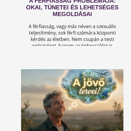
A FÉRFIASSÁG PROBLÉMÁJA:
OKAI, TÜNETEI ÉS LEHETSÉGES
MEGOLDÁSAI
A férfiasság, vagy más néven a szexuális
teljesítmény, sok férfi számára központi
kérdés az életben. Nem csupán a testi
egészséget, hanem az önbecsülést is
befolyásolja.