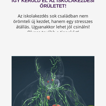
ÍGY KERÜLD EL AZ ISKOLAKEZDÉSI
ŐRÜLETET!
Az iskolakezdés sok családban nem
örömteli új kezdet, hanem egy stresszes
átállás. Ugyanakkor lehet jól csinálni!
Olvass tovább a tippekért!