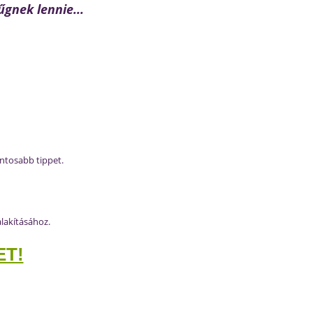
gnek lennie...
ntosabb tippet.
lakításához.
ET!