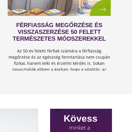
FÉRFIASSÁG MEGŐRZÉSE ÉS
VISSZASZERZÉSE 50 FELETT
TERMÉSZETES MÓDSZEREKKEL
Az 50 év feletti férfiak számára a férfiasság
megőrzése és az egészség fenntartása nem csupán
fizikai, hanem lelki és érzelmi kérdés is. Sokan
tapasztalják ebben a korban, hogy a vitalitás, az
energia és a szexuális teljesítmény csökkenhet, de
jó hír...
Kövess
minket a