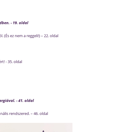
dben. - 19. oldal
(És ez nem a reggeli!) – 22. oldal
! - 35. oldal
rgiával. - 41. oldal
ális rendszered. – 46. oldal