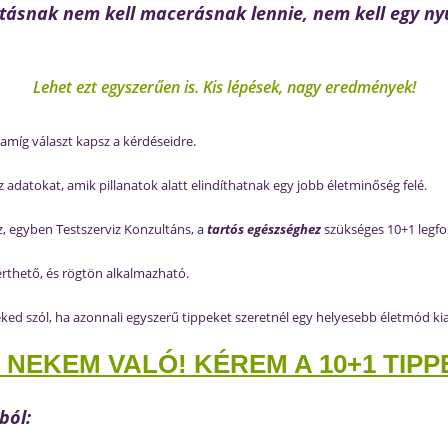
tásnak nem kell macerásnak lennie, nem kell egy nyű
Lehet ezt egyszerűen is. Kis lépések, nagy eredmények!
 amíg választ kapsz a kérdéseidre.
adatokat, amik pillanatok alatt elindíthatnak egy jobb életminőség felé.
z, egyben Testszerviz Konzultáns, a
tartós egészséghez
szükséges 10+1 legfo
rthető, és rögtön alkalmazható.
ked szól, ha azonnali egyszerű tippeket szeretnél egy helyesebb életmód kia
 NEKEM VALÓ! KÉREM A 10+1 TIPP
ból: