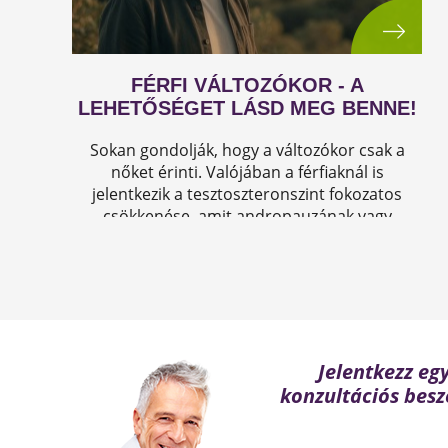
FÉRFI VÁLTOZÓKOR - A
LEHETŐSÉGET LÁSD MEG BENNE!
Sokan gondolják, hogy a változókor csak a
nőket érinti. Valójában a férfiaknál is
jelentkezik a tesztoszteronszint fokozatos
csökkenése, amit andropauzának vagy
férfiklimaxnak nevezünk. Honnan tudod, hogy
elért téged is? Hogyan tudod megállítani?
Milyen lehetőségeket rejt? Olvass tovább!
Jelentkezz eg
konzultációs besz