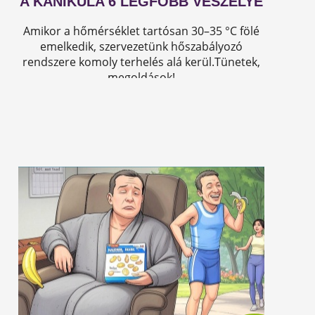
A KÁNIKULA 6 LEGFŐBB VESZÉLYE
Amikor a hőmérséklet tartósan 30–35 °C fölé
emelkedik, szervezetünk hőszabályozó
rendszere komoly terhelés alá kerül.Tünetek,
megoldások!