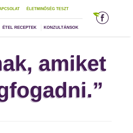
APCSOLAT
ÉLETMINŐSÉG TESZT
ÉTEL RECEPTEK
KONZULTÁNSOK
ak, amiket
gfogadni.”