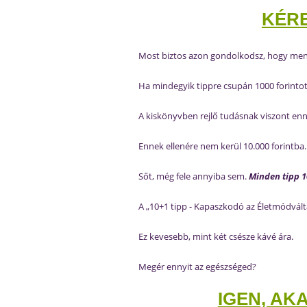
KÉRE
Most biztos azon gondolkodsz, hogy men
Ha mindegyik tippre csupán 1000 forinto
A kiskönyvben rejlő tudásnak viszont enné
Ennek ellenére nem kerül 10.000 forintba.
Sőt, még fele annyiba sem.
Minden tipp 10
A „10+1 tipp - Kapaszkodó az Életmódvált
Ez kevesebb, mint két csésze kávé ára.
Megér ennyit az egészséged?
IGEN, AKA