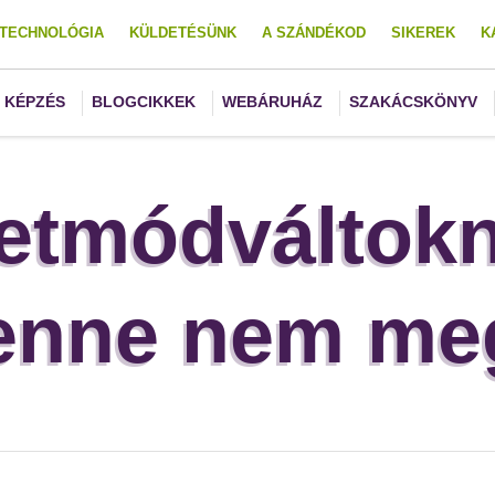
TECHNOLÓGIA
KÜLDETÉSÜNK
A SZÁNDÉKOD
SIKEREK
K
KÉPZÉS
BLOGCIKKEK
WEBÁRUHÁZ
SZAKÁCSKÖNYV
letmódváltokn
lenne nem me