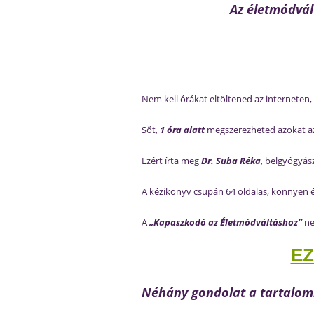
Az életmódvál
Nem kell órákat eltöltened az interneten,
Sőt,
1 óra alatt
megszerezheted azokat az 
Ezért írta meg
Dr. Suba Réka
, belgyógyás
A kézikönyv csupán 64 oldalas, könnyen é
A
„Kapaszkodó az Életmódváltáshoz”
ne
EZ
Néhány gondolat a tartalom