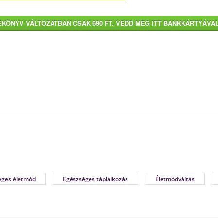
EKÖNYV VÁLTOZATBAN CSAK 690 FT. VEDD MEG ITT BANKKÁRTYÁVAL
éges életmód
Egészséges táplálkozás
Életmódváltás