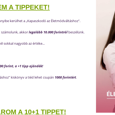
M A TIPPEKET!
nyibe kerülhet a „Kapaszkodó az Életmódváltáshoz”.
t számolunk, akkor
legalább 10.000 forintról
beszélünk.
l sokkal nagyobb az értéke...
0 forint, a +1 tipp ajándék!
áshoz” kiskönyv a tiéd lehet csupán
1000 forintért
.
ROM A 10+1 TIPPET!