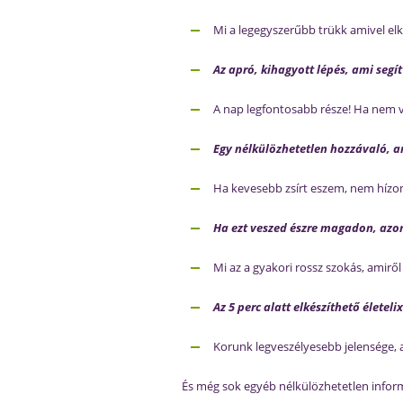
Mi a legegyszerűbb trükk amivel elke
Az apró, kihagyott lépés, ami seg
A nap legfontosabb része! Ha nem va
Egy nélkülözhetetlen hozzávaló, am
Ha kevesebb zsírt eszem, nem hízom 
Ha
ezt veszed észre
magadon, azonna
Mi az a gyakori rossz szokás, amiről
Az 5 perc alatt elkészíthető életeli
Korunk legveszélyesebb jelensége, a
És még sok egyéb nélkülözhetetlen inform