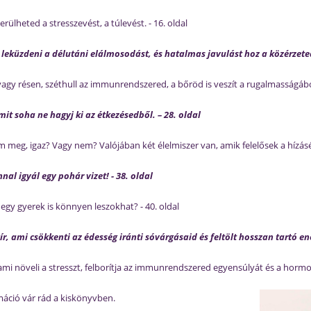
rülheted a stresszevést, a túlevést. - 16. oldal
ít leküzdeni a délutáni elálmosodást, és hatalmas
javulást
hoz
a közérzete
gy résen, széthull az immunrendszered, a bőröd is veszít a rugalmasságából. 
it soha ne hagyj ki az étkezésedből. – 28. oldal
meg, igaz? Vagy nem? Valójában két élelmiszer van, amik felelősek a hízásért
l igyál egy pohár vizet! - 38. oldal
 egy gyerek is könnyen leszokhat? - 40. oldal
xír, ami csökkenti az édesség iránti sóvárgásaid és feltölt hosszan tartó ene
mi növeli a stresszt, felborítja az immunrendszered egyensúlyát és a hormon
áció vár rád a kiskönyvben.