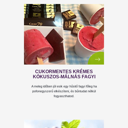
IGAZI GYÜMÖLCS JÉGKRÉM
Remekül variálható diétás fagylalt!