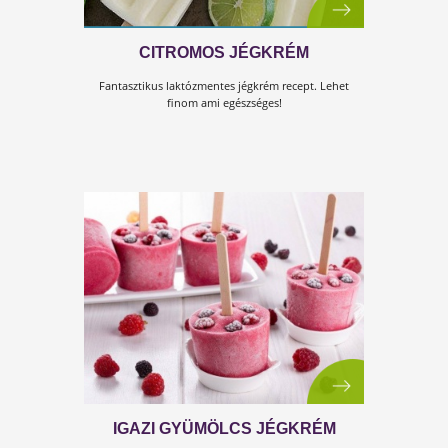
ANANÁSZOS-MANGÓS JÉGKRÉM
Ebbe az isteni trópusi változatba ananász, mangó é
kókuszkrém került, nagyon finom és igazán nyárias
hűsítő, ami lekörözi a bolti fagyikat!