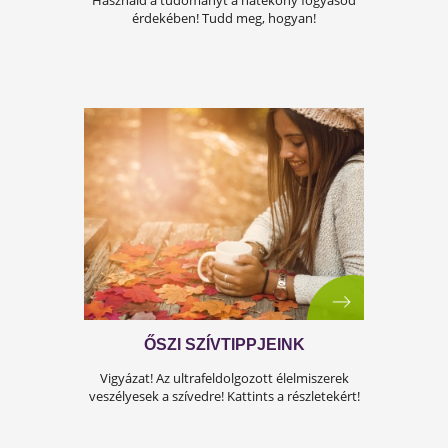
korban, hogy a vitalitás, az energia és a szexuális
teljesítmény csökkenhet, de jó hír...
NEM CSÖKKEN A POCAK? EZ IS
LEHET AZ OK!
Használd a tudományt a hatékony fogyásod