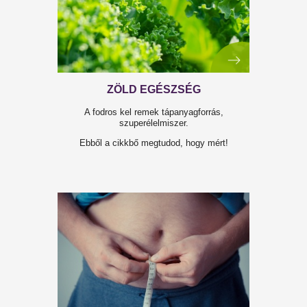
KIS LÉPÉSEK - NAGY
EREDMÉNYEK!
A tetteinkkel érjük el céljainkat. A tetteink
mutatják meg a képességeinket.
A Testszervizzel könnyebb!