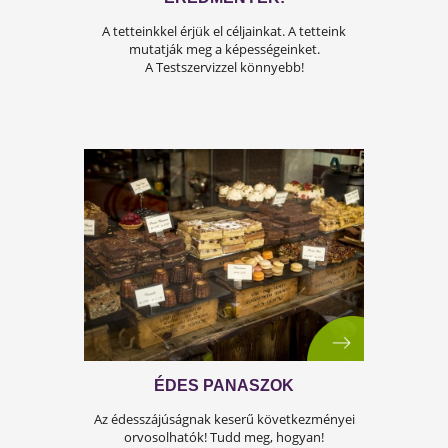
Itt az újabb hőhullám! Tudd meg, hogyan
védekezz!
HÚSVÉTI HAGYOMÁNYAINK -