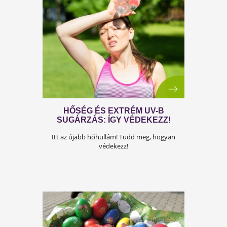
ŐSZI JAVASLATAINK AZ
ÉTRENDTŐL A TESTMOZGÁSIG
Mint a forró tea, olyan jól esnek az őszi
javaslataink az egészségednek! Kattints értük