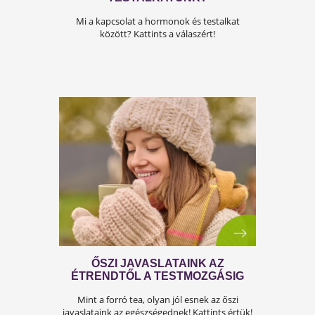
HÚSVÉTI EGÉSZSÉGÜDVÖZLET A
TESTSZERVIZTŐL
A húsvét fontos tavaszi ünnepünk. K
attints, é
olvasd el húsvéti gondolatainkat!