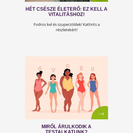
ÍGY KÍNÁLJA MAGÁT AZ
EGÉSZSÉG
A fejes saláta rántott hús mellé? Kattints ide, 
meglepő titkokért!