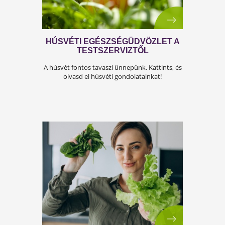
MEGÚJULÁS 40 FELETT
Hatékony egészségmegoldások 40 felett!
Ismerd meg javaslatainkat!