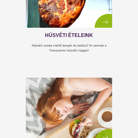
AZ ÉDES NYÁRI HŰSÍTŐ KEDVEN
ÁRNYOLDALAI
Nincs nyár fagylalt nélkül. Vagy mégis? Tudd
meg, mit ajánlunk helyette?