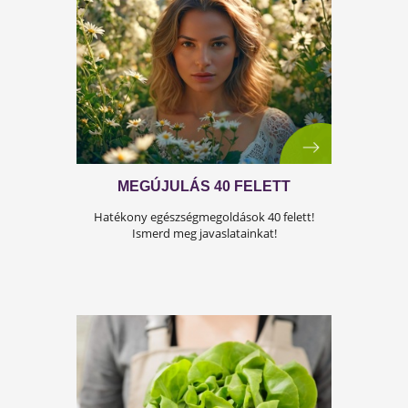
Vigyázat! Az ultrafeldolgozott élelmiszerek
veszélyesek a szívedre! Kattints a részletekért