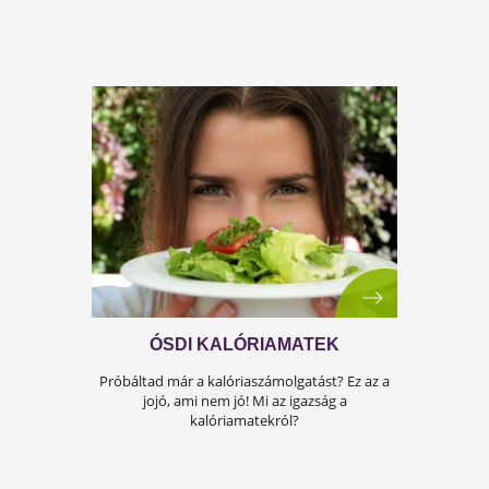
ÜNNEPI TIPPEKKEL
Régi húsvéti szokásaink és ünnepi Testszervi
tanácsaink!