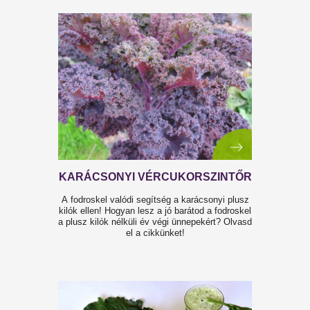
HÚSVÉTI ÉTELEINK
Húsvéti sonka mellé kenyér és kalács? Itt vannak a
Testszerviz húsvéti tippjei!