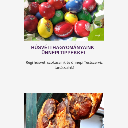
EGY REJTETT OK A
TESTSÚLYPROBLÉMÁK MÖGÖTT
Kérnél belőle? Téged is érint a
leptinrezisztencia? Olvasd el a cikkünket!