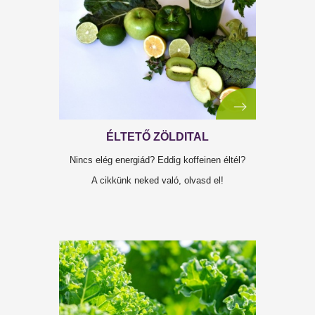
AMIKOR AZ EBÉD AGYONÜT
Egy kiadós ebéd letaglózott? Tudd meg ,itől
van ez, és kezeld örökre!