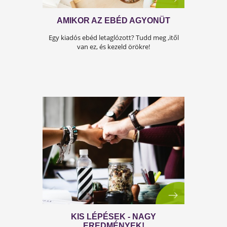
HŐSÉG ÉS EXTRÉM UV-B
SUGÁRZÁS: ÍGY VÉDEKEZZ!