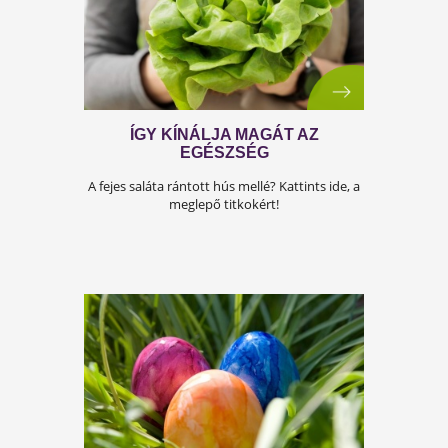
GYŐZZ TE IS A ZSIGERI ZSÍR
FELETT!
Kattints és tudd meg, miként leszel győztes!