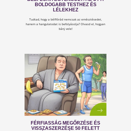
BÉLFLÓRA EGYENSÚLY: AZ ÚT A
BOLDOGABB TESTHEZ ÉS
LÉLEKHEZ
Tudtad, hogy a bélflórád nemcsak az emésztésedet,
hanem a hangulatodat is befolyásolja? Olvasd el, hogya
bánj vele!