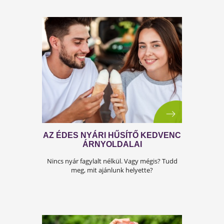
MIRŐL ÁRULKODIK A
TESTALKATUNK?
Mi a kapcsolat a hormonok és testalkat
között? Kattints a válaszért!