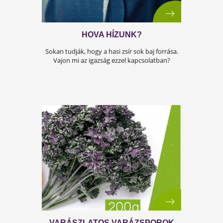
ÉDES PANASZOK
Az édesszájúságnak keserű következményei
orvosolhatók! Tudd meg, hogyan!