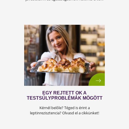
HÉT CSÉSZE ÉLETERŐ: EZ KELL 
VITALITÁSHOZ!
Fodros kel és szuperzöldek! Kattints a
részletekért!