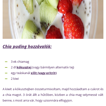
Chia puding hozzávalók:
3 ek chiamag
2 dl
kókusztej
(vagy bármilyen alternatív tej)
egy teáskanál
xilit (vagy eritrit)
2 kiwi
A kiwit a kókusztejben összeturmixoltam, majd hozzáadtam a cukrot és
a chia magot. 3 órát állt a hűtőben, közben a chia mag selymessé vált
benne, s most arra vár, hogy uzsonnára elfogyjon.