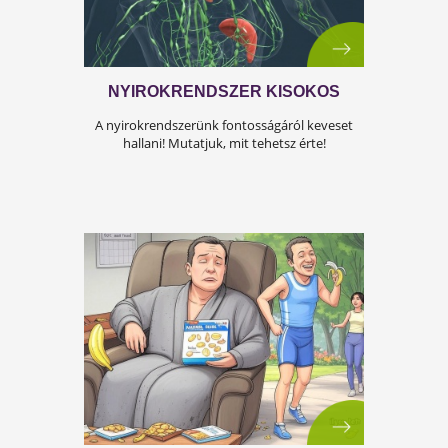
Az iskolakezdés sok családban nem
örömteli új kezdet, hanem egy stresszes
átállás. Ugyanakkor lehet jól csinálni!
Olvass tovább a tippekért!
A KÁNIKULA 6 LEGFŐBB