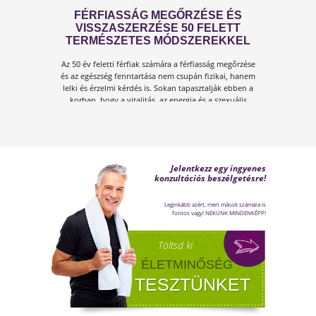
VESZÉLYE
Amikor a hőmérséklet tartósan 30–35 °C fölé
emelkedik, szervezetünk hőszabályozó
rendszere komoly terhelés alá kerül.Tünetek,
megoldások!