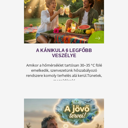
A FÉRFIASSÁG PROBLÉMÁJA:
OKAI, TÜNETEI ÉS LEHETSÉGES
MEGOLDÁSAI
A férfiasság, vagy más néven a szexuális
teljesítmény, sok férfi számára központi kérdé
az életben. Nem csupán a testi egészséget,