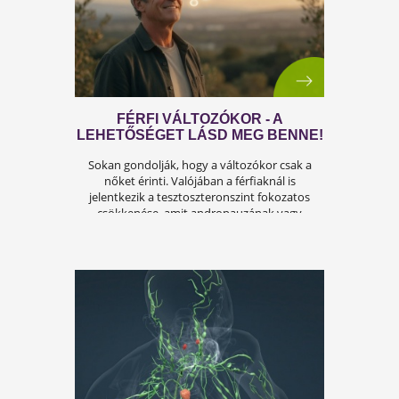
hanem az önbecsülést is befolyásolja.
ÍGY KERÜLD EL AZ
ISKOLAKEZDÉSI ŐRÜLETET!