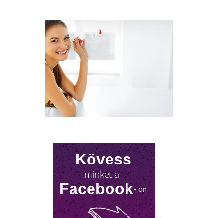
FÉRFI VÁLTOZÓKOR - A
LEHETŐSÉGET LÁSD MEG BENNE
Sokan gondolják, hogy a változókor csak a
nőket érinti. Valójában a férfiaknál is
jelentkezik a tesztoszteronszint fokozatos
csökkenése, amit andropauzának vagy
férfiklimaxnak nevezünk. Honnan tudod, hog
elért téged is? Hogyan tudod megállítani?
Milyen lehetőségeket rejt? Olvass tovább!
Kövess
minket a
Facebook
- on