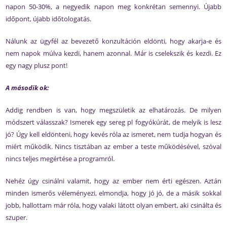
napon 50-30%, a negyedik napon meg konkrétan semennyi. Újabb
időpont, újabb időtologatás.
Nálunk az ügyfél az bevezető konzultáción eldönti, hogy akarja-e és
nem napok múlva kezdi, hanem azonnal. Már is cselekszik és kezdi. Ez
egy nagy plusz pont!
A második ok:
Addig rendben is van, hogy megszületik az elhatározás. De milyen
módszert válasszak? Ismerek egy sereg pl fogyókúrát, de melyik is lesz
jó? Úgy kell eldönteni, hogy kevés róla az ismeret, nem tudja hogyan és
miért működik. Nincs tisztában az ember a teste működésével, szóval
nincs teljes megértése a programról.
Nehéz úgy csinálni valamit, hogy az ember nem érti egészen. Aztán
minden ismerős véleményezi, elmondja, hogy jó jó, de a másik sokkal
jobb, hallottam már róla, hogy valaki látott olyan embert, aki csinálta és
szuper.