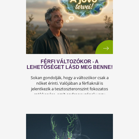
A FÉRFIASSÁG PROBLÉMÁJA:
OKAI, TÜNETEI ÉS LEHETSÉGES
MEGOLDÁSAI
A férfiasság, vagy más néven a szexuális
teljesítmény, sok férfi számára központi kérdé
az életben. Nem csupán a testi egészséget,
hanem az önbecsülést is befolyásolja.