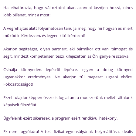
Ha elhatározta, hogy változtatni akar, azonnal kezdjen hozzá, nincs
jobb pillanat, mint a most!
A végrehajtás alatt folyamatosan tanulja meg, hogy mi hogyan és miért
működik! Kérdezzen, és legyen kitől kérdezni!
Akarjon segítséget, olyan partnert, aki bármikor ott van, támogat és
segít, mindezt kompetensen teszi, kifejezetten az Ön igényeire szabva.
Csinálja könnyedén, lépésről lépésre, legyen a dolog könnyed
ugyanakkor eredményes. Ne akarjon túl magasat ugrani elsőre.
Fokozatosságot!
Ezzel tulajdonképpen össze is foglaltam a módszerünk mellett általunk
képviselt filozófiát.
Ügyfeleink ezért sikeresek, a program ezért rendkívül hatékony.
Ez nem fogyókúra! A test fizikai egyensúlyának helyreállítása, ideális