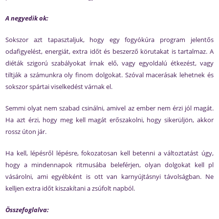
A negyedik ok:
Sokszor azt tapasztaljuk, hogy egy fogyókúra program jelentős
odafigyelést, energiát, extra időt és beszerző körutakat is tartalmaz. A
diéták szigorú szabályokat írnak elő, vagy egyoldalú étkezést, vagy
tiltják a számunkra oly finom dolgokat. Szóval macerásak lehetnek és
sokszor spártai viselkedést várnak el.
Semmi olyat nem szabad csinálni, amivel az ember nem érzi jól magát.
Ha azt érzi, hogy meg kell magát erőszakolni, hogy sikerüljön, akkor
rossz úton jár.
Ha kell, lépésről lépésre, fokozatosan kell betenni a változtatást úgy,
hogy a mindennapok ritmusába beleférjen, olyan dolgokat kell pl
vásárolni, ami egyébként is ott van karnyújtásnyi távolságban. Ne
kelljen extra időt kiszakítani a zsúfolt napból.
Összefoglalva: