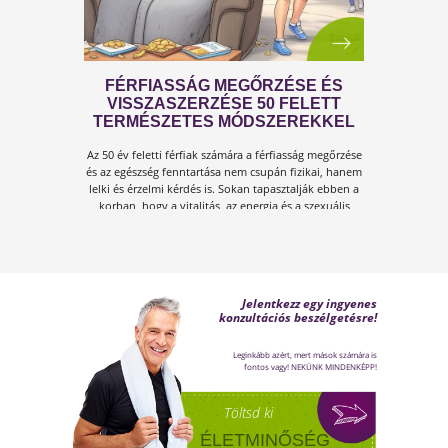
A KÁNIKULA 6 LEGFŐBB
VESZÉLYE
Amikor a hőmérséklet tartósan 30–35 °C fölé
emelkedik, szervezetünk hőszabályozó
rendszere komoly terhelés alá kerül.Tünetek,
megoldások!