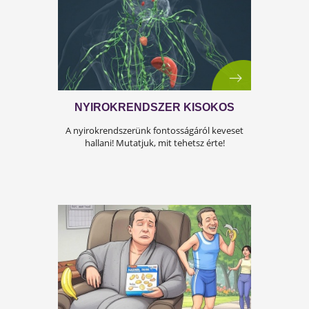
ÍGY KERÜLD EL AZ
ISKOLAKEZDÉSI ŐRÜLETET!
Az iskolakezdés sok családban nem
örömteli új kezdet, hanem egy stresszes
átállás. Ugyanakkor lehet jól csinálni!
Olvass tovább a tippekért!