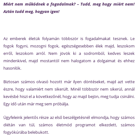
Miért nem működnek a fogadalmak? – Tudd, meg hogy miért nem!
Aztán tudd meg, hogyan igen!
Az emberek életük folyamán többször is fogadalmakat tesznek. Le
fogok fogyni, mozogni fogok, egészségesebben élek majd, leszokom
erről, leszokom arról. Nem jövök ki a sodromból, kedves leszek
mindenkivel, majd mostantól nem halogatom a dolgaimat és ehhez
hasonlók.
Biztosan számos olvasó hozott már ilyen döntéseket, majd azt vette
észre, hogy valamiért nem sikerült. Minél többször nem sikerül, annál
kevésbé hiszi el a következőnél, hogy az majd bejön, meg tudja csinálni.
Egy idő után már meg sem próbálja.
Ügyfeleink jelentős része az első beszélgetésnél elmondja, hogy számos
diétán van túl, számos életmód programot elkezdett, számos
fogyókúrába belebukott.