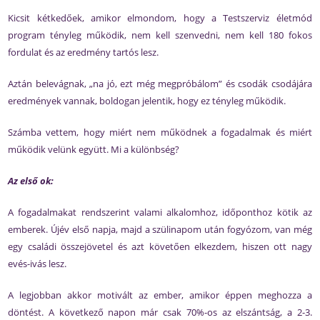
Kicsit kétkedőek, amikor elmondom, hogy a Testszerviz életmód
program tényleg működik, nem kell szenvedni, nem kell 180 fokos
fordulat és az eredmény tartós lesz.
Aztán belevágnak, „na jó, ezt még megpróbálom” és csodák csodájára
eredmények vannak, boldogan jelentik, hogy ez tényleg működik.
Számba vettem, hogy miért nem működnek a fogadalmak és miért
működik velünk együtt. Mi a különbség?
Az első ok:
A fogadalmakat rendszerint valami alkalomhoz, időponthoz kötik az
emberek. Újév első napja, majd a szülinapom után fogyózom, van még
egy családi összejövetel és azt követően elkezdem, hiszen ott nagy
evés-ivás lesz.
A legjobban akkor motivált az ember, amikor éppen meghozza a
döntést. A következő napon már csak 70%-os az elszántság, a 2-3.