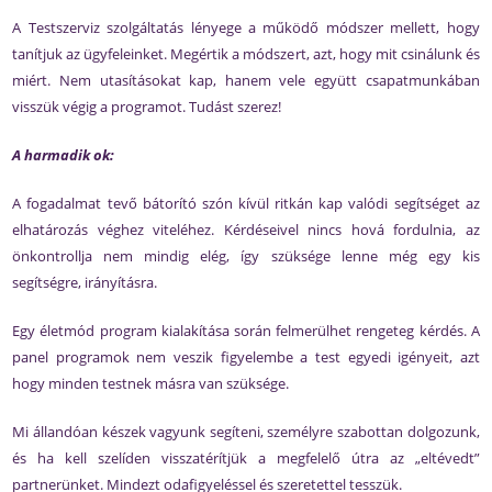
A Testszerviz szolgáltatás lényege a működő módszer mellett, hogy
tanítjuk az ügyfeleinket. Megértik a módszert, azt, hogy mit csinálunk és
miért. Nem utasításokat kap, hanem vele együtt csapatmunkában
visszük végig a programot. Tudást szerez!
A harmadik ok:
A fogadalmat tevő bátorító szón kívül ritkán kap valódi segítséget az
elhatározás véghez viteléhez. Kérdéseivel nincs hová fordulnia, az
önkontrollja nem mindig elég, így szüksége lenne még egy kis
segítségre, irányításra.
Egy életmód program kialakítása során felmerülhet rengeteg kérdés. A
panel programok nem veszik figyelembe a test egyedi igényeit, azt
hogy minden testnek másra van szüksége.
Mi állandóan készek vagyunk segíteni, személyre szabottan dolgozunk,
és ha kell szelíden visszatérítjük a megfelelő útra az „eltévedt”
partnerünket. Mindezt odafigyeléssel és szeretettel tesszük.