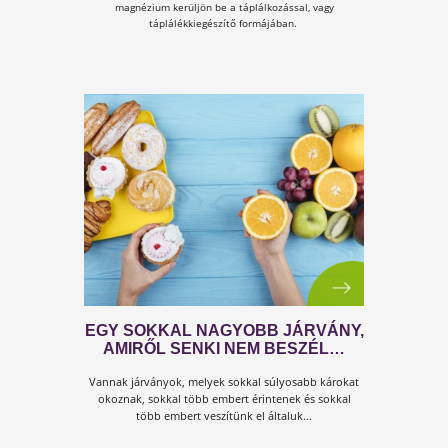
A kollagén felépítés alapjai
PROBLÉMÁK, VAGY MEGOLDÁSO
MELYIKET SZERETNÉD?