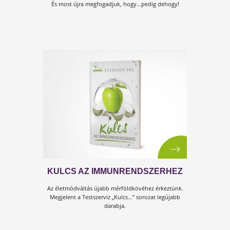
ÉLETMÓDVÁLTÁSHOZ
Ez a kézikönyv azoknak szól, akik szeretnének
azonnali egyszerű tippeket egy helyesebb életmód
kialakításához.