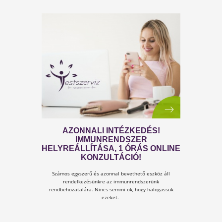
KALCIUM MAGNÉZIUM, VAGY KŐ
ÉS TOJÁSPOR?
A szervezet számára az erős csontokhoz
elengedhetetlenül szükséges, hogy megfelelő kalcium é
magnézium kerüljön be a táplálkozással, vagy
táplálékkiegészítő formájában.