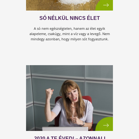
A C-VITAMIN HIÁNY 10 TÜNETE,
AMELYRE ODA KELL FIGYELNI!
Az orvosok szerint nem csak akkor hasznos a C-vitamin,