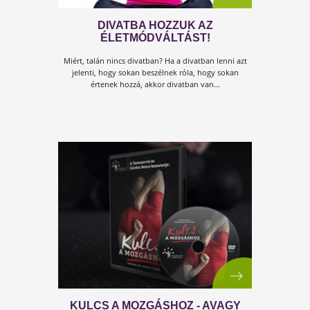
KULCS A TESTHEZ
Hat év és 3000 sikeres ügyféllel végzett konzultáció, -
12.000 kg ledolgozása során szerezett tapasztalataink
alapján számos megfigyelést tettünk, megértést
szereztünk a test gyakorlati működéséről.