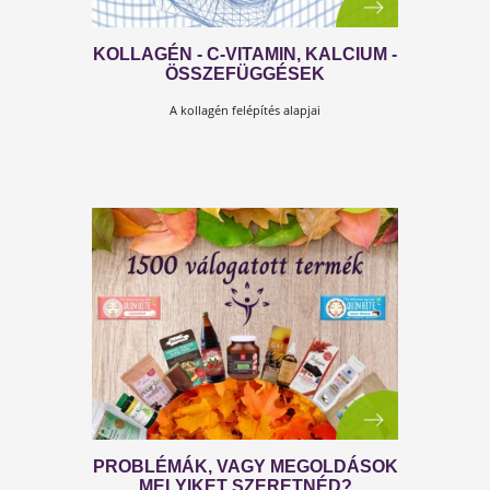
A FŰKASZA PRAKTIKUS...
de ha elkerülnéd a hátfájást, használj hevedert!