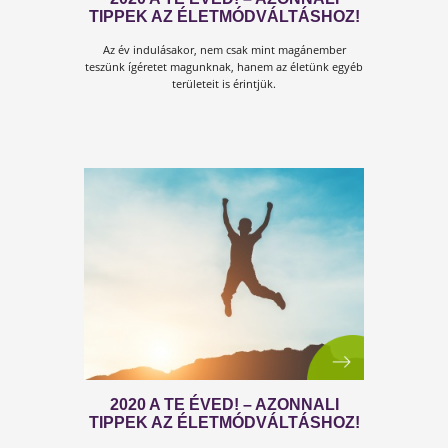
mikor meg vagy hűlve, vagy az influenza ledöntött a
lábadról, hanem számos élettani folyamatban játszik
kiemelkedő szerepet.
10+1 TIPP – KAPASZKODÓ AZ