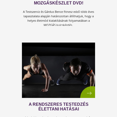
6. TUDTAD-E? X. SOROZAT
Tudtad-e
, hogy mit jelent a test- és egészségkultúra