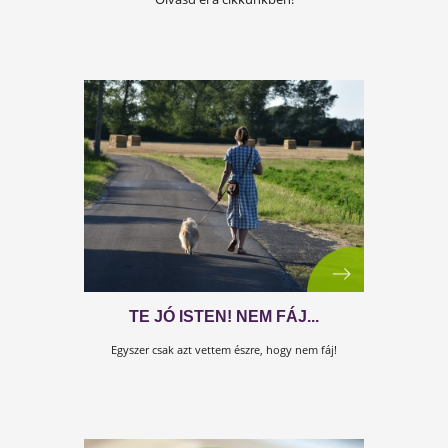
A KÖNNYED MOZGÁS TITKA
Az életminőségünk alapja
a mozgásképességünk. Mi ennek a titka?
Olvasd el a cikkünkben!