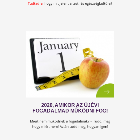
KINEK SZÓL A KULCS AZ
IMMUNRENDSZERHEZ?
Ez a könyvünk ismét egy válasz arra a temérdek
kérdésre, amit a Testszerviz 5 éves fennállása óta
kaptunk...