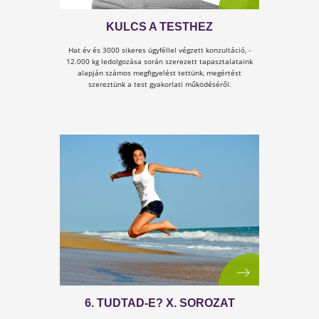
MIÉRT VAN SZÜKSÉGE A
SZERVEZETÜNKNEK MANGÁNRA
A mangán egy olyan ásványi anyag, amelyre az
emberi szervezetnek igen kis mennyiségben van
szüksége, de...