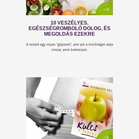
KULCS AZ IMMUNRENDSZERHEZ
Az életmódváltás újabb mérföldkövéhez érkeztünk.
Megjelent a Testszerviz „Kulcs…” sorozat legújabb
darabja.