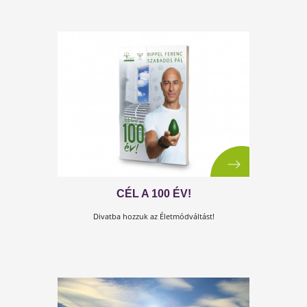
A KOLLAGÉNRŐL
A kollagén szó a görög „kólla” szóból ered, ami
ragasztót jelent. Ez jól mutatja, hogy a kollagén az,
ami „összeragasztja” a test sejtjeit, szöveteit.