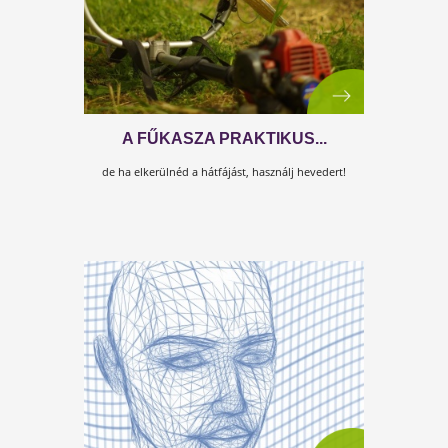
1 ÜVEG 1 HÉT ALATT
Hogyan ittunk meg 1 üveg almaecetet 1 hét alatt?