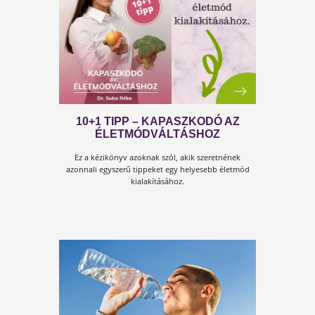
AZONNALI INTÉZKEDÉS!
IMMUNRENDSZER
HELYREÁLLÍTÁSA, 1 ÓRÁS ONLIN
KONZULTÁCIÓ!
Számos egyszerű és azonnal bevethető eszköz áll
rendelkezésünkre az immunrendszerünk
rendbehozatalára. Nincs semmi ok, hogy halogassuk
ezeket.