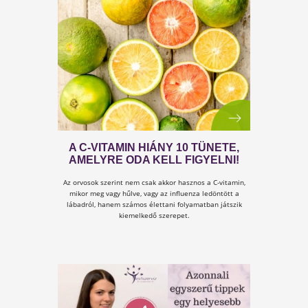
HOME OFFICE? KARANTÉN? MOS
VAN ITT AZ IDŐ AZ
ÉLETMÓDVÁLTÁSRA!
Nem lesz jobb alkalom! Emberek ezrei dolgoznak
otthonról (Te is?), és lehet, hogy van egy kis idejük
arra, hogy átgondolják az eddigi életmódjukat...