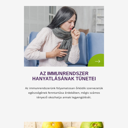
EGY SOKKAL NAGYOBB JÁRVÁNY
AMIRŐL SENKI NEM BESZÉL…
Vannak járványok, melyek sokkal súlyosabb károka
okoznak, sokkal több embert érintenek és sokkal
több embert veszítünk el általuk...