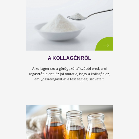
2020 A TE ÉVED! – AZONNALI
TIPPEK AZ ÉLETMÓDVÁLTÁSHOZ
Az év indulásakor, nem csak mint magánember
teszünk ígéretet magunknak, hanem az életünk egyé
területeit is érintjük.