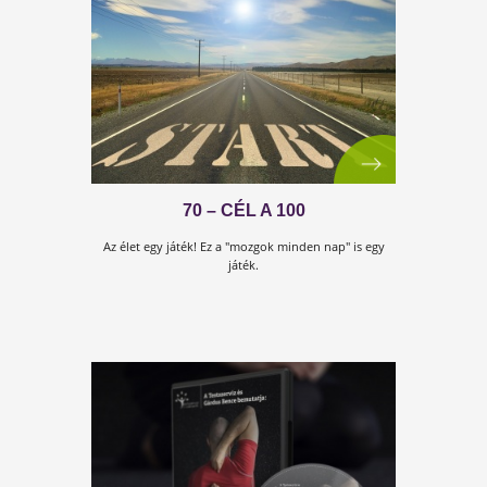
AZ ALMAECET ISMERETLEN
JÓTÉKONY HATÁSAI
Ez lenne a valódi életelixír? Mire képes napi 1-2