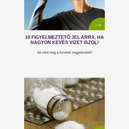
AZ IMMUNRENDSZER
HANYATLÁSÁNAK TÜNETEI
Az immunrendszerünk folyamatosan őrködik szervezetü
egészségének fenntartása érdekében, mégis számos
tényező okozhatja annak legyengülését.