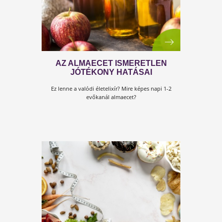
2020 A TE ÉVED! – AZONNALI
TIPPEK AZ ÉLETMÓDVÁLTÁSHOZ
És most újra megfogadjuk, hogy…pedig dehogy!