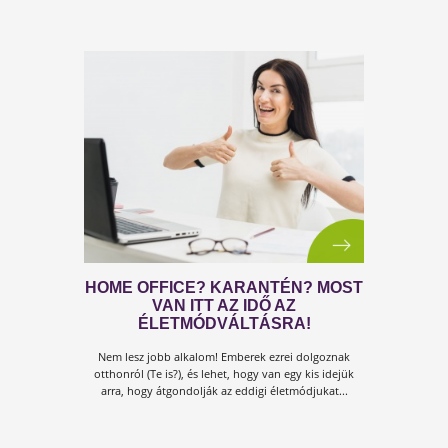
Amikor valami testi, fizikai problémával küzdünk, ali
várjuk a megoldást.