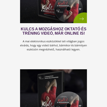
evőkanál almaecet?
10 VESZÉLYES,