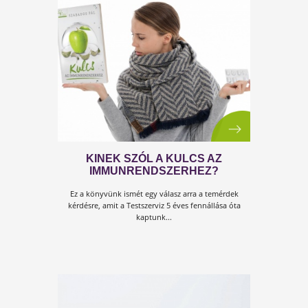
SÓ NÉLKÜL NINCS ÉLET
A só nem egészségtelen, hanem az élet egyik
alapeleme, csakúgy, mint a víz vagy a levegő. Nem
mindegy azonban, hogy milyen sót fogyasztunk.