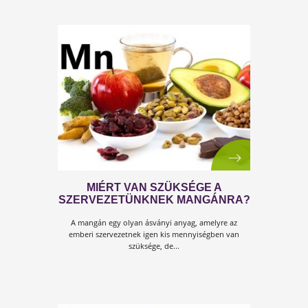
10 FIGYELMEZTETŐ JEL ARRA, H
NAGYON KEVÉS VIZET ISZOL!
Ne várd meg a tünetek megjelenését!