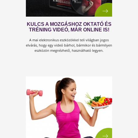
EGÉSZSÉGROMBOLÓ DOLOG, ÉS
MEGOLDÁS EZEKRE
A tested egy olyan "gépezet", ami azt a minőséget ad
vissza, amit beleteszel.