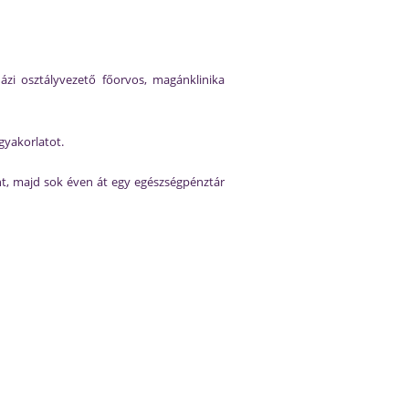
ázi osztályvezető főorvos, magánklinika
gyakorlatot.
ént, majd sok éven át egy egészségpénztár