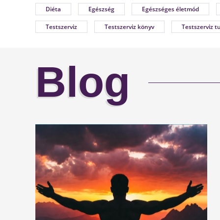
Diéta
Egészség
Egészséges életmód
Testszerviz
Testszerviz könyv
Testszerviz t
Blog