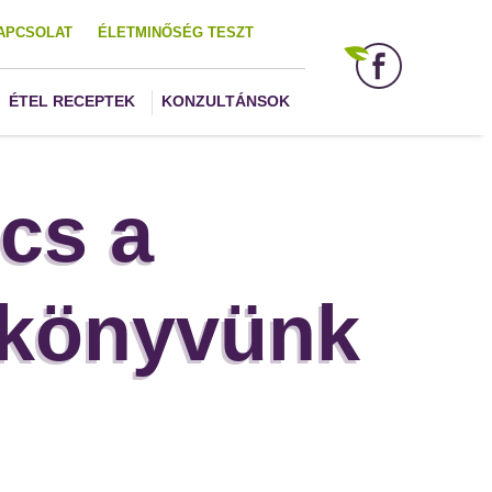
APCSOLAT
ÉLETMINŐSÉG TESZT
ÉTEL RECEPTEK
KONZULTÁNSOK
cs a
 könyvünk