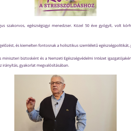
ógus szakorvos, egészségügyi menedzser. Közel 50 éve gyógyít, volt kórh
gelőzést, és kiemelten fontosnak a holisztikus szemléletű egészségpolitikát, 
lős miniszteri biztosként és a Nemzeti Egészségvédelmi Intézet igazgatójak
az irányítás, gyakorlat megvalósításában.