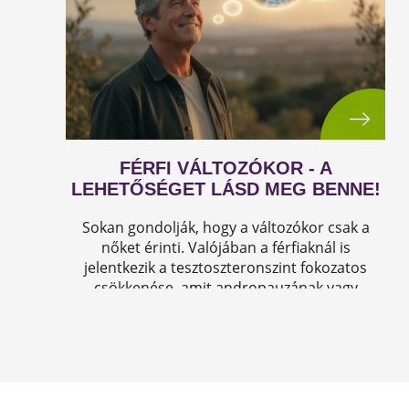
FÉRFI VÁLTOZÓKOR - A
LEHETŐSÉGET LÁSD MEG BENNE!
Sokan gondolják, hogy a változókor csak a
nőket érinti. Valójában a férfiaknál is
jelentkezik a tesztoszteronszint fokozatos
csökkenése, amit andropauzának vagy
férfiklimaxnak nevezünk. Honnan tudod, hogy
elért téged is? Hogyan tudod megállítani?
Milyen lehetőségeket rejt? Olvass tovább!