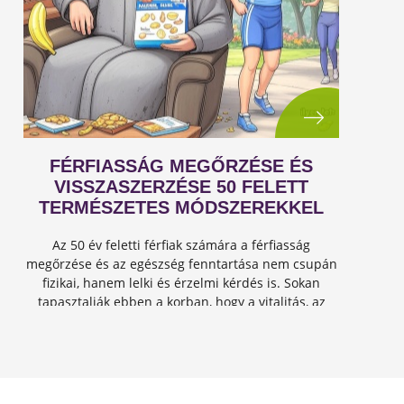
FÉRFIASSÁG MEGŐRZÉSE ÉS
VISSZASZERZÉSE 50 FELETT
TERMÉSZETES MÓDSZEREKKEL
Az 50 év feletti férfiak számára a férfiasság
megőrzése és az egészség fenntartása nem csupán
fizikai, hanem lelki és érzelmi kérdés is. Sokan
tapasztalják ebben a korban, hogy a vitalitás, az
energia és a szexuális teljesítmény csökkenhet, de
jó hír...