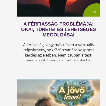
A FÉRFIASSÁG PROBLÉMÁJA:
OKAI, TÜNETEI ÉS LEHETSÉGES
MEGOLDÁSAI
A férfiasság, vagy más néven a szexuális
teljesítmény, sok férfi számára központi
kérdés az életben. Nem csupán a testi
egészséget, hanem az önbecsülést is
befolyásolja.