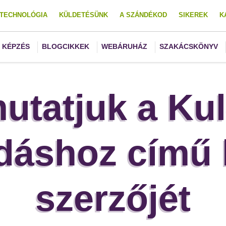
TECHNOLÓGIA
KÜLDETÉSÜNK
A SZÁNDÉKOD
SIKEREK
K
KÉPZÉS
BLOGCIKKEK
WEBÁRUHÁZ
SZAKÁCSKÖNYV
utatjuk a Kul
ldáshoz című
szerzőjét