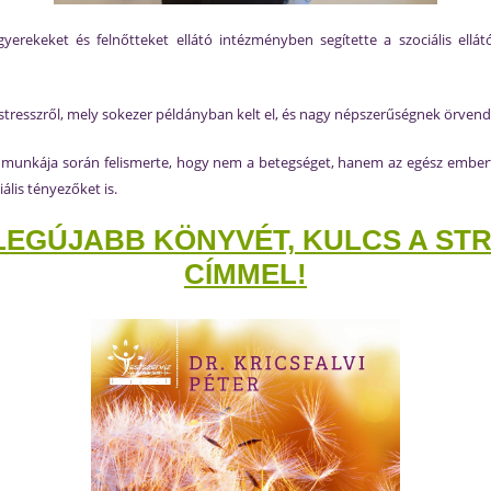
rekeket és felnőtteket ellátó intézményben segítette a szociális ellá
 stresszről, mely sokezer példányban kelt el, és nagy népszerűségnek örvend
 munkája során felismerte, hogy nem a betegséget, hanem az egész embert k
ciális tényezőket is.
LEGÚJABB KÖNYVÉT, KULCS A S
CÍMMEL!