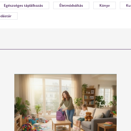
Egészséges táplálkozás
Életmódváltás
Könyv
Ku
udástár