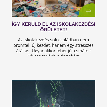
ÍGY KERÜLD EL AZ ISKOLAKEZDÉSI
ŐRÜLETET!
Az iskolakezdés sok családban nem
örömteli új kezdet, hanem egy stresszes
átállás. Ugyanakkor lehet jól csinálni!
Olvass tovább a tippekért!