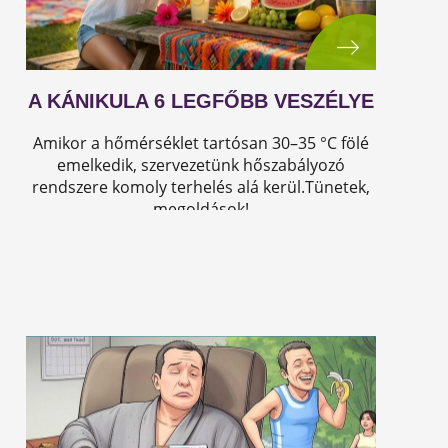
A KÁNIKULA 6 LEGFŐBB VESZÉLYE
Amikor a hőmérséklet tartósan 30–35 °C fölé
emelkedik, szervezetünk hőszabályozó
rendszere komoly terhelés alá kerül.Tünetek,
megoldások!