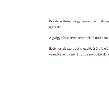
Kricsfalvi Péter belgyógyász, reumatol
igazgató.
A gyógyítás szerves részének tekinti a me
Ezért vállalt szerepet megelőzésért fele
vezetőjeként a minél jobb szakpolitikák, 