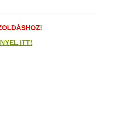
SZOLDÁSHOZ
!
YEL ITT!