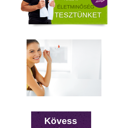
rendszere komoly terhelés alá kerül.Tünetek,
megoldások!
FÉRFI VÁLTOZÓKOR - A
Kövess
LEHETŐSÉGET LÁSD MEG BENNE