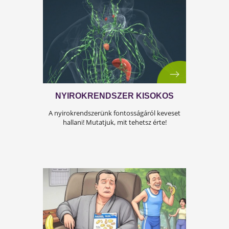
ÍGY KERÜLD EL AZ
ISKOLAKEZDÉSI ŐRÜLETET!
Az iskolakezdés sok családban nem
örömteli új kezdet, hanem egy stresszes
átállás. Ugyanakkor lehet jól csinálni!
Olvass tovább a tippekért!