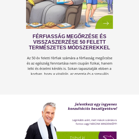
A KÁNIKULA 6 LEGFŐBB
VESZÉLYE
Amikor a hőmérséklet tartósan 30–35 °C fölé
emelkedik, szervezetünk hőszabályozó