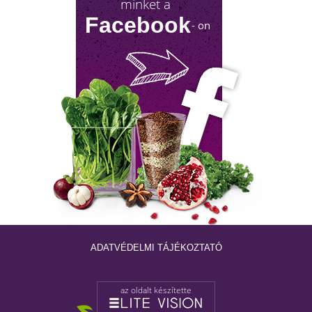
minket a
Sokan gondolják, hogy a változókor csak a
Facebook
- on
nőket érinti. Valójában a férfiaknál is
jelentkezik a tesztoszteronszint fokozatos
csökkenése, amit andropauzának vagy
férfiklimaxnak nevezünk. Honnan tudod, hog
elért téged is? Hogyan tudod megállítani?
Milyen lehetőségeket rejt? Olvass tovább!
ADATVÉDELMI TÁJÉKOZTATÓ
az oldalt készítette