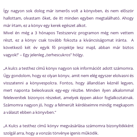
Így nagyon sok dolog már ismerős volt a könyvben, és nem először
hallottam, olvastam őket, de itt minden egyben megtalálható. Ahogy
már írtam, ez a könyv egy kerek egészet alkot.
Mivel én még a 3 hónapos Testszerviz programon még nem vettem
részt, ez a könyv csak tovább fokozta a kíváncsiságomat iránta. A
következő két év egyik fő projektje lesz majd, abban már biztos
vagyok!” – Egy jelenleg „terhescukros” hölgy.
„A kulcs a testhez című könyv nagyon sok információt adott számomra.
Úgy gondolom, hogy ez olyan könyv, amit nem elég egyszer elolvasni és
visszatenni a könyvespolcra. Fontos, hogy állandóan kéznél legyen,
mert naponta beleolvasok egy-egy részbe. Minden ilyen alkalommal
felelevenítek bizonyos részeket, amelyek éppen akkor foglalkoztatnak.
Számomra nagyon jó, hogy a felmerült kérdéseimre mindig megkapom
a választ ebben a könyvben.”
„A Kulcs a testhez című könyv megvásárlása számomra bizonyítékként
szolgál arra, hogy a vonzás törvénye igenis működik.