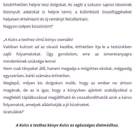
közérthetően helyre tesz dolgokat, és segíti a sokszor sajnos tévesnek
bizonyult adatokat is helyre tenni, a különböző összefüggéseket
helyesen értelmezni és új reményt felcsillantani.
Nagyon szépen köszönöm!”
„A Kulcs a testhez című könyv zseniális!
Valóban kulcsot ad az olvasó kezébe, érthetően írja le a testünkben
zajló folyamatokat. Úgy gondolom, erre az ismeretanyagra
mindenkinek szüksége lenne!
Nem csak tényeket állít, hanem megadja a mögöttes okokat, mégpedig
egyszerűen, bárki számára érthetően.
Meglepő, milyen kis dolgokon múlik, hogy az ember ne ártson
magának, de az is igaz, hogy a könyvben ajánlott szabályokkal a
megfelelő táplálkozással megállítható és visszafordíthatók azok a káros
folyamatok, amelyek alááshatják a jó közérzetet.
Gratulálok!”
A Kulcs a testhez könyv Kulcs az egészséges életmódhoz.