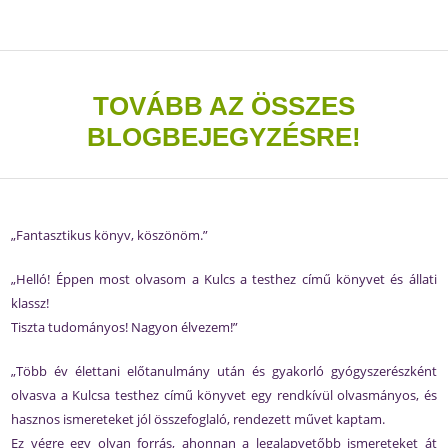
TOVÁBB AZ ÖSSZES
BLOGBEJEGYZÉSRE!
„Fantasztikus könyv, köszönöm.”
„Helló! Éppen most olvasom a Kulcs a testhez című könyvet és állati
klassz!
Tiszta tudományos! Nagyon élvezem!”
„Több év élettani előtanulmány után és gyakorló gyógyszerészként
olvasva a Kulcsa testhez című könyvet egy rendkívül olvasmányos, és
hasznos ismereteket jól összefoglaló, rendezett művet kaptam.
Ez végre egy olyan forrás, ahonnan a legalapvetőbb ismereteket át