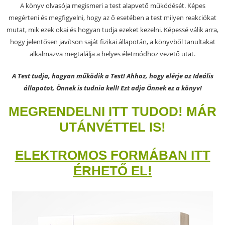
A könyv olvasója megismeri a test alapvető működését. Képes
megérteni és megfigyelni, hogy az ő esetében a test milyen reakciókat
mutat, mik ezek okai és hogyan tudja ezeket kezelni. Képessé válik arra,
hogy jelentősen javítson saját fizikai állapotán, a könyvből tanultakat
alkalmazva megtalálja a helyes életmódhoz vezető utat.
A Test tudja, hogyan működik a Test! Ahhoz, hogy elérje az Ideális
állapotot, Önnek is tudnia kell! Ezt adja Önnek ez a könyv!
MEGRENDELNI ITT TUDOD! MÁR
UTÁNVÉTTEL IS!
ELEKTROMOS FORMÁBAN ITT
ÉRHETŐ EL!