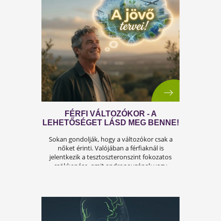
A FÉRFIASSÁG PROBLÉMÁJA:
OKAI, TÜNETEI ÉS LEHETSÉGES
MEGOLDÁSAI
A férfiasság, vagy más néven a szexuális
teljesítmény, sok férfi számára központi kérdé
az életben. Nem csupán a testi egészséget,
hanem az önbecsülést is befolyásolja.