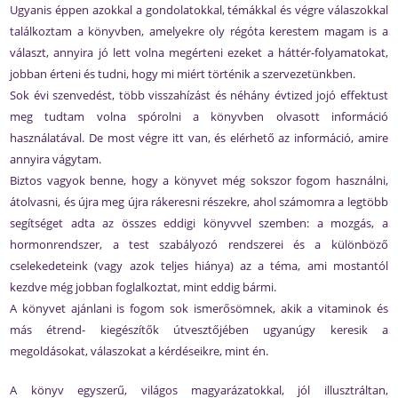
Ugyanis éppen azokkal a gondolatokkal, témákkal és végre válaszokkal
találkoztam a könyvben, amelyekre oly régóta kerestem magam is a
választ, annyira jó lett volna megérteni ezeket a háttér-folyamatokat,
jobban érteni és tudni, hogy mi miért történik a szervezetünkben.
Sok évi szenvedést, több visszahízást és néhány évtized jojó effektust
meg tudtam volna spórolni a könyvben olvasott információ
használatával. De most végre itt van, és elérhető az információ, amire
annyira vágytam.
Biztos vagyok benne, hogy a könyvet még sokszor fogom használni,
átolvasni, és újra meg újra rákeresni részekre, ahol számomra a legtöbb
segítséget adta az összes eddigi könyvvel szemben: a mozgás, a
hormonrendszer, a test szabályozó rendszerei és a különböző
cselekedeteink (vagy azok teljes hiánya) az a téma, ami mostantól
kezdve még jobban foglalkoztat, mint eddig bármi.
A könyvet ajánlani is fogom sok ismerősömnek, akik a vitaminok és
más étrend- kiegészítők útvesztőjében ugyanúgy keresik a
megoldásokat, válaszokat a kérdéseikre, mint én.
A könyv egyszerű, világos magyarázatokkal, jól illusztráltan,