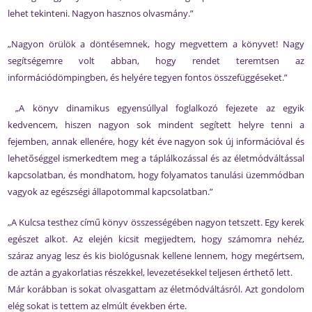
lehet tekinteni. Nagyon hasznos olvasmány.”
„Nagyon örülök a döntésemnek, hogy megvettem a könyvet! Nagy
segítségemre volt abban, hogy rendet teremtsen az
információdömpingben, és helyére tegyen fontos összefüggéseket.”
„A könyv dinamikus egyensúllyal foglalkozó fejezete az egyik
kedvencem, hiszen nagyon sok mindent segített helyre tenni a
fejemben, annak ellenére, hogy két éve nagyon sok új információval és
lehetőséggel ismerkedtem meg a táplálkozással és az életmódváltással
kapcsolatban, és mondhatom, hogy folyamatos tanulási üzemmódban
vagyok az egészségi állapotommal kapcsolatban.”
„A Kulcsa testhez című könyv összességében nagyon tetszett. Egy kerek
egészet alkot. Az elején kicsit megijedtem, hogy számomra nehéz,
száraz anyag lesz és kis biológusnak kellene lennem, hogy megértsem,
de aztán a gyakorlatias részekkel, levezetésekkel teljesen érthető lett.
Már korábban is sokat olvasgattam az életmódváltásról. Azt gondolom
elég sokat is tettem az elmúlt években érte.