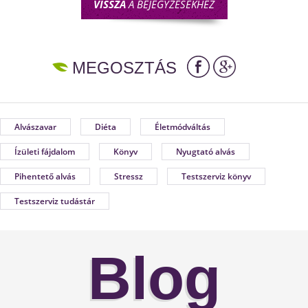
VISSZA
A BEJEGYZÉSEKHEZ
MEGOSZTÁS
Alvászavar
Diéta
Életmódváltás
Ízületi fájdalom
Könyv
Nyugtató alvás
Pihentető alvás
Stressz
Testszerviz könyv
Testszerviz tudástár
Blog