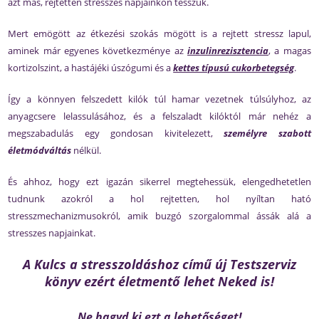
azt más, rejtetten stresszes napjainkon tesszük.
Mert emögött az étkezési szokás mögött is a rejtett stressz lapul,
aminek már egyenes következménye az
inzulinrezisztencia
, a magas
kortizolszint, a hastájéki úszógumi és a
kettes típusú cukorbetegség
.
Így a könnyen felszedett kilók túl hamar vezetnek túlsúlyhoz, az
anyagcsere lelassulásához, és a felszaladt kilóktól már nehéz a
megszabadulás egy gondosan kivitelezett,
személyre szabott
életmódváltás
nélkül.
És ahhoz, hogy ezt igazán sikerrel megtehessük, elengedhetetlen
tudnunk azokról a hol rejtetten, hol nyíltan ható
stresszmechanizmusokról, amik buzgó szorgalommal ássák alá a
stresszes napjainkat.
A Kulcs a stresszoldáshoz című új Testszerviz
könyv ezért életmentő lehet Neked is!
Ne hagyd ki ezt a lehetőséget!