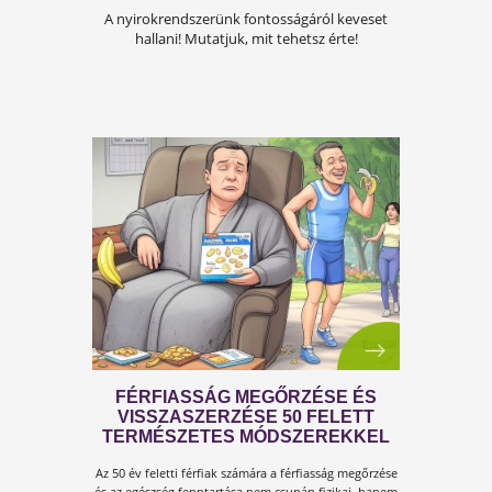
A KÁNIKULA 6 LEGFŐBB
VESZÉLYE
Amikor a hőmérséklet tartósan 30–35 °C fölé
emelkedik, szervezetünk hőszabályozó
rendszere komoly terhelés alá kerül.Tünetek,
megoldások!