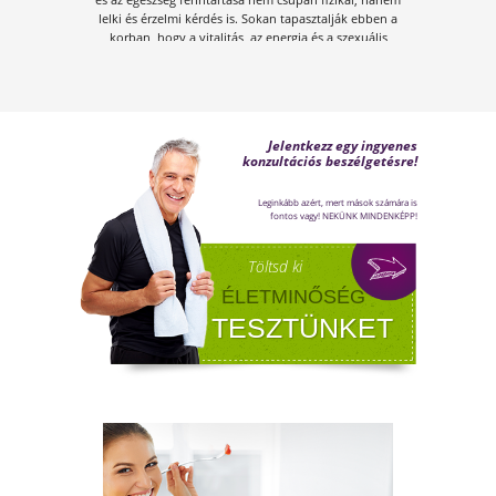
FÉRFI VÁLTOZÓKOR - A
LEHETŐSÉGET LÁSD MEG BENNE
Sokan gondolják, hogy a változókor csak a
nőket érinti. Valójában a férfiaknál is
jelentkezik a tesztoszteronszint fokozatos
csökkenése, amit andropauzának vagy
férfiklimaxnak nevezünk. Honnan tudod, hog
elért téged is? Hogyan tudod megállítani?