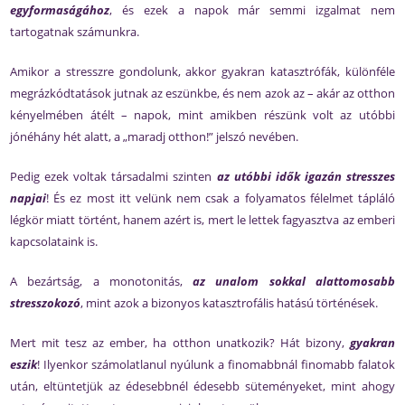
egyformaságához
, és ezek a napok már semmi izgalmat nem
tartogatnak számunkra.
Amikor a stresszre gondolunk, akkor gyakran katasztrófák, különféle
megrázkódtatások jutnak az eszünkbe, és nem azok az – akár az otthon
kényelmében átélt – napok, mint amikben részünk volt az utóbbi
jónéhány hét alatt, a „maradj otthon!” jelszó nevében.
Pedig ezek voltak társadalmi szinten
az utóbbi idők igazán stresszes
napjai
! És ez most itt velünk nem csak a folyamatos félelmet tápláló
légkör miatt történt, hanem azért is, mert le lettek fagyasztva az emberi
kapcsolataink is.
A bezártság, a monotonitás,
az unalom sokkal alattomosabb
stresszokozó
, mint azok a bizonyos katasztrofális hatású történések.
Mert mit tesz az ember, ha otthon unatkozik? Hát bizony,
gyakran
eszik
! Ilyenkor számolatlanul nyúlunk a finomabbnál finomabb falatok
után, eltüntetjük az édesebbnél édesebb süteményeket, mint ahogy