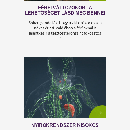
ÍGY KERÜLD EL AZ
ISKOLAKEZDÉSI ŐRÜLETET!
Az iskolakezdés sok családban nem
örömteli új kezdet, hanem egy stresszes
átállás. Ugyanakkor lehet jól csinálni!
Olvass tovább a tippekért!