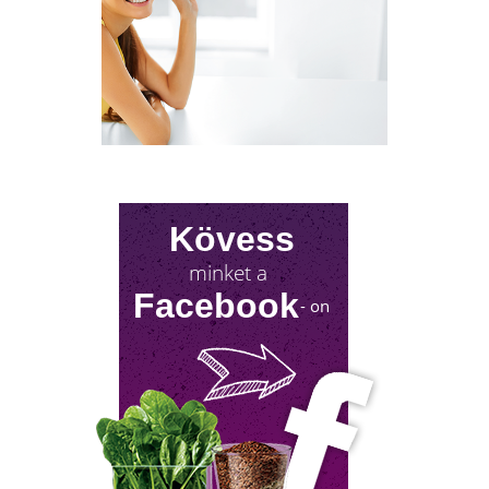
Milyen lehetőségeket rejt? Olvass tovább!
Kövess
minket a
Facebook
- on
NYIROKRENDSZER KISOKOS
A nyirokrendszerünk fontosságáról keveset
hallani! Mutatjuk, mit tehetsz érte!