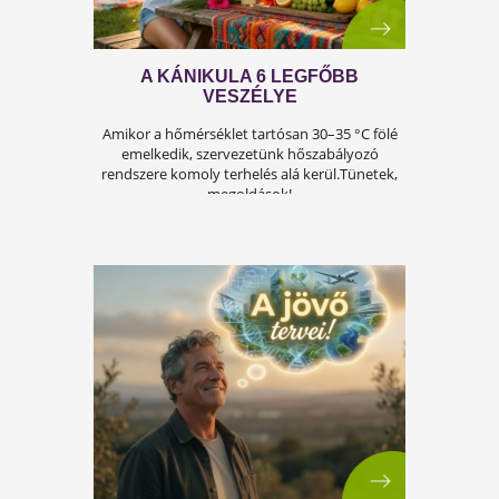
A FÉRFIASSÁG PROBLÉMÁJA:
OKAI, TÜNETEI ÉS LEHETSÉGES
MEGOLDÁSAI
A férfiasság, vagy más néven a szexuális
teljesítmény, sok férfi számára központi kérdé
az életben. Nem csupán a testi egészséget,
hanem az önbecsülést is befolyásolja.