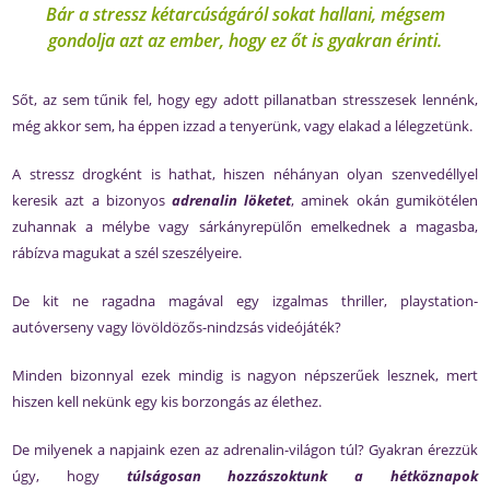
Bár a stressz kétarcúságáról sokat hallani, mégsem
gondolja azt az ember, hogy ez őt is gyakran érinti.
Sőt, az sem tűnik fel, hogy egy adott pillanatban stresszesek lennénk,
még akkor sem, ha éppen izzad a tenyerünk, vagy elakad a lélegzetünk.
A stressz drogként is hathat, hiszen néhányan olyan szenvedéllyel
keresik azt a bizonyos
adrenalin löketet
, aminek okán gumikötélen
zuhannak a mélybe vagy sárkányrepülőn emelkednek a magasba,
rábízva magukat a szél szeszélyeire.
De kit ne ragadna magával egy izgalmas thriller, playstation-
autóverseny vagy lövöldözős-nindzsás videójáték?
Minden bizonnyal ezek mindig is nagyon népszerűek lesznek, mert
hiszen kell nekünk egy kis borzongás az élethez.
De milyenek a napjaink ezen az adrenalin-világon túl? Gyakran érezzük
úgy, hogy
túlságosan hozzászoktunk a hétköznapok