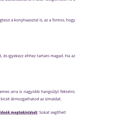
eszi a konyhaasztal is, az a fontos, hogy
 és igyekezz ehhez tartani magad. Ha az
emes arra is nagyobb hangsúlyt fektetni,
kicsit átmozgathatod az izmaidat.
videók megtekintését
. Sokat segíthet!