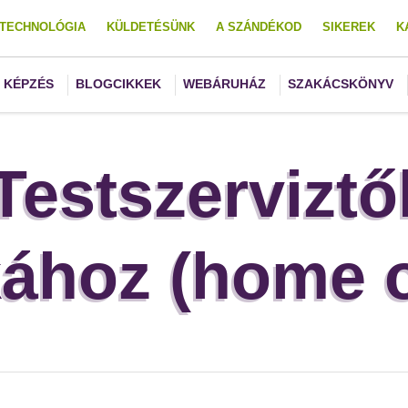
TECHNOLÓGIA
KÜLDETÉSÜNK
A SZÁNDÉKOD
SIKEREK
K
KÉPZÉS
BLOGCIKKEK
WEBÁRUHÁZ
SZAKÁCSKÖNYV
Testszerviztő
hoz (home o