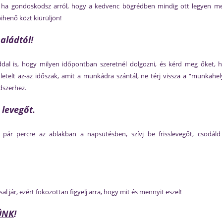
 ha gondoskodsz arról, hogy a kedvenc bögrédben mindig ott legyen mell
pihenő közt kiürüljön!
aládtól!
doddal is, hogy milyen időpontban szeretnél dolgozni, és kérd meg őke
etelt az-az időszak, amit a munkádra szántál, ne térj vissza a “munkahel
dszerhez.
 levegőt.
 pár percre az ablakban a napsütésben, szívj be frisslevegőt, csodáld 
ár, ezért fokozottan figyelj arra, hogy mit és mennyit eszel!
ÜNK
!