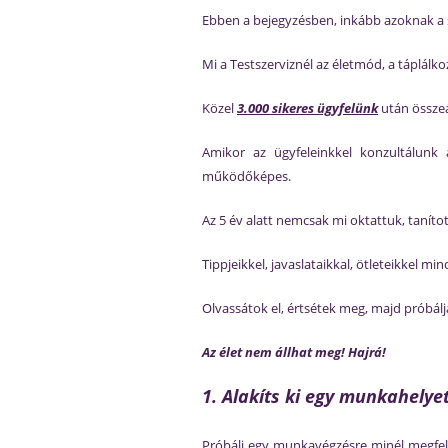
Ebben a bejegyzésben, inkább azoknak a s
Mi a Testszerviznél az életmód, a táplál
Közel
3.000 sikeres ügyfelünk
után összeá
Amikor az ügyfeleinkkel konzultálu
működőképes.
Az 5 év alatt nemcsak mi oktattuk, taníto
Tippjeikkel, javaslataikkal, ötleteikkel mi
Olvassátok el, értsétek meg, majd próbáljá
Az élet nem állhat meg! Hajrá!
1. Alakíts ki egy munkahelye
Próbálj egy munkavégzésre minél megfelelő