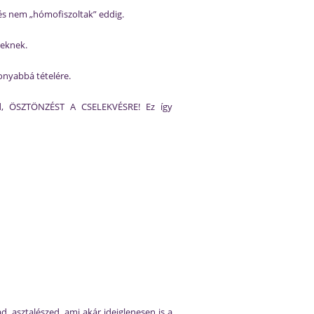
és nem „hómofiszoltak” eddig.
reknek.
onyabbá tételére.
d, ÖSZTÖNZÉST A CSELEKVÉSRE! Ez így
d, asztalészed, ami akár ideiglenesen is a