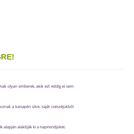
RE!
nak olyan emberek, akik ezt eddig el sem
goznak a kanapén ülve, saját csészéjükből
 alapján alakítják ki a napirendjüket.