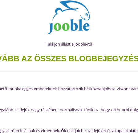
Találjon állást a jooble-ről
VÁBB AZ ÖSSZES BLOGBEJEGYZÉS
ezhető munka egyes embereknek hozzátartozik hétköznapjaihoz, viszont van
egalább is idejük nagy részében, normálisnak tűnik az, hogy otthonról dol
yszerűen felállnak és elmennek. Ők osztják be az idejüket és a tapasztalataik