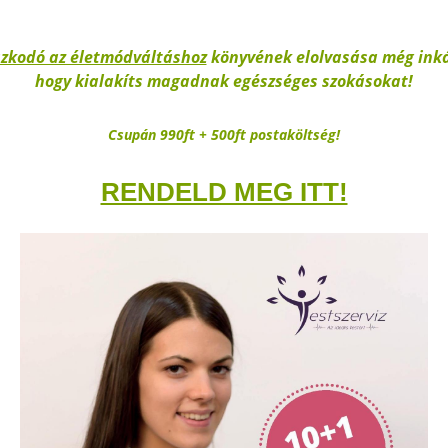
szkodó az életmódváltáshoz
könyvének elolvasása még inká
hogy kialakíts magadnak egészséges szokásokat!
Csupán 990ft + 500ft postaköltség!
RENDELD MEG ITT!