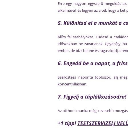
Erre egy nagyon egyszerű megoldás az,
alkalmával, és legyen az a cél, hogy a két 
5. Különítsd el a munkát a cs
Állíts fel szabályokat. Tudasd a csalá
időszakban ne zavarjanak. Ugyanígy, ha l
ember, de bízz benne és ragaszkodj a ren
6. Engedd be a napot, a friss
Szellőztess naponta többször, állj meg
koncentrálásban.
7. Figyelj a táplálkozásodra!
Az otthoni munka még kevesebb mozgással j
+1 tipp!
TESTSZERVIZELJ VEL