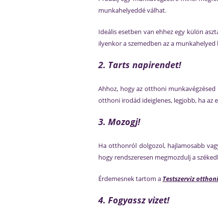
munkahelyeddé válhat.
Ideális esetben van ehhez egy külön aszt
ilyenkor a szemedben az a munkahelyed 
2. Tarts napirendet!
Ahhoz, hogy az otthoni munkavégzésed i
otthoni irodád ideiglenes, legjobb, ha a
3. Mozogj!
Ha otthonról dolgozol, hajlamosabb vagy
hogy rendszeresen megmozdulj a székedbő
Érdemesnek tartom a
Testszerviz ottho
4. Fogyassz vizet!