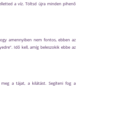
etted a víz. Töltsd újra minden pihenő
t, hogy amennyiben nem fontos, ebben az
yedre”. Idő kell, amíg beleszokik ebbe az
meg a tájat, a kilátást. Segíteni fog a