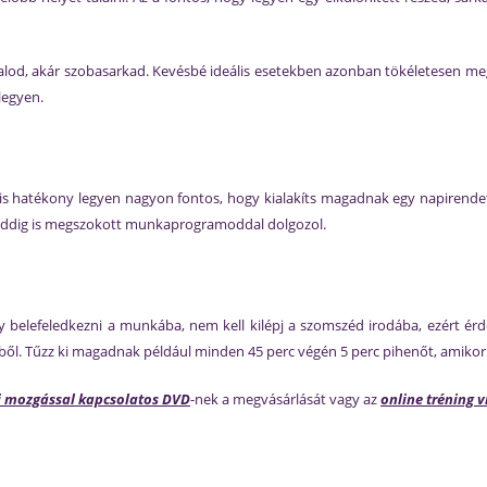
alod, akár szobasarkad. Kevésbé ideális esetekben azonban tökéletesen megt
legyen.
s hatékony legyen nagyon fontos, hogy kialakíts magadnak egy napirendet,
z eddig is megszokott munkaprogramoddal dolgozol.
 belefeledkezni a munkába, nem kell kilépj a szomszéd irodába, ezért érd
l. Tűzz ki magadnak például minden 45 perc végén 5 perc pihenőt, amikor 
ni mozgással kapcsolatos DVD
-nek a megvásárlását vagy az
online tréning 