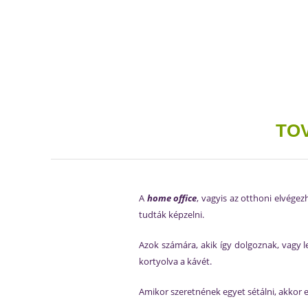
TO
A
home office
, vagyis az otthoni elvég
tudták képzelni.
Azok számára, akik így dolgoznak, vagy l
kortyolva a kávét.
Amikor szeretnének egyet sétálni, akkor eg