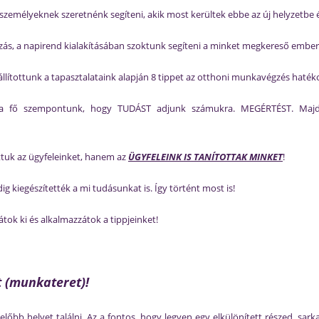
zemélyeknek szeretnénk segíteni, akik most kerültek ebbe az új helyzetbe 
kozás, a napirend kialakításában szoktunk segíteni a minket megkereső embe
llítottunk a tapasztalataink alapján 8 tippet az otthoni munkavégzés haték
nk a fő szempontunk, hogy TUDÁST adjunk számukra. MEGÉRTÉST. Maj
ttuk az ügyfeleinket, hanem az
ÜGYFELEINK IS TANÍTOTTAK MINKET
!
ndig kiegészítették a mi tudásunkat is. Így történt most is!
tok ki és alkalmazzátok a tippjeinket!
t (munkateret)!
bb helyet találni. Az a fontos, hogy legyen egy elkülönített részed, sarka