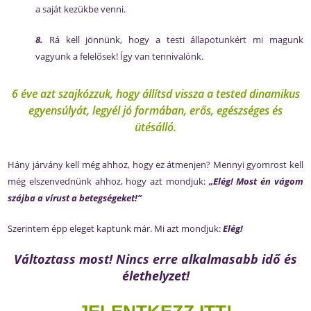
a saját kezükbe venni.
8.
Rá kell jönnünk, hogy a testi állapotunkért mi magunk
vagyunk a felelősek! Így van tennivalónk.
6 éve azt szajkózzuk, hogy állítsd vissza a tested dinamikus
egyensúlyát, legyél jó formában, erős, egészséges és
ütésálló.
Hány járvány kell még ahhoz, hogy ez átmenjen? Mennyi gyomrost kell
még elszenvednünk ahhoz, hogy azt mondjuk:
„Elég! Most én vágom
szájba a vírust a betegségeket!”
Szerintem épp eleget kaptunk már. Mi azt mondjuk:
Elég!
Változtass most! Nincs erre alkalmasabb idő és
élethelyzet!