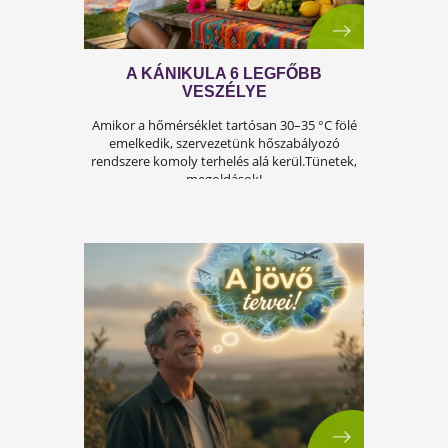
A férfiasság, vagy más néven a szexuális
teljesítmény, sok férfi számára központi kérdé
az életben. Nem csupán a testi egészséget,
hanem az önbecsülést is befolyásolja.