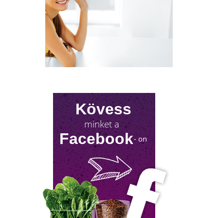
NYIROKRENDSZER KISOKOS
Kövess
A nyirokrendszerünk fontosságáról keveset
minket a
hallani! Mutatjuk, mit tehetsz érte!
Facebook
- on