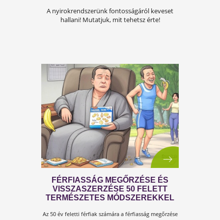
A KÁNIKULA 6 LEGFŐBB
VESZÉLYE
Amikor a hőmérséklet tartósan 30–35 °C fölé
emelkedik, szervezetünk hőszabályozó
rendszere komoly terhelés alá kerül.Tünetek,
megoldások!