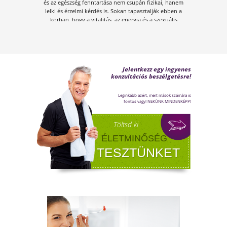
FÉRFI VÁLTOZÓKOR - A
LEHETŐSÉGET LÁSD MEG BENNE
Sokan gondolják, hogy a változókor csak a
nőket érinti. Valójában a férfiaknál is
jelentkezik a tesztoszteronszint fokozatos
csökkenése, amit andropauzának vagy
férfiklimaxnak nevezünk. Honnan tudod, hog
elért téged is? Hogyan tudod megállítani?
Milyen lehetőségeket rejt? Olvass tovább!