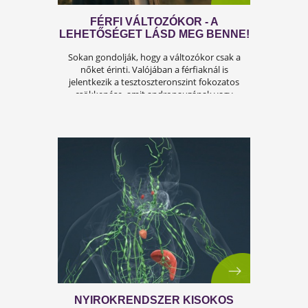
ÍGY KERÜLD EL AZ
ISKOLAKEZDÉSI ŐRÜLETET!
Az iskolakezdés sok családban nem
örömteli új kezdet, hanem egy stresszes
átállás. Ugyanakkor lehet jól csinálni!
Olvass tovább a tippekért!