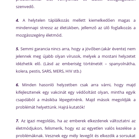
szenvedő.
4.
A helytelen táplálkozás mellett kiemelkedően magas a
mindennapi stressz az életükben, jellemző az ülő foglalkozás a
mozgásszegény életmód.
5.
Semmi garancia nincs arra, hogy a jövőben (akár évente) nem
jelennek meg újabb olyan vírusok, melyek a mostani helyzetet
idézhetik elő. (Lásd az emberiség történetét – spanyolnátha,
kolera, pestis, SARS, MERS, HIV stb.)
6.
Minden hasonló helyzetben csak arra várni, hogy majd
kifejlesztenek egy vakcinát egy védőoltást olyan, mintha egyik
csapdából a másikba lépegetnénk. Majd mások megoldják a
problémát helyettünk. Hajrá kutatók!
7.
Az igazi megoldás, ha az emberek elkezdenek változtatni az
életmódjukon, felismerik, hogy ez az egyetlen valós kezelése a
problémáknak. Vesznek egy mély levegőt és elkezdik a sorsukat