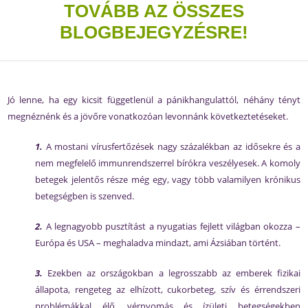
TOVÁBB AZ ÖSSZES
BLOGBEJEGYZÉSRE!
Jó lenne, ha egy kicsit függetlenül a pánikhangulattól, néhány tényt
megnéznénk és a jövőre vonatkozóan levonnánk következtetéseket.
1.
A mostani vírusfertőzések nagy százalékban az idősekre és a
nem megfelelő immunrendszerrel bírókra veszélyesek. A komoly
betegek jelentős része még egy, vagy több valamilyen krónikus
betegségben is szenved.
2.
A legnagyobb pusztítást a nyugatias fejlett világban okozza –
Európa és USA – meghaladva mindazt, ami Ázsiában történt.
3.
Ezekben az országokban a legrosszabb az emberek fizikai
állapota, rengeteg az elhízott, cukorbeteg, szív és érrendszeri
problémákkal élő, vérnyomás és ízületi betegségekben