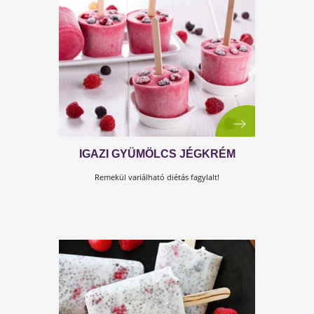
hűsítő, ami lekörözi a bolti fagyikat!
HÁZI KÓKUSZFAGYI CUKOR
NÉLKÜL