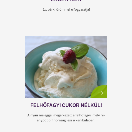
IGAZI GYÜMÖLCS JÉGKRÉM
Remekül variálható diétás fagylalt!