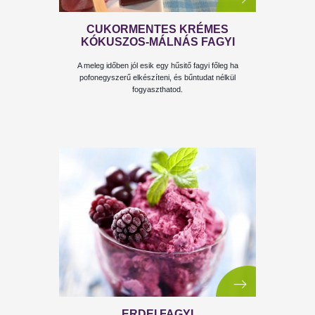
CITROMOS JÉGKRÉM
Fantasztikus laktózmentes jégkrém recept. Lehet
finom ami egészséges!