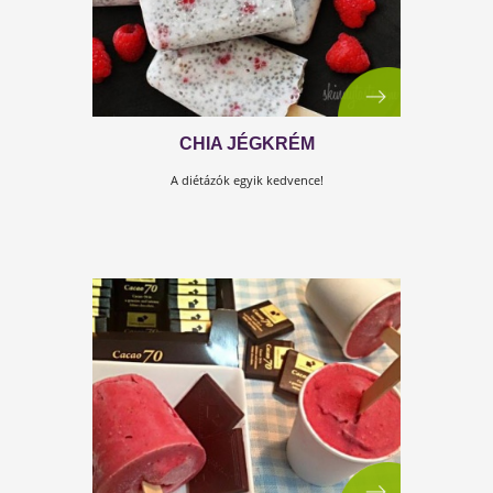
Ez a mennyei kókuszos fagylalt még az alakodra is
vigyáz, hiszen nem tartalmaz hozzáadott cukrot. :-)