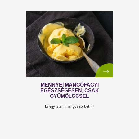
GYÖMBÉRES NARANCSFAGYI
A legjobb frissítő forró napokra!