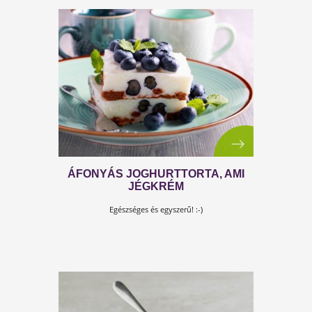
MENNYEI MANGÓFAGYI
EGÉSZSÉGESEN, CSAK
GYÜMÖLCCSEL
Ez egy isteni mangós sorbet! :-)