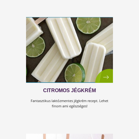
ANANÁSZOS-MANGÓS JÉGKRÉM
Ebbe az isteni trópusi változatba ananász, mangó é
kókuszkrém került, nagyon finom és igazán nyárias