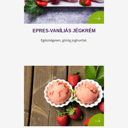
BARACKOS-BANÁNOS JEGES
JOGHURT
A legjobb frissítő reggeli, uzsonna.