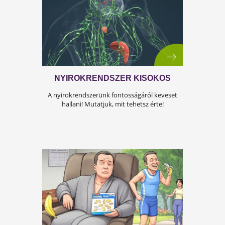
A KÁNIKULA 6 LEGFŐBB
VESZÉLYE
Amikor a hőmérséklet tartósan 30–35 °C fölé
emelkedik, szervezetünk hőszabályozó
rendszere komoly terhelés alá kerül.Tünetek,
megoldások!