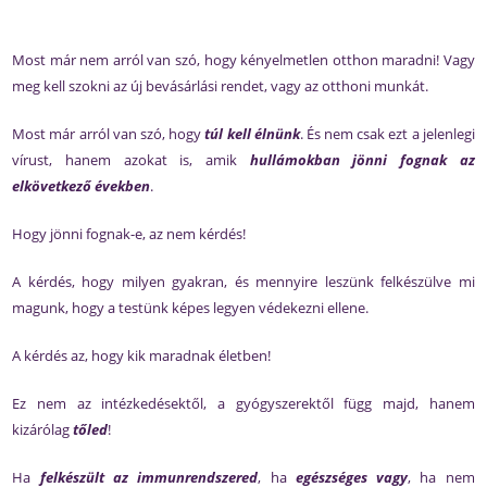
Most már nem arról van szó, hogy kényelmetlen otthon maradni! Vagy
meg kell szokni az új bevásárlási rendet, vagy az otthoni munkát.
Most már arról van szó, hogy
túl kell élnünk
. És nem csak ezt a jelenlegi
vírust, hanem azokat is, amik
hullámokban jönni fognak az
elkövetkező években
.
Hogy jönni fognak-e, az nem kérdés!
A kérdés, hogy milyen gyakran, és mennyire leszünk felkészülve mi
magunk, hogy a testünk képes legyen védekezni ellene.
A kérdés az, hogy kik maradnak életben!
Ez nem az intézkedésektől, a gyógyszerektől függ majd, hanem
kizárólag
tőled
!
Ha
felkészült az immunrendszered
, ha
egészséges vagy
, ha nem