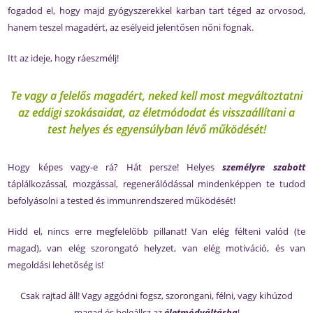
fogadod el, hogy majd gyógyszerekkel karban tart téged az orvosod,
hanem teszel magadért, az esélyeid jelentősen nőni fognak.
Itt az ideje, hogy ráeszmélj!
Te vagy a felelős magadért, neked kell most megváltoztatni
az eddigi szokásaidat, az életmódodat és visszaállítani a
test helyes és egyensúlyban lévő működését!
Hogy képes vagy-e rá? Hát persze! Helyes
személyre szabott
táplálkozással, mozgással, regenerálódással mindenképpen te tudod
befolyásolni a tested és immunrendszered működését!
Hidd el, nincs erre megfelelőbb pillanat! Van elég félteni valód (te
magad), van elég szorongató helyzet, van elég motiváció, és van
megoldási lehetőség is!
Csak rajtad áll! Vagy aggódni fogsz, szorongani, félni, vagy kihúzod
magad és beleállsz az
életmódváltásba
!