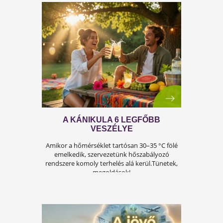
A FÉRFIASSÁG PROBLÉMÁJA:
OKAI, TÜNETEI ÉS LEHETSÉGES
MEGOLDÁSAI
A férfiasság, vagy más néven a szexuális
teljesítmény, sok férfi számára központi kérdé
az életben. Nem csupán a testi egészséget,
hanem az önbecsülést is befolyásolja.