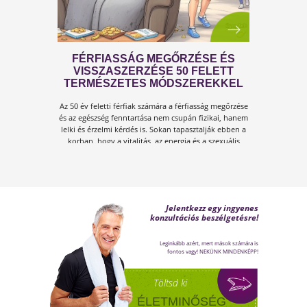
FÉRFI VÁLTOZÓKOR - A
LEHETŐSÉGET LÁSD MEG BENNE
Sokan gondolják, hogy a változókor csak a
nőket érinti. Valójában a férfiaknál is
jelentkezik a tesztoszteronszint fokozatos
csökkenése, amit andropauzának vagy
férfiklimaxnak nevezünk. Honnan tudod, hog
elért téged is? Hogyan tudod megállítani?
Milyen lehetőségeket rejt? Olvass tovább!