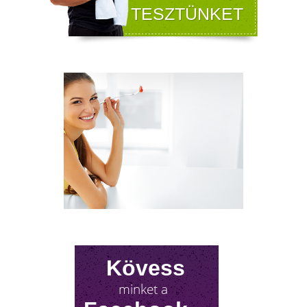
NYIROKRENDSZER KISOKOS
A nyirokrendszerünk fontosságáról keveset
hallani! Mutatjuk, mit tehetsz érte!
Kövess
minket a