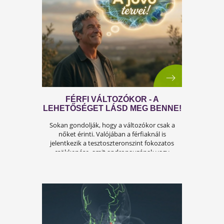
ÍGY KERÜLD EL AZ
ISKOLAKEZDÉSI ŐRÜLETET!
Az iskolakezdés sok családban nem
örömteli új kezdet, hanem egy stresszes
átállás. Ugyanakkor lehet jól csinálni!
Olvass tovább a tippekért!