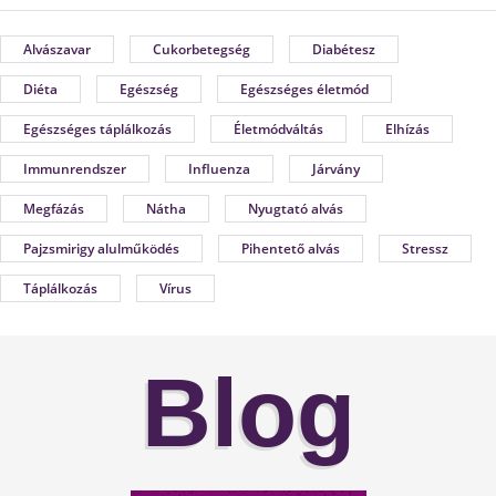
Alvászavar
Cukorbetegség
Diabétesz
Diéta
Egészség
Egészséges életmód
Egészséges táplálkozás
Életmódváltás
Elhízás
Immunrendszer
Influenza
Járvány
Megfázás
Nátha
Nyugtató alvás
Pajzsmirigy alulműködés
Pihentető alvás
Stressz
Táplálkozás
Vírus
Blog