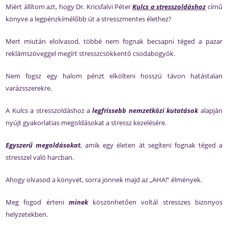
Miért állítom azt, hogy Dr. Kricsfalvi Péter
Kulcs a stresszoldáshoz
című
könyve a legpénzkímélőbb út a stresszmentes élethez?
Mert miután elolvasod, többé nem fognak becsapni téged a pazar
reklámszöveggel megírt stresszcsökkentő csodabogyók.
Nem fogsz egy halom pénzt elkölteni hosszú távon hatástalan
varázsszerekre.
A Kulcs a stresszoldáshoz a
legfrissebb nemzetközi kutatások
alapján
nyújt gyakorlatias megoldásokat a stressz kezelésére.
Egyszerű megoldásokat
, amik egy életen át segíteni fognak téged a
stresszel való harcban.
Ahogy olvasod a könyvet, sorra jönnek majd az „AHA!” élmények.
Meg fogod érteni
minek
köszönhetően voltál stresszes bizonyos
helyzetekben.