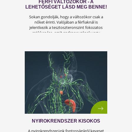
ÍGY KERÜLD EL AZ
ISKOLAKEZDÉSI ŐRÜLETET!
Az iskolakezdés sok családban nem
örömteli új kezdet, hanem egy stresszes
átállás. Ugyanakkor lehet jól csinálni!
Olvass tovább a tippekért!