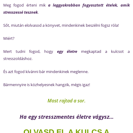
Meg fogod érteni mik
a leggyakrabban fogyasztott ételek, amik
stresszessé tesznek
.
Sőt, miután elolvasod a könyvet, mindenkinek beszélni fogsz róla!
Miért?
Mert tudni fogod, hogy
egy életre
megkaptad a kulcsot a
stresszoldáshoz.
És azt fogod kívánni bár mindenkinek meglenne.
Bármennyire is közhelyesnek hangzik, mégis igaz!
Most rajtad a sor.
Ha egy stresszmentes életre vágysz…
OLVASD EL A KULCS A