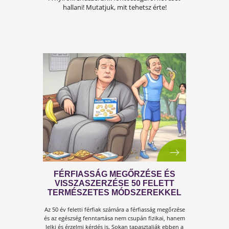
A KÁNIKULA 6 LEGFŐBB
VESZÉLYE
Amikor a hőmérséklet tartósan 30–35 °C fölé
emelkedik, szervezetünk hőszabályozó
rendszere komoly terhelés alá kerül.Tünetek,
megoldások!