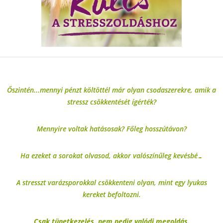
Őszintén...mennyi pénzt költöttél már olyan csodaszerekre, amik a
stressz csökkentését ígérték?
Mennyire voltak hatásosak? Főleg hosszútávon?
Ha ezeket a sorokat olvasod, akkor valószínűleg kevésbé…
A stresszt varázsporokkal csökkenteni olyan, mint egy lyukas
kereket befoltozni.
Csak tünetkezelés, nem pedig valódi megoldás.