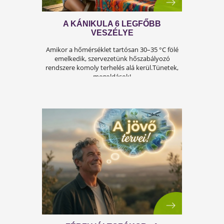
A FÉRFIASSÁG PROBLÉMÁJA:
OKAI, TÜNETEI ÉS LEHETSÉGES
MEGOLDÁSAI
A férfiasság, vagy más néven a szexuális
teljesítmény, sok férfi számára központi kérdé
az életben. Nem csupán a testi egészséget,
hanem az önbecsülést is befolyásolja.