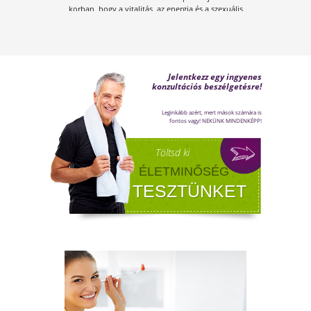
FÉRFI VÁLTOZÓKOR - A
LEHETŐSÉGET LÁSD MEG BENNE
Sokan gondolják, hogy a változókor csak a
nőket érinti. Valójában a férfiaknál is