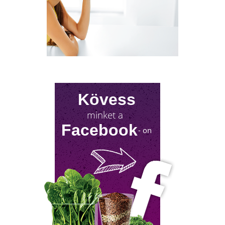
jelentkezik a tesztoszteronszint fokozatos
csökkenése, amit andropauzának vagy
férfiklimaxnak nevezünk. Honnan tudod, hog
elért téged is? Hogyan tudod megállítani?
Milyen lehetőségeket rejt? Olvass tovább!
Kövess
minket a
Facebook
- on
NYIROKRENDSZER KISOKOS
A nyirokrendszerünk fontosságáról keveset