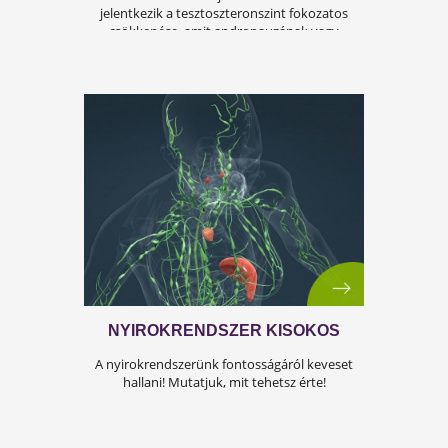
ÍGY KERÜLD EL AZ
ISKOLAKEZDÉSI ŐRÜLETET!
Az iskolakezdés sok családban nem
örömteli új kezdet, hanem egy stresszes
átállás. Ugyanakkor lehet jól csinálni!
Olvass tovább a tippekért!