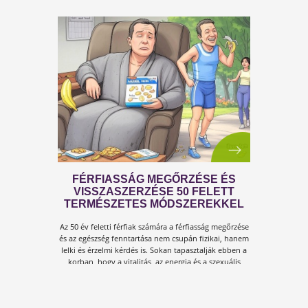
A KÁNIKULA 6 LEGFŐBB
VESZÉLYE
Amikor a hőmérséklet tartósan 30–35 °C fölé
emelkedik, szervezetünk hőszabályozó
rendszere komoly terhelés alá kerül.Tünetek,
megoldások!