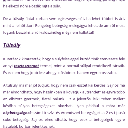
ha elkezd nőni eloszlik rajta a súly.
De a túlsúly fiatal korban sem egészséges, sőt, ha lehet többet is árt,
mint a felnőttkori. Rengeteg betegség melegágya lehet, de amiről most
fogunk beszélni, arról valószínűleg még nem hallottál!
Túlsúly
Kutatások kimutatták, hogy a súlyfelesleggel küzdő tinik szervezete fele
annyi
tesztoszteront
termel, mint a normál súllyal rendelkező társaik.
És ez nem hogy jobb lesz ahogy idősödnek, hanem egyre rosszabb.
A túlsúly ma már jól tudjuk, hogy nem csak esztétikai kérdés! Sajnos ma
már elmondható, hogy hazánkban is követjük a „trendet” és egyre több
az elhízott gyermek, fiatal nálunk. Ez a jelentős lelki teher mellett
később súlyos betegségeket okozhat. Ilyen például a mára már
népbetegségnek
számító szív- és érrendszeri betegségek, a 2-es típusú
cukorbetegség. Sajnos elmondható, hogy ezek a betegségek egyre
fiatalabb korban jelentkeznek.