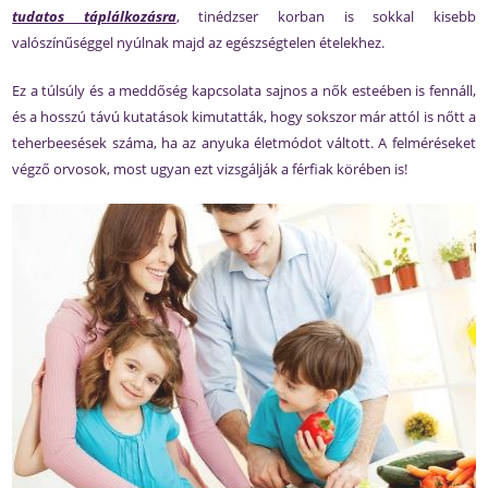
tudatos táplálkozásra
, tinédzser korban is sokkal kisebb
valószínűséggel nyúlnak majd az egészségtelen ételekhez.
Ez a túlsúly és a meddőség kapcsolata sajnos a nők esteében is fennáll,
és a hosszú távú kutatások kimutatták, hogy sokszor már attól is nőtt a
teherbeesések száma, ha az anyuka életmódot váltott. A felméréseket
végző orvosok, most ugyan ezt vizsgálják a férfiak körében is!