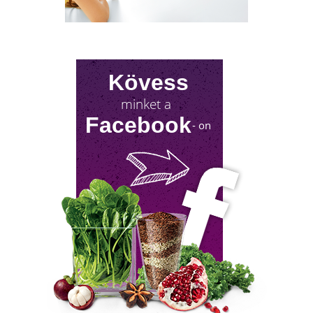
Kövess
minket a
Facebook
- on
NYIROKRENDSZER KISOKOS
A nyirokrendszerünk fontosságáról keveset
hallani! Mutatjuk, mit tehetsz érte!