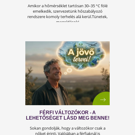
A FÉRFIASSÁG PROBLÉMÁJA:
OKAI, TÜNETEI ÉS LEHETSÉGES
MEGOLDÁSAI
A férfiasság, vagy más néven a szexuális
teljesítmény, sok férfi számára központi kérdé
az életben. Nem csupán a testi egészséget,
hanem az önbecsülést is befolyásolja.