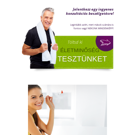
FÉRFI VÁLTOZÓKOR - A
LEHETŐSÉGET LÁSD MEG BENNE
Sokan gondolják, hogy a változókor csak a
nőket érinti. Valójában a férfiaknál is
jelentkezik a tesztoszteronszint fokozatos
csökkenése, amit andropauzának vagy
férfiklimaxnak nevezünk. Honnan tudod, hog
elért téged is? Hogyan tudod megállítani?
Milyen lehetőségeket rejt? Olvass tovább!