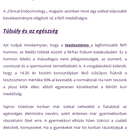
A „Clinical Endocrinology „ magazin azonben most egy sokkal súlyosabb
következményre világított rá: a férfi meddőségre.
Túlsúly és az egészség
Azt tudjuk mindannyian, hogy a
tesztoszteron
a legfontosabb férfi
hormon, ez felelős többek között a férfias fizikum kialakulásáért. Ez a
hormon felelős a másodlagos nemi jellegzetességek, az izomerő, a
csontozat és a spermiumok termelődésért is. A vizsgálatokból kiderült,
hogy a 14-20 év közötti korosztályban lévő túlsúlyos fiúknál a
tesztoszteron mértéke 50%-al kevesebb a normálisnál. Ha nem teszünk
a plusz kilók ellen, ebből egyenesen következhet a felnőtt kori
meddőség.
Sajnos tinédzser korban már sokkal nehezebb a fiatalokat az
egészséges életmódra nevelni, ezért érdemes már gyermekkorban
rászoktatni őket erre. A gyermekkori elhízás hűen tükrözi a családi
életvitelt, környezetet. Ha a gyerekeket már kis korban rászoktatjuk a