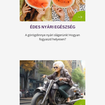
MENTSÜK MEG A PASIKAT!
Meg kell óvni a pasikat? Mitől? Hogyan? Itt
írjuk le az igazságot!