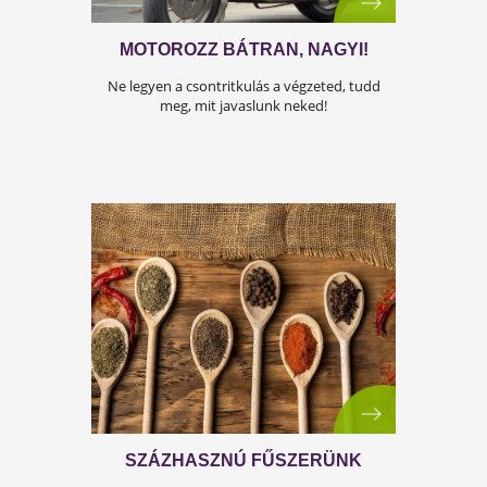
BÜSZKE, PISZKE, PÖSZMÉTE
Neked is érik! Ismerd meg ez egres titkait!