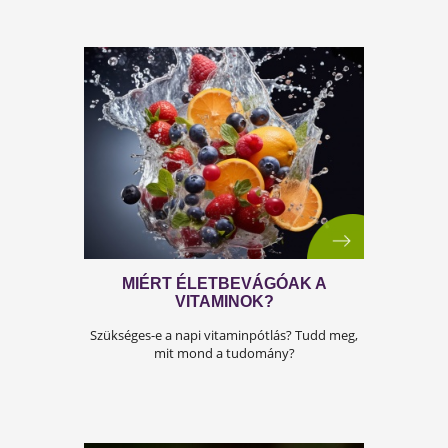
ÉDES NYÁRI EGÉSZSÉG
A görögdinnye nyári slágerünk! Hogyan
fogyaszd helyesen?