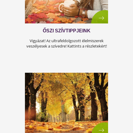
OKTÓBERBEN FÓKUSZBAN A
LÁTÁS!
A Testszerviz is csatlakozik a látás hónapjához
Kattints a javaslatainkért!