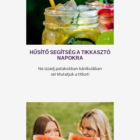
KOLLAGÉNEGÉSZSÉG
FELSŐFOKON
Turbófokozattal a fiatalosságért! Kattints a
tippjeinkért!