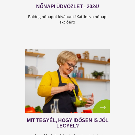
MIÉRT ÉLETBEVÁGÓAK A
VITAMINOK?
Szükséges-e a napi vitaminpótlás? Tudd meg,
mit mond a tudomány?