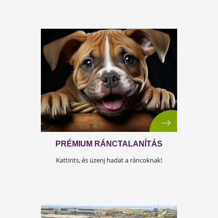
NEM CSÖKKEN A POCAK? EZ IS
LEHET AZ OK!
Használd a tudományt a hatékony fogyásod
érdekében! Tudd meg, hogyan!