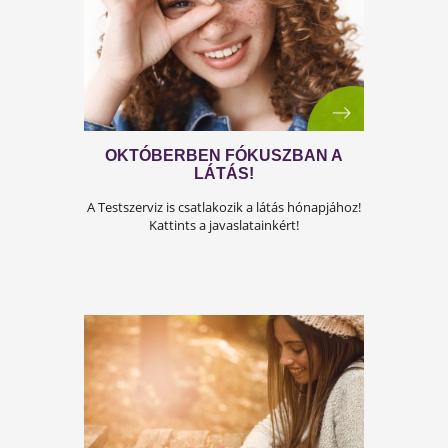
SWEDISH NUTRA - KIEMELT
PARTNERÜNK BEMUTATKOZIK
Kattints, és ismerd meg kiemelt partnerünk
történetét!