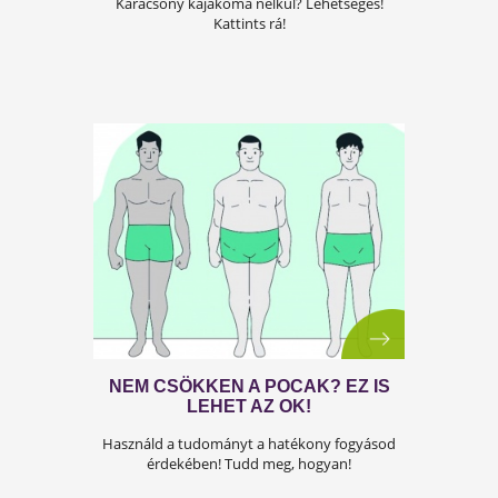
ÖRÖMTELI KARÁCSONYT!
Karácsony kajakóma nélkül? Lehetséges!
Kattints rá!