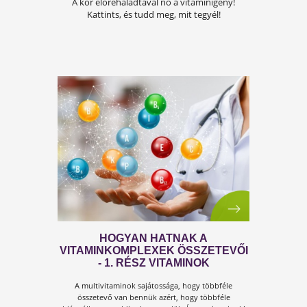
TUDOMÁNYOS SÉF, MIT AJÁNL?
Miből együk sokat a tudomány szerint?
Kattints, hogy megtudd, mit derítettünk ki!