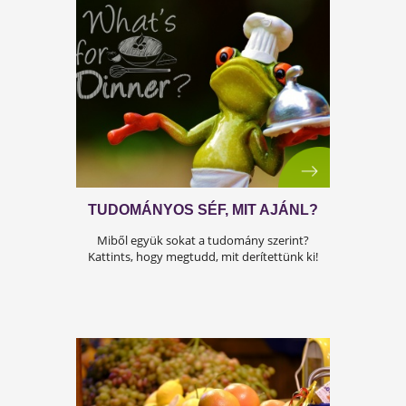
MOTOROZZ BÁTRAN, NAGYI!
Ne legyen a csontritkulás a végzeted, tudd
meg, mit javaslunk neked!