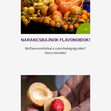
SZÁZHASZNÚ FŰSZERÜNK
Régi diők gyógyszere a köménymag. Tudd
meg, miért!