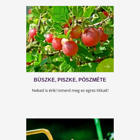
Tudtad, hogy a cukkini Amrikából érkezett
hozzánk? További érdekességekért kattints!