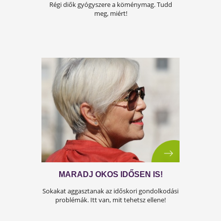
HŰSÍTŐ SEGÍTSÉG A TIKKASZTÓ
NAPOKRA
Ne izzadj patakokban kánikulában
se! Mutatjuk a titkot!