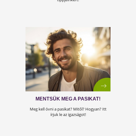
Testszerviztől! Kattints értük!
ŐSRÉGI ÖRÖKSÉG - NÖVEKVŐ
NÉPSZERŰSÉG