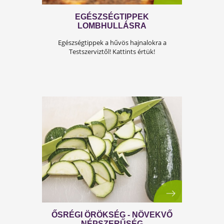
ŐSZI SZÍVTIPPJEINK
Vigyázat! Az ultrafeldolgozott élelmiszerek
veszélyesek a szívedre! Kattints a részletekért