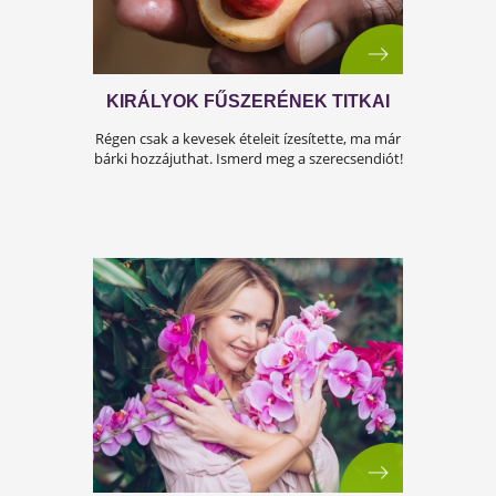
MARADJ OKOS IDŐSEN IS!
Sokakat aggasztanak az időskori gondolkodás
problémák. Itt van, mit tehetsz ellene!