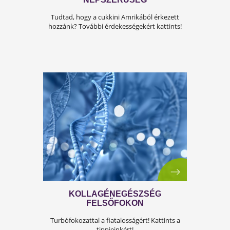
EGÉSZSÉGTIPPEK
LOMBHULLÁSRA
Egészségtippek a hűvös hajnalokra a