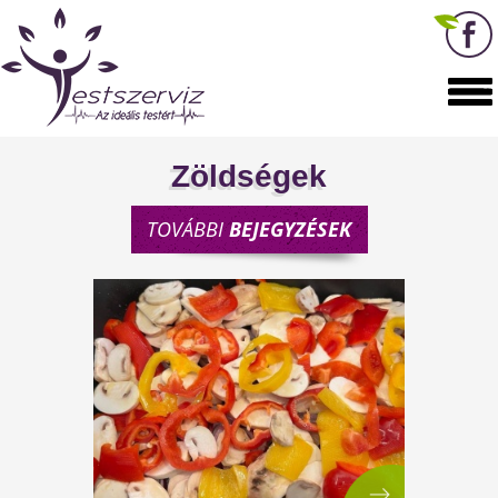
Zöldségek
TOVÁBBI
BEJEGYZÉSEK